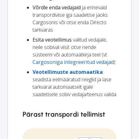
Võrdle enda vedajaid
ja erinevaid
transpordiviise iga saadetise jaoks
Cargosonis või otse enda Directo
tarkvaras
Esita veotellimus
valitud vedajale,
neile sobival viisil: otse nende
süsteemi või automaatkirja teel (vt
Cargosoniga integreeritud vedajad
)
Veotellimuste automaatika
:
seadista eelmääratud reeglid ja lase
tarkvaral automaatselt igale
saadetisele sobiv vedaja/teenus valida
Pärast transpordi tellimist