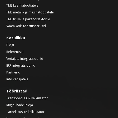
TMS keemiatootjatele
TMS metalli- ja masinatootjatele
TMS trüki- ja pakendisektorile
Vaata kõiki tööstusharusid
Kasulikku
Blogi
Referentsid
Vedajate integratsioonid
ERP integratsioonid
Partnerid
Info vedajatele
Tööriistad
Transpordi CO2 kalkulaator
Riigipühade leidja
Tarneklauslite kalkulaator