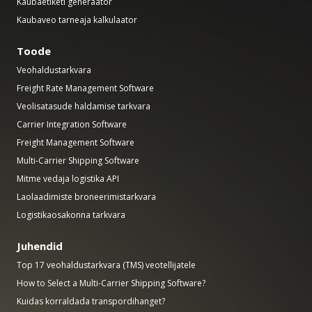
Kaubaetiketi generaator
Kaubaveo tarneaja kalkulaator
Toode
Veohaldustarkvara
Freight Rate Management Software
Veolisatasude haldamise tarkvara
Carrier Integration Software
Freight Management Software
Multi-Carrier Shipping Software
Mitme vedaja logistika API
Laolaadimiste broneerimistarkvara
Logistikaosakonna tarkvara
Juhendid
Top 17 veohaldustarkvara (TMS) veotellijatele
How to Select a Multi-Carrier Shipping Software?
Kuidas korraldada transpordihanget?