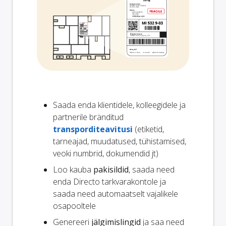
Saada enda klientidele, kolleegidele ja
partnerile bränditud
transporditeavitusi
(etiketid,
tarneajad, muudatused, tühistamised,
veoki numbrid, dokumendid jt)
Loo kauba
pakisildid
, saada need
enda Directo tarkvarakontole ja
saada need automaatselt vajalikele
osapooltele
Genereeri
jälgimislingid
ja saa need