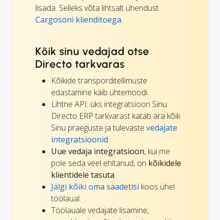
lisada. Selleks võta lihtsalt ühendust
Cargosoni klienditoega
.
Kõik sinu vedajad otse
Directo tarkvaras
Kõikide transporditellimuste
edastamine käib ühtemoodi.
Lihtne API: üks integratsioon Sinu
Directo ERP tarkvarast katab ära kõik
Sinu praeguste ja tulevaste
vedajate
integratsioonid
.
Uue vedaja integratsioon
, kui me
pole seda veel ehitanud, on
kõikidele
klientidele tasuta
.
Jälgi kõiki oma saadetisi
koos ühel
töölaual.
Töölauale vedajate lisamine,