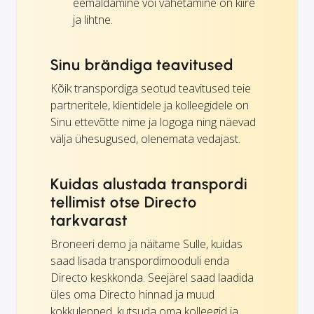
eemaldamine või vahetamine on kiire
ja lihtne.
Sinu brändiga teavitused
Kõik transpordiga seotud teavitused teie
partneritele, klientidele ja kolleegidele on
Sinu ettevõtte nime ja logoga ning näevad
välja ühesugused, olenemata vedajast.
Kuidas alustada transpordi
tellimist otse Directo
tarkvarast
Broneeri demo ja näitame Sulle, kuidas
saad lisada transpordimooduli enda
Directo keskkonda. Seejärel saad laadida
üles oma Directo hinnad ja muud
kokkulepped, kutsuda oma kolleegid ja