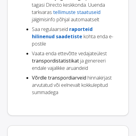
tagasi Directo keskkonda. Uuenda
tarkvaras
tellimuste staatuseid
jälgimisinfo põhjal automaatselt
Saa regulaarseid
raporteid
hilinenud saadetiste
kohta enda e-
postile
Vaata enda ettevõtte vedajateülest
transpordistatistikat
ja genereeri
endale vajalikke aruandeid
Võrdle transpordiarveid
hinnakirjast
arvutatud või eelnevalt kokkulepitud
summadega