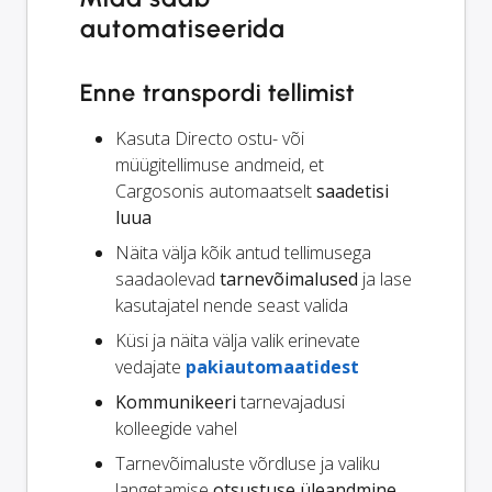
automatiseerida
Enne transpordi tellimist
Kasuta Directo ostu- või
müügitellimuse andmeid, et
Cargosonis automaatselt
saadetisi
luua
Näita välja kõik antud tellimusega
saadaolevad
tarnevõimalused
ja lase
kasutajatel nende seast valida
Küsi ja näita välja valik erinevate
vedajate
pakiautomaatidest
Kommunikeeri
tarnevajadusi
kolleegide vahel
Tarnevõimaluste võrdluse ja valiku
langetamise
otsustuse üleandmine