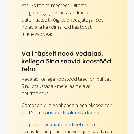
kasuks tööle: integreeri Directo
Cargosoniga ja vaheta andmeid
automaatselt kõigi teie vedajatega! See
hoiab ära ka võimalikud käsitööst
tulenevad vead.
Vali täpselt need vedajad,
kellega Sina soovid koostööd
teha
Vedajad, kellega koostööd teed, on puhtalt
Sinu otsustada - meie jääme alati
neutraalseks.
Cargoson ei ole vahendaja ega ekspediitor,
vaid Sinu
transpordihaldustarkvara
.
Cargosoni
vedajate andmebaas
on
ulatuslik, kuid puuduvaid vedajaid saad alati