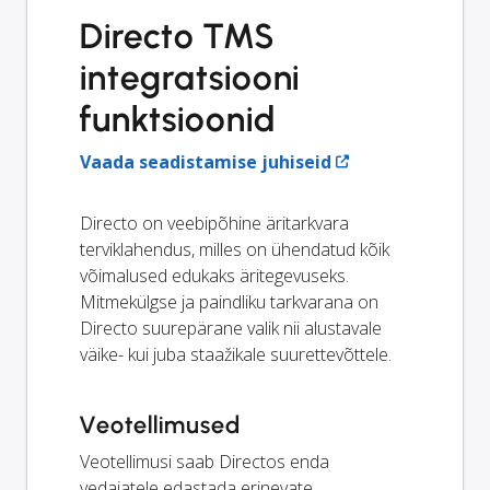
Directo TMS
integratsiooni
funktsioonid
Vaada seadistamise juhiseid
Directo on veebipõhine äritarkvara
terviklahendus, milles on ühendatud kõik
võimalused edukaks äritegevuseks.
Mitmekülgse ja paindliku tarkvarana on
Directo suurepärane valik nii alustavale
väike- kui juba staažikale suurettevõttele.
Veotellimused
Veotellimusi saab Directos enda
vedajatele edastada erinevate