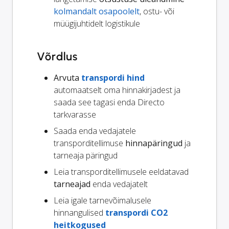
kolmandalt osapoolelt
, ostu- või
müügijuhtidelt logistikule
Võrdlus
Arvuta
transpordi hind
automaatselt oma hinnakirjadest ja
saada see tagasi enda Directo
tarkvarasse
Saada enda vedajatele
transporditellimuse
hinnapäringud
ja
tarneaja päringud
Leia transporditellimusele eeldatavad
tarneajad
enda vedajatelt
Leia igale tarnevõimalusele
hinnangulised
transpordi CO2
heitkogused