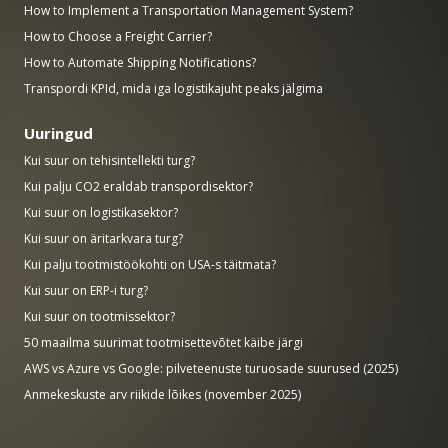
How to Implement a Transportation Management System?
How to Choose a Freight Carrier?
How to Automate Shipping Notifications?
Transpordi KPId, mida iga logistikajuht peaks jälgima
Uuringud
Kui suur on tehisintellekti turg?
Kui palju CO2 eraldab transpordisektor?
Kui suur on logistikasektor?
Kui suur on äritarkvara turg?
Kui palju tootmistöökohti on USA-s täitmata?
Kui suur on ERP-i turg?
Kui suur on tootmissektor?
50 maailma suurimat tootmisettevõtet käibe järgi
AWS vs Azure vs Google: pilveteenuste turuosade suurused (2025)
Anmekeskuste arv riikide lõikes (november 2025)