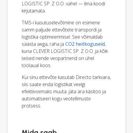
LOGISTIC SP. Z O.O. vahel — ilma koodi
kirjutamata.
TMS-i kasutuselevõtmine on esimene
samm paljude ettevõtete transpordi ja
logistika optimeerimisel. See võimaldab
säästa aega, raha ja
CO2 heitkoguseid
,
kuna CLEVER LOGISTIC SP. Z O.O. ja kõik
teised nende veopartnerid on ühel
töölaual koos.
Kui sinu ettevõte kasutab Directo tarkvara,
siis saate enda logistikat veelgi
efektiivsemaks muuta: jäta ära käsitöö ja
automatiseeri kogu veotellimuste
protsess.
Mida saab