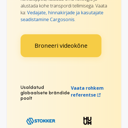
alustada kohe transpordi tellimisega. Vaata
ka:
Vedajate, hinnakirjade ja kasutajate
seadistamine Cargosonis
.
Broneeri videokõne
Usaldatud
Vaata rohkem
globaalsete brändide
referentse
poolt