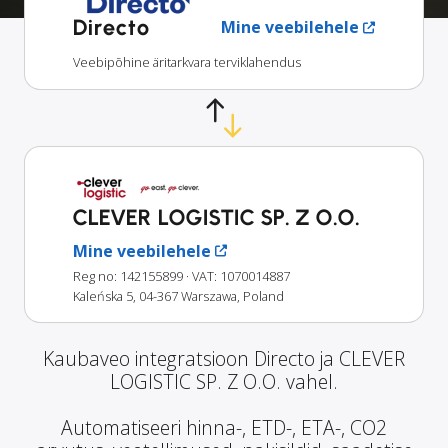
Directo
Mine veebilehele
Veebipõhine äritarkvara terviklahendus
CLEVER LOGISTIC SP. Z O.O.
Mine veebilehele
Reg no: 142155899
· VAT: 1070014887
Kaleńska 5, 04-367 Warszawa, Poland
Kaubaveo integratsioon Directo ja CLEVER
LOGISTIC SP. Z O.O. vahel.
Automatiseeri hinna-, ETD-, ETA-, CO2