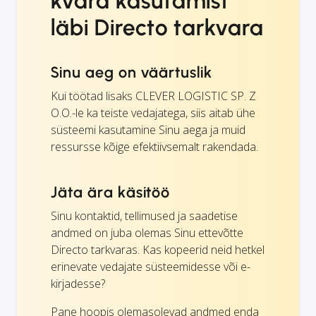
kvara kasutamist
läbi Directo tarkvara
Sinu aeg on väärtuslik
Kui töötad lisaks CLEVER LOGISTIC SP. Z
O.O.-le ka teiste vedajatega, siis aitab ühe
süsteemi kasutamine Sinu aega ja muid
ressursse kõige efektiivsemalt rakendada.
Jäta ära käsitöö
Sinu kontaktid, tellimused ja saadetise
andmed on juba olemas Sinu ettevõtte
Directo tarkvaras. Kas kopeerid neid hetkel
erinevate vedajate süsteemidesse või e-
kirjadesse?
Pane hoopis olemasolevad andmed enda