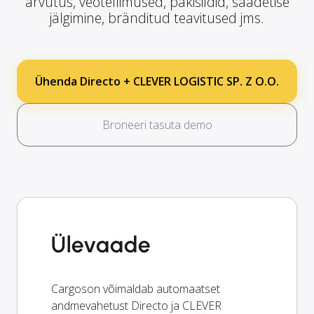
arvutus, veotellimused, pakisildid, saadetise
jälgimine, bränditud teavitused jms.
Ühenda Directo + CLEVER LOGISTIC SP. Z O.O.
Broneeri tasuta demo
Ülevaade
Cargoson võimaldab automaatset
andmevahetust Directo ja CLEVER