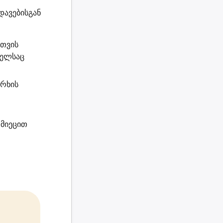
დავებისგან
სთვის
მელსაც
არხის
მიეცით