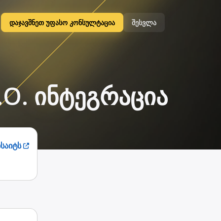
დაჯავშნეთ უფასო კონსულტაცია
შესვლა
O.O. ინტეგრაცია
ბსაიტს
ა