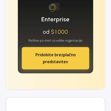
Enterprise
od
$1000
Rešitve po meri za velike organizacije
Pridobite brezplačno
predstavitev