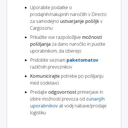
Uporabite podatke o
prodajnih/nakupnih naročilih v Directo
za samodejno
ustvarjanje pošiljk
v
Cargosonu
Prikažite vse razpoložljive
možnosti
pošiljanja
za dano naročilo in pustite
uporabnikom, da izberejo
Pridobite seznam
paketomatov
različnih prevoznikov
Komunicirajte
potrebe po pošiljanju
med sodelavci
Predajte
odgovornost
primerjave in
izbire možnosti prevoza od
zunanjih
uporabnikov
ali vodij nabave/prodaje
logistiku