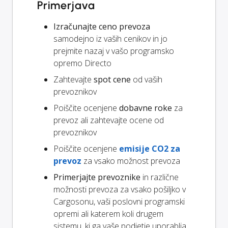
Primerjava
Izračunajte ceno prevoza
samodejno iz vaših cenikov in jo
prejmite nazaj v vašo programsko
opremo Directo
Zahtevajte
spot cene
od vaših
prevoznikov
Poiščite ocenjene
dobavne roke
za
prevoz ali zahtevajte ocene od
prevoznikov
Poiščite ocenjene
emisije CO2 za
prevoz
za vsako možnost prevoza
Primerjajte prevoznike
in različne
možnosti prevoza za vsako pošiljko v
Cargosonu, vaši poslovni programski
opremi ali katerem koli drugem
sistemu, ki ga vaše podjetje uporablja