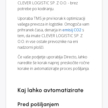
CLEVER LOGISTIC SP. Z O.O. - brez
potrebe po kodiranju.
Uporaba TMS je prvi korak k optimizaciji
vašega prevoza in logistike. Omogoča vam
prihranek časa, denarja in
emisij CO2
s
tem, da imate CLEVER LOGISTIC SP. Z
O.O. in vse ostale prevoznike na eni
nadzorni plošči.
Če vaše podjetje uporablja Directo, lahko
naredite še korak naprej: preskočite ročne
korake in avtomatizirajte proces pošiljanja.
Kaj lahko avtomatizirate
Pred pošiljanjem