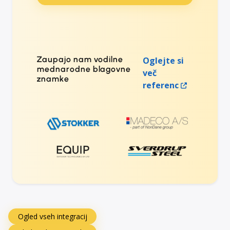
Zaupajo nam vodilne
Oglejte si
mednarodne blagovne
več
znamke
referenc
Ogled vseh integracij