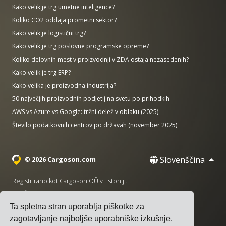
Kako velik je trg umetne inteligence?
Koliko CO2 oddaja prometni sektor?
Kako velik je logistični trg?
Kako velik je trg poslovne programske opreme?
Koliko delovnih mest v proizvodnji v ZDA ostaja nezasedenih?
Kako velik je trg ERP?
Kako velika je proizvodna industrija?
50 največjih proizvodnih podjetij na svetu po prihodkih
AWS vs Azure vs Google: tržni delež v oblaku (2025)
Število podatkovnih centrov po državah (november 2025)
Slovenščina
© 2026 Cargoson.com
Registrirano kot Cargoson OÜ v Estoniji.
Reg št: 14545832. DDV: EE102137680.
Ta spletna stran uporablja piškotke za
Sedež: Pärnu mnt. 141, 11314 Talin, Estonija
zagotavljanje najboljše uporabniške izkušnje.
·
+372 5555 0028
hello@cargoson.com