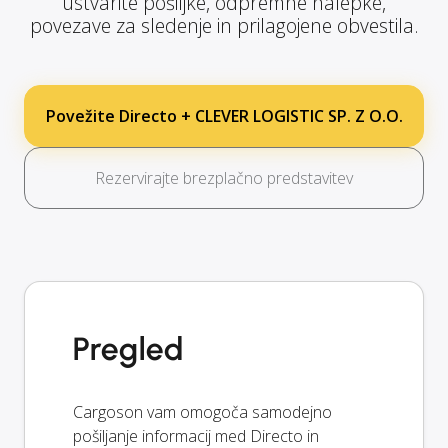
ustvarite pošiljke, odpremne nalepke,
povezave za sledenje in prilagojene obvestila.
Povežite Directo + CLEVER LOGISTIC SP. Z O.O.
Rezervirajte brezplačno predstavitev
Pregled
Cargoson vam omogoča samodejno
pošiljanje informacij med Directo in