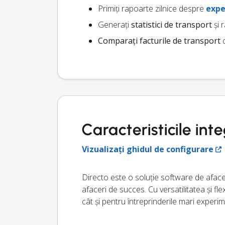
Primiți rapoarte zilnice despre
expe
Generați
statistici de transport
și 
Comparați facturile de transport
c
Caracteristicile int
Vizualizați ghidul de configurare
Directo este o soluție software de afac
afaceri de succes. Cu versatilitatea și fle
cât și pentru întreprinderile mari experi