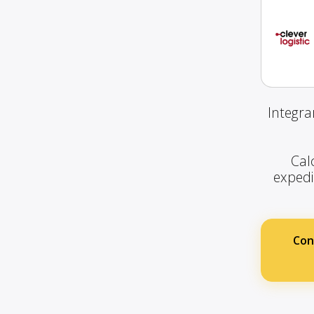
Integra
Calc
expedie
Con