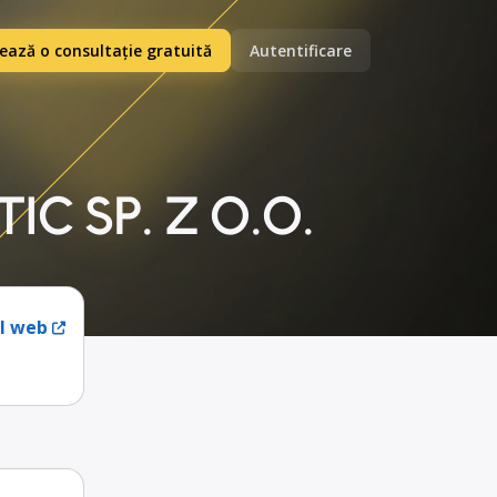
ază o consultație gratuită
Autentificare
IC SP. Z O.O.
ul web