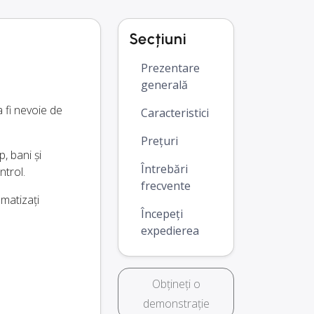
Secțiuni
Prezentare
generală
 fi nevoie de
Caracteristici
Prețuri
, bani și
Întrebări
ntrol.
frecvente
omatizați
Începeți
expedierea
Obțineți o
demonstrație