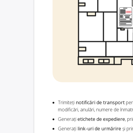
Trimiteți
notificări de transport
pers
modificări, anulări, numere de înmat
Generați
etichete de expediere
, pr
Generați
link-uri de urmărire
și pri