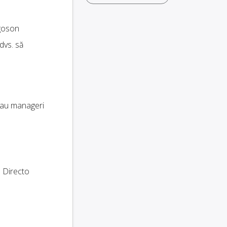
goson
dvs. să
au manageri
. Directo