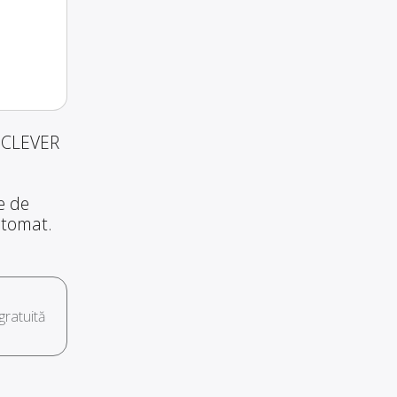
i CLEVER
te de
automat.
ratuită