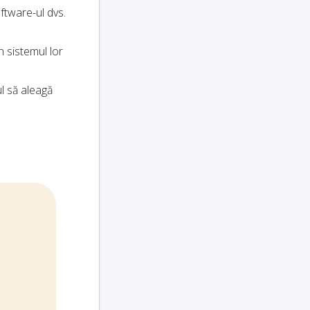
ftware-ul dvs.
n sistemul lor
ul să aleagă