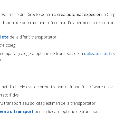
re/achiziție din Directo pentru a
crea automat expedieri
în Car
e
disponibile pentru o anumită comandă și permiteți utilizatorilor 
lete
de la diferiți transportatori
re colegi
compara și alege o opțiune de transport de la
utilizatori terți
s
an
at din listele dvs. de prețuri și primiți-l înapoi în software-ul dvs
tatorii dvs.
u transport sau solicitați estimări de la transportatori
pentru transport
pentru fiecare opțiune de transport