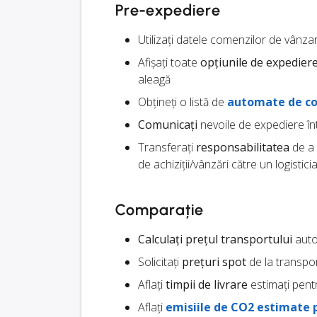
Pre-expediere
Utilizați datele comenzilor de vânza
Afișați toate
opțiunile de expedier
aleagă
Obțineți o listă de
automate de co
Comunicați
nevoile de expediere înt
Transferați
responsabilitatea
de a 
de achiziții/vânzări către un logistici
Comparație
Calculați prețul transportului
autom
Solicitați
prețuri spot
de la transpor
Aflați
timpii de livrare
estimați pentr
Aflați
emisiile de CO2 estimate 