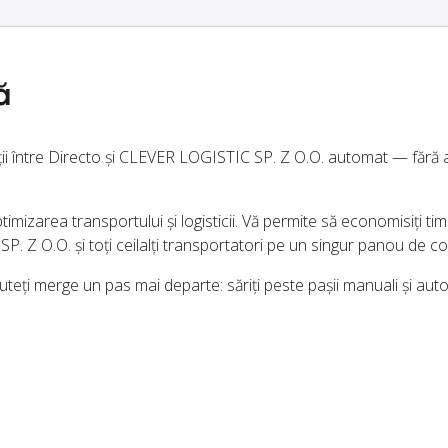
ă
ții între Directo și CLEVER LOGISTIC SP. Z O.O. automat — fără a
imizarea transportului și logisticii. Vă permite să economisiți timp
Z O.O. și toți ceilalți transportatori pe un singur panou de co
teți merge un pas mai departe: săriți peste pașii manuali și aut