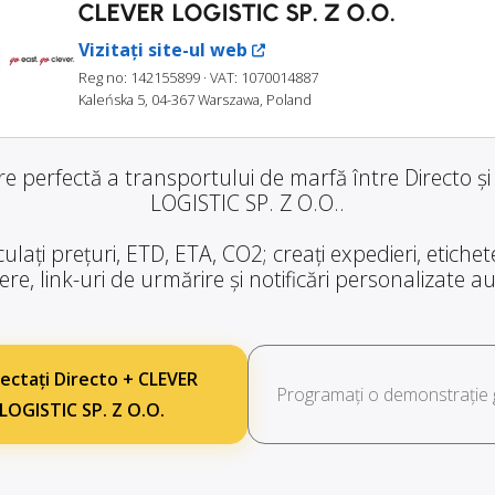
CLEVER LOGISTIC SP. Z O.O.
Vizitați site-ul web
Reg no: 142155899
· VAT: 1070014887
Kaleńska 5, 04-367 Warszawa, Poland
re perfectă a transportului de marfă între Directo ș
LOGISTIC SP. Z O.O..
ulați prețuri, ETD, ETA, CO2; creați expedieri, etiche
re, link-uri de urmărire și notificări personalizate 
ectați Directo + CLEVER
Programați o demonstrație g
LOGISTIC SP. Z O.O.