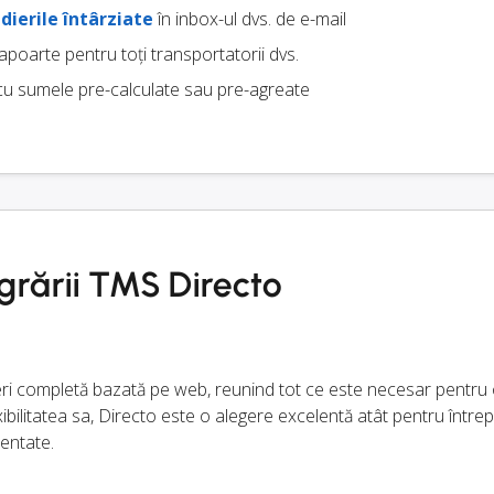
dierile întârziate
în inbox-ul dvs. de e-mail
rapoarte pentru toți transportatorii dvs.
u sumele pre-calculate sau pre-agreate
egrării TMS Directo
eri completă bazată pe web, reunind tot ce este necesar pentru 
xibilitatea sa, Directo este o alegere excelentă atât pentru întrepr
mentate.