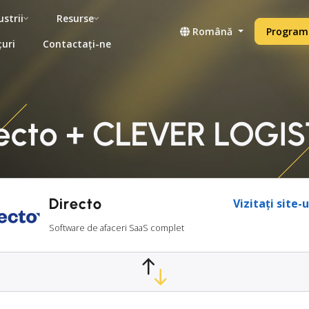
ustrii
Resurse
Română
Programe
țuri
Contactați-ne
recto + CLEVER LOGIST
Directo
Vizitați site-
Software de afaceri SaaS complet