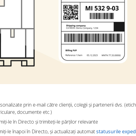
onalizate prin e-mail către clienții, colegii și partenerii dvs. (etic
riculare, documente etc.)
imiți-le în Directo și trimiteți-le părților relevante
miți-le înapoi în Directo, și actualizați automat
statusurile exped