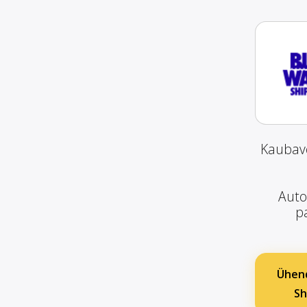
Kaubave
Auto
pa
Ühend
Sh