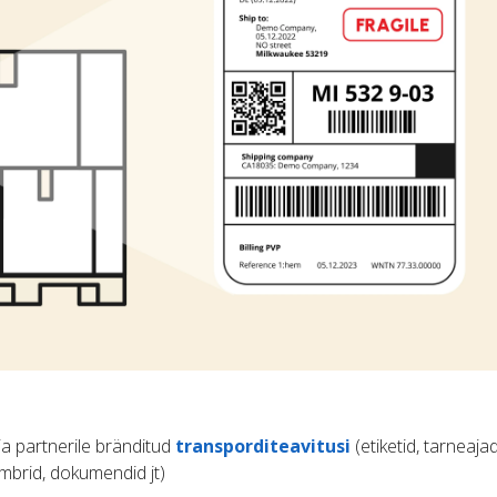
 ja partnerile bränditud
transporditeavitusi
(etiketid, tarneajad
mbrid, dokumendid jt)