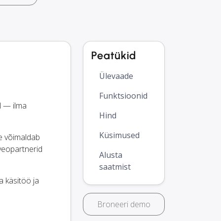
Peatükid
Ülevaade
Funktsioonid
l — ilma
Hind
Küsimused
ee võimaldab
veopartnerid
Alusta
saatmist
a käsitöö ja
Broneeri demo