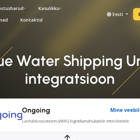
stusharud
Kasulikku
Eesti
nad
Kontaktid
ue Water Shipping U
integratsioon
Ongoing
Mine veebil
Laohaldussüsteem (WMS) logistikamahukatele ettevõtetele