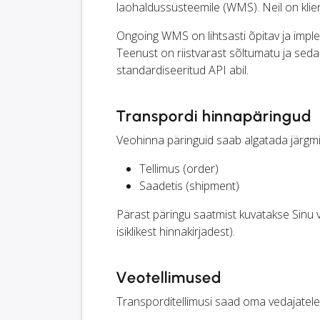
laohaldussüsteemile (WMS). Neil on klie
Ongoing WMS on lihtsasti õpitav ja imple
Teenust on riistvarast sõltumatu ja sed
standardiseeritud API abil.
Transpordi hinnapäringud
Veohinna päringuid saab algatada järgm
Tellimus (order)
Saadetis (shipment)
Pärast päringu saatmist kuvatakse Sinu 
isiklikest hinnakirjadest).
Veotellimused
Transporditellimusi saad oma vedajatele