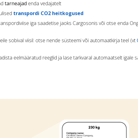
vad
tarneajad
enda vedajatelt
ulised
transpordi CO2 heitkogused
transpordiviise iga saadetise jaoks Cargosonis või otse enda On
eile sobival viisil: otse nende süsteemi või automaatkirja teel (vt
eadista eelmääratud reeglid ja lase tarkvaral automaatselt igale 