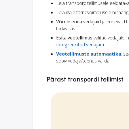
Leia transporditellimusele eeldata
Leia igale tarnevõimalusele hinnang
Võrdle enda vedajaid
ja erinevaid 
tarkvaras
Esita veotellimus
valitud vedajale, n
integreeritud vedajad
)
Veotellimuste automaatika
: s
sobiv vedaja/teenus valida
Pärast transpordi tellimist