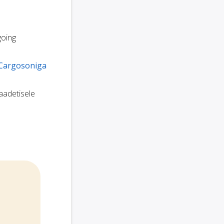
going
Cargosoniga
saadetisele