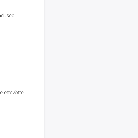
endused.
e ettevõtte