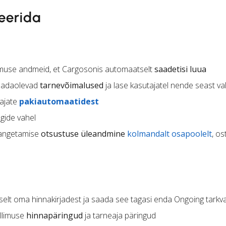
eerida
limuse andmeid, et Cargosonis automaatselt
saadetisi luua
saadaolevad
tarnevõimalused
ja lase kasutajatel nende seast va
dajate
pakiautomaatidest
gide vahel
 langetamise
otsustuse üleandmine
kolmandalt osapoolelt
, os
lt oma hinnakirjadest ja saada see tagasi enda Ongoing tarkv
llimuse
hinnapäringud
ja tarneaja päringud