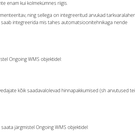
nte enam kui kolmekümnes riigis.
menteeritav, ning sellega on integreeritud arvukad tarkvaralah
a saab integreerida mis tahes automatsioonitehnikaga nende
istel Ongoing WMS objektidel:
vedajate kõik saadavalolevad hinnapakkumised (sh arvutused tei
 saata järgmistel Ongoing WMS objektidel: