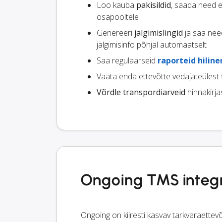
Loo kauba
pakisildid
, saada need e
osapooltele
Genereeri
jälgimislingid
ja saa nee
jälgimisinfo põhjal automaatselt
Saa regulaarseid
raporteid hilin
Vaata enda ettevõtte vedajateülest
Võrdle transpordiarveid
hinnakirja
Ongoing TMS integr
Ongoing on kiiresti kasvav tarkvaraette