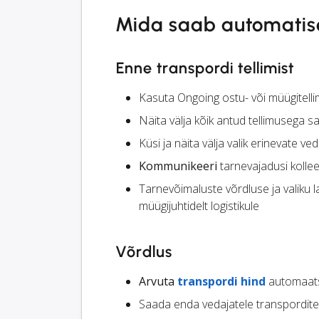
Mida saab automatis
Enne transpordi tellimist
Kasuta Ongoing ostu- või müügitel
Näita välja kõik antud tellimusega 
Küsi ja näita välja valik erinevate ve
Kommunikeeri
tarnevajadusi kollee
Tarnevõimaluste võrdluse ja valiku
müügijuhtidelt logistikule
Võrdlus
Arvuta
transpordi hind
automaatse
Saada enda vedajatele transpordite