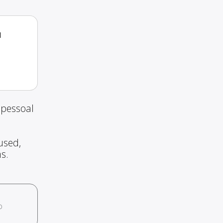
a
ipessoal
used,
ms.
o