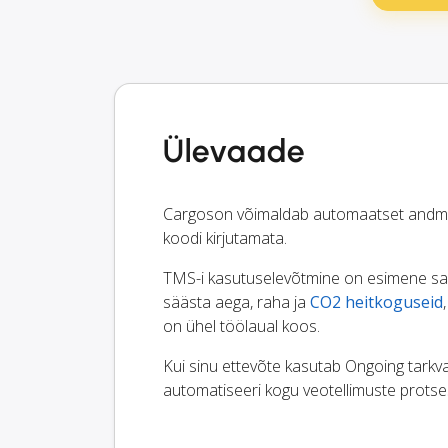
Ülevaade
Cargoson võimaldab automaatset andmev
koodi kirjutamata.
TMS-i kasutuselevõtmine on esimene samm
säästa aega, raha ja
CO2 heitkoguseid
on ühel töölaual koos.
Kui sinu ettevõte kasutab Ongoing tarkvar
automatiseeri kogu veotellimuste protse