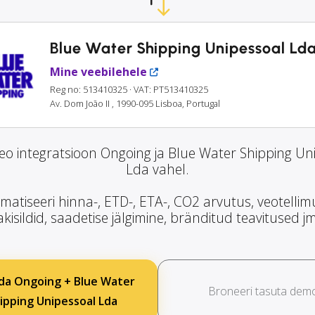
Blue Water Shipping Unipessoal Ld
Mine veebilehele
Reg no: 513410325
· VAT: PT513410325
Av. Dom João II , 1990-095 Lisboa, Portugal
o integratsioon Ongoing ja Blue Water Shipping Un
Lda vahel.
matiseeri hinna-, ETD-, ETA-, CO2 arvutus, veotellim
kisildid, saadetise jälgimine, bränditud teavitused j
a Ongoing + Blue Water
Broneeri tasuta dem
ipping Unipessoal Lda