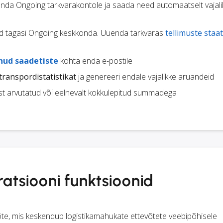
nda Ongoing tarkvarakontole ja saada need automaatselt vajali
d tagasi Ongoing keskkonda. Uuenda tarkvaras
tellimuste staa
enud saadetiste
kohta enda e-postile
transpordistatistikat
ja genereeri endale vajalikke aruandeid
st arvutatud või eelnevalt kokkulepitud summadega
atsiooni funktsioonid
võte, mis keskendub logistikamahukate ettevõtete veebipõhisele