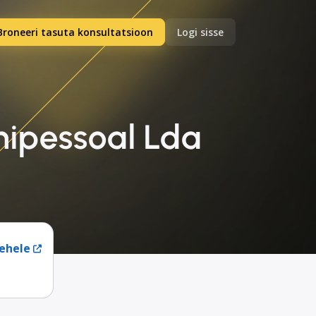
Broneeri tasuta konsultatsioon
Logi sisse
nipessoal Lda
ehele