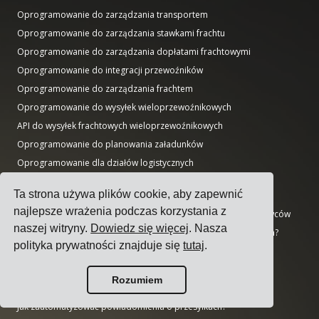
Oprogramowanie do zarządzania transportem
Oprogramowanie do zarządzania stawkami frachtu
Oprogramowanie do zarządzania dopłatami frachtowymi
Oprogramowanie do integracji przewoźników
Oprogramowanie do zarządzania frachtem
Oprogramowanie do wysyłek wieloprzewoźnikowych
API do wysyłek frachtowych wieloprzewoźnikowych
Oprogramowanie do planowania załadunków
Oprogramowanie dla działów logistycznych
Przewodniki
Ta strona używa plików cookie, aby zapewnić
najlepsze wrażenia podczas korzystania z
Top 17 oprogramowań do zarządzania transportem dla nadawców
naszej witryny.
Dowiedz się więcej
. Nasza
Jak wybrać oprogramowanie do wysyłek wieloprzewoźnikowych?
polityka prywatności znajduje się
tutaj
.
Jak przeprowadzić prosty przetarg transportowy?
Jak wdrożyć system zarządzania transportem?
Rozumiem
Jak wybrać przewoźnika?
Jak zautomatyzować powiadomienia o przesyłkach?