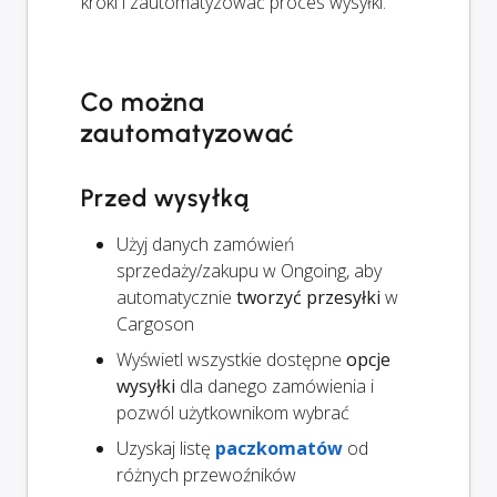
kroki i zautomatyzować proces wysyłki.
Co można
zautomatyzować
Przed wysyłką
Użyj danych zamówień
sprzedaży/zakupu w Ongoing, aby
automatycznie
tworzyć przesyłki
w
Cargoson
Wyświetl wszystkie dostępne
opcje
wysyłki
dla danego zamówienia i
pozwól użytkownikom wybrać
Uzyskaj listę
paczkomatów
od
różnych przewoźników