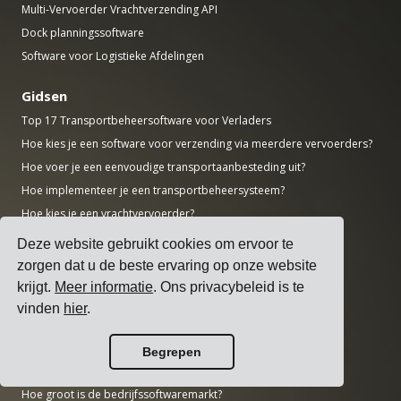
Multi-Vervoerder Vrachtverzending API
Dock planningssoftware
Software voor Logistieke Afdelingen
Gidsen
Top 17 Transportbeheersoftware voor Verladers
Hoe kies je een software voor verzending via meerdere vervoerders?
Hoe voer je een eenvoudige transportaanbesteding uit?
Hoe implementeer je een transportbeheersysteem?
Hoe kies je een vrachtvervoerder?
Hoe automatiseer je verzendmeldingen?
Deze website gebruikt cookies om ervoor te
Vracht KPI's die Elke Logistiek Manager Moet Bijhouden
zorgen dat u de beste ervaring op onze website
krijgt.
Meer informatie
. Ons privacybeleid is te
Onderzoek
vinden
hier
.
Hoe groot is de AI-markt?
Hoeveel CO2 stoot de transportsector uit?
Begrepen
Hoe groot is de logistieke markt?
Hoe groot is de bedrijfssoftwaremarkt?