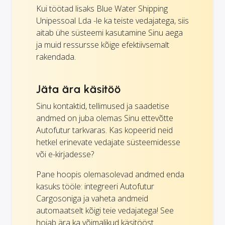
Kui töötad lisaks Blue Water Shipping
Unipessoal Lda -le ka teiste vedajatega, siis
aitab ühe süsteemi kasutamine Sinu aega
ja muid ressursse kõige efektiivsemalt
rakendada.
Jäta ära käsitöö
Sinu kontaktid, tellimused ja saadetise
andmed on juba olemas Sinu ettevõtte
Autofutur tarkvaras. Kas kopeerid neid
hetkel erinevate vedajate süsteemidesse
või e-kirjadesse?
Pane hoopis olemasolevad andmed enda
kasuks tööle: integreeri Autofutur
Cargosoniga ja vaheta andmeid
automaatselt kõigi teie vedajatega! See
hoiab ära ka võimalikud käsitööst