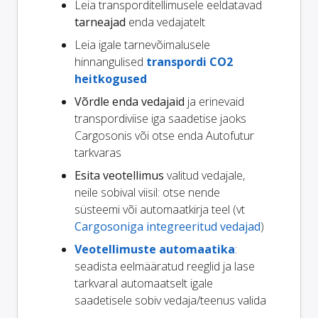
Leia transporditellimusele eeldatavad
tarneajad
enda vedajatelt
Leia igale tarnevõimalusele
hinnangulised
transpordi CO2
heitkogused
Võrdle enda vedajaid
ja erinevaid
transpordiviise iga saadetise jaoks
Cargosonis või otse enda Autofutur
tarkvaras
Esita veotellimus
valitud vedajale,
neile sobival viisil: otse nende
süsteemi või automaatkirja teel (vt
Cargosoniga integreeritud vedajad
)
Veotellimuste automaatika
:
seadista eelmääratud reeglid ja lase
tarkvaral automaatselt igale
saadetisele sobiv vedaja/teenus valida