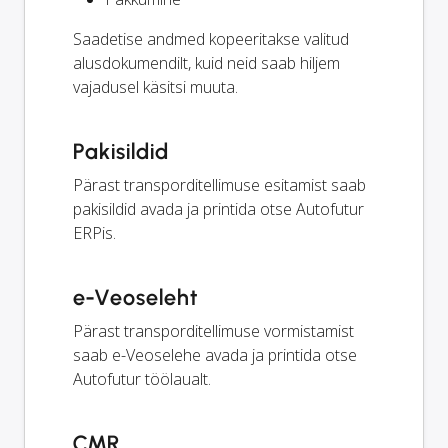
Saadetise andmed kopeeritakse valitud
alusdokumendilt, kuid neid saab hiljem
vajadusel käsitsi muuta.
Pakisildid
Pärast transporditellimuse esitamist saab
pakisildid avada ja printida otse Autofutur
ERPis.
e-Veoseleht
Pärast transporditellimuse vormistamist
saab e-Veoselehe avada ja printida otse
Autofutur töölaualt.
CMR