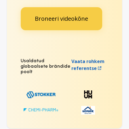
Broneeri videokõne
Usaldatud
Vaata rohkem
globaalsete brändide
referentse
poolt