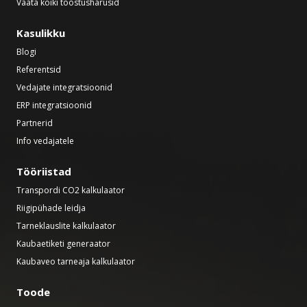
Vaata kõiki tööstusharusid
Kasulikku
Blogi
Referentsid
Vedajate integratsioonid
ERP integratsioonid
Partnerid
Info vedajatele
Tööriistad
Transpordi CO2 kalkulaator
Riigipühade leidja
Tarneklauslite kalkulaator
Kaubaetiketi generaator
Kaubaveo tarneaja kalkulaator
Toode