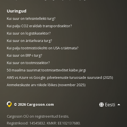
Uuringud
Kui suur on tehisintellekti turg?
Kui palju CO2 eraldab transpordisektor?
Kui suur on logistikasektor?
Kui suur on äritarkvara turg?
Kui palju tootmistöökohti on USA-s täitmata?
Kui suur on ERP-i turg?
Kui suur on tootmissektor?
50 maailma suurimat tootmisettevõtet käibe järgi
AWS vs Azure vs Google: pilveteenuste turuosade suurused (2025)
Anmekeskuste arv riikide lõikes (november 2025)
Eesti
© 2026 Cargoson.com
Cargoson OÜ on registreeritud Eestis.
Registrikood: 14545832. KMKR: EE102137680.