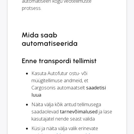
automatiseeri kogu veotellimuste
protsess.
Mida saab
automatiseerida
Enne transpordi tellimist
Kasuta Autofutur ostu- või
müügitellimuse andmeid, et
Cargosonis automaatselt
saadetisi
luua
Näita välja kõik antud tellimusega
saadaolevad
tarnevõimalused
ja lase
kasutajatel nende seast valida
Küsi ja näita välja valik erinevate