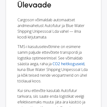
Ülevaade
Cargoson võimaldab automaatset
andmevahetust Autofutur ja Blue Water
Shipping Unipessoal Lda vahel — ilma
koodi kirjutamata.
TMS-i kasutuselevõtmine on esimene
samm paljude ettevõtete transpordi ja
logistika optimeerimisel. See võimaldab
säästa aega, raha ja
CO2 heitkoguseid
,
kuna Blue Water Shipping Unipessoal Lda
ja kõik teised nende veopartnerid on ühel
töölaual koos.
Kui sinu ettevõte kasutab Autofutur
tarkvara, siis saate enda logistikat veelgi
efektiivsemaks muuta: jäta ära käsitöö ja