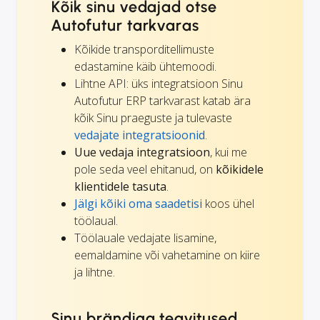
Kõik sinu vedajad otse
Autofutur tarkvaras
Kõikide transporditellimuste
edastamine käib ühtemoodi.
Lihtne API: üks integratsioon Sinu
Autofutur ERP tarkvarast katab ära
kõik Sinu praeguste ja tulevaste
vedajate integratsioonid
.
Uue vedaja integratsioon
, kui me
pole seda veel ehitanud, on
kõikidele
klientidele tasuta
.
Jälgi kõiki oma saadetisi
koos ühel
töölaual.
Töölauale vedajate lisamine,
eemaldamine või vahetamine on kiire
ja lihtne.
Sinu brändiga teavitused