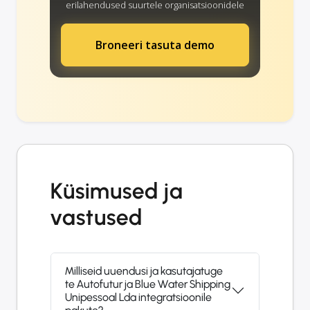
erilahendused suurtele organisatsioonidele
Broneeri tasuta demo
Küsimused ja
vastused
Milliseid uuendusi ja kasutajatuge
te Autofutur ja Blue Water Shipping
Unipessoal Lda integratsioonile