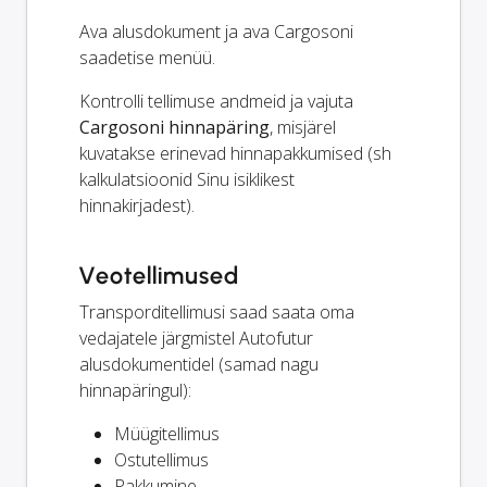
Ava alusdokument ja ava Cargosoni
saadetise menüü.
Kontrolli tellimuse andmeid ja vajuta
Cargosoni hinnapäring
, misjärel
kuvatakse erinevad hinnapakkumised (sh
kalkulatsioonid Sinu isiklikest
hinnakirjadest).
Veotellimused
Transporditellimusi saad saata oma
vedajatele järgmistel Autofutur
alusdokumentidel (samad nagu
hinnapäringul):
Müügitellimus
Ostutellimus
Pakkumine