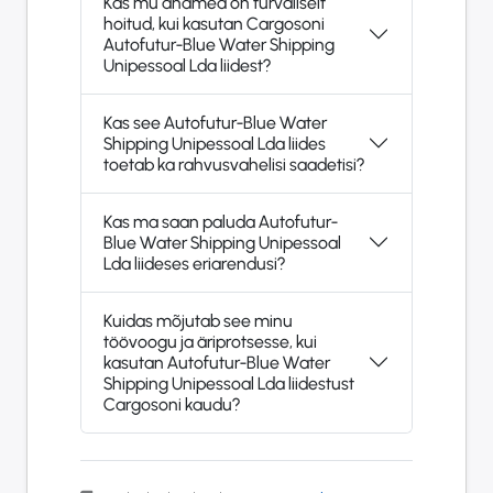
Kas mu andmed on turvaliselt
hoitud, kui kasutan Cargosoni
Autofutur-Blue Water Shipping
Unipessoal Lda liidest?
Kas see Autofutur-Blue Water
Shipping Unipessoal Lda liides
toetab ka rahvusvahelisi saadetisi?
Kas ma saan paluda Autofutur-
Blue Water Shipping Unipessoal
Lda liideses eriarendusi?
Kuidas mõjutab see minu
töövoogu ja äriprotsesse, kui
kasutan Autofutur-Blue Water
Shipping Unipessoal Lda liidestust
Cargosoni kaudu?