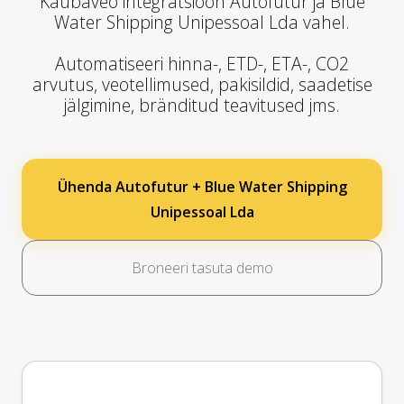
Kaubaveo integratsioon Autofutur ja Blue
Water Shipping Unipessoal Lda vahel.
Automatiseeri hinna-, ETD-, ETA-, CO2
arvutus, veotellimused, pakisildid, saadetise
jälgimine, bränditud teavitused jms.
Ühenda Autofutur + Blue Water Shipping
Unipessoal Lda
Broneeri tasuta demo