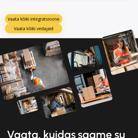
Vaata kõiki integratsioone
Vaata kõiki vedajaid
Vaata, kuidas saame su