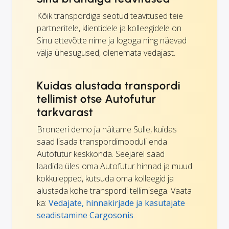
Kõik transpordiga seotud teavitused teie
partneritele, klientidele ja kolleegidele on
Sinu ettevõtte nime ja logoga ning näevad
välja ühesugused, olenemata vedajast.
Kuidas alustada transpordi
tellimist otse Autofutur
tarkvarast
Broneeri demo ja näitame Sulle, kuidas
saad lisada transpordimooduli enda
Autofutur keskkonda. Seejärel saad
laadida üles oma Autofutur hinnad ja muud
kokkulepped, kutsuda oma kolleegid ja
alustada kohe transpordi tellimisega. Vaata
ka:
Vedajate, hinnakirjade ja kasutajate
seadistamine Cargosonis
.