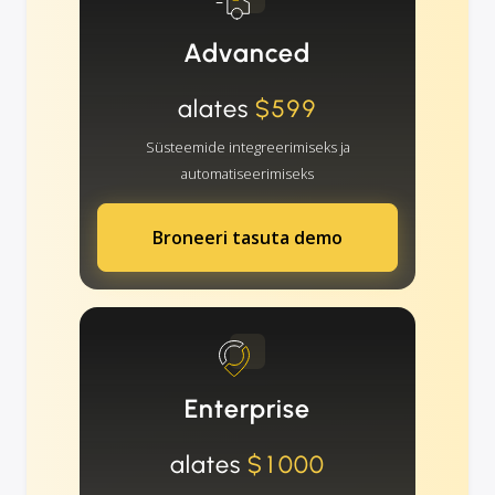
Advanced
alates
$599
Süsteemide integreerimiseks ja
automatiseerimiseks
Broneeri tasuta demo
Enterprise
alates
$1000