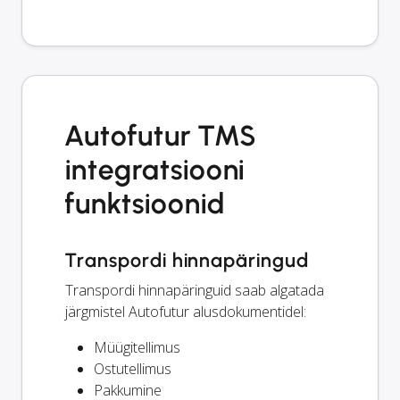
Autofutur TMS
integratsiooni
funktsioonid
Transpordi hinnapäringud
Transpordi hinnapäringuid saab algatada
järgmistel Autofutur alusdokumentidel:
Müügitellimus
Ostutellimus
Pakkumine