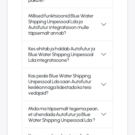
pakute?
Millised funktsioonid Blue Water
Shipping Unipessoal Lda ja
Autofutur integratsioon mulle
täpsemalt annab?
Kes ehitab ja haldab Autofutur ja
Blue Water Shipping Unipessoal
Lda integratsioone?
Kas peale Blue Water Shipping
Unipessoal Lda saan Autofutur
keskkonnaga liidestada ka teisi
vedajaid?
Mida ma täpsemalt tegema pean,
et ühendada Autofutur ja Blue
Water Shipping Unipessoal Lda ?