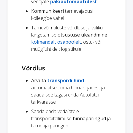
vedajate
pakiautomaatidest
Kommunikeeri
tarnevajadusi
kolleegide vahel
Tarnevõimaluste võrdluse ja valiku
langetamise
otsustuse üleandmine
kolmandalt osapoolelt
, ostu- või
müügijuhtidelt logistikule
Võrdlus
Arvuta
transpordi hind
automaatselt oma hinnakirjadest ja
saada see tagasi enda Autofutur
tarkvarasse
Saada enda vedajatele
transporditellimuse
hinnapäringud
ja
tarneaja päringud