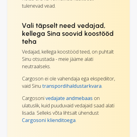
tulenevad vead.
Vali täpselt need vedajad,
kellega Sina soovid koostööd
teha
Vedajad, kellega koostööd teed, on puhtalt
Sinu otsustada - meie jääme alati
neutraalseks.
Cargoson ei ole vahendaja ega ekspediitor,
vaid Sinu
transpordihaldustarkvara
.
Cargosoni
vedajate andmebaas
on
ulatuslik, kuid puuduvaid vedajaid saad alati
lisada. Selleks võta lihtsalt ühendust
Cargosoni klienditoega
.