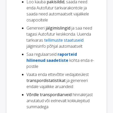
Loo kauba
pakisildid
, saada need
enda Autofutur tarkvarakontole ja
saada need automaatselt vajalikele
osapooltele
Genereeri
jälgimislingid
ja saa need
tagasi Autofutur keskkonda. Uuenda
tarkvaras
tellimuste staatuseid
jälgimisinfo põhjal automaatselt
Saa regulaarseid
raporteid
hilinenud saadetiste
kohta enda e-
postile
Vaata enda ettevõtte vedajateülest
transpordistatistikat
ja genereeri
endale vajalikke aruandeid
Võrdle transpordiarveid
hinnakirjast
arvutatud või eelnevalt kokkulepitud
summadega