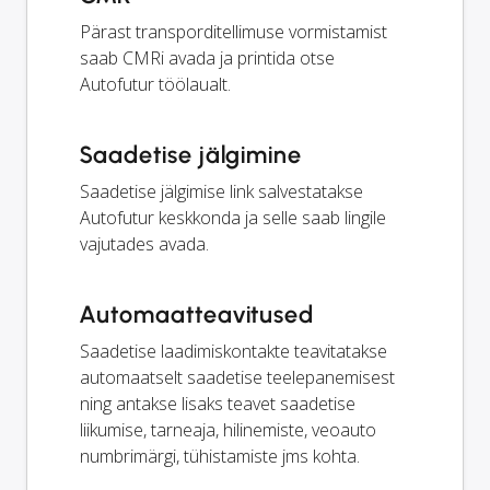
Pärast transporditellimuse vormistamist
saab CMRi avada ja printida otse
Autofutur töölaualt.
Saadetise jälgimine
Saadetise jälgimise link salvestatakse
Autofutur keskkonda ja selle saab lingile
vajutades avada.
Automaatteavitused
Saadetise laadimiskontakte teavitatakse
automaatselt saadetise teelepanemisest
ning antakse lisaks teavet saadetise
liikumise, tarneaja, hilinemiste, veoauto
numbrimärgi, tühistamiste jms kohta.