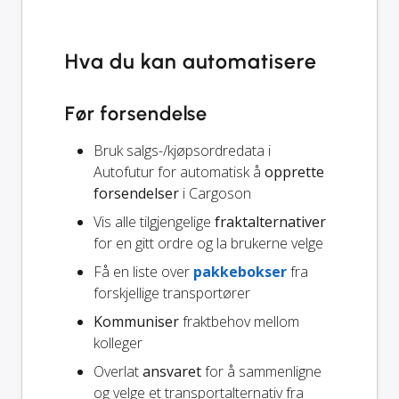
Hva du kan automatisere
Før forsendelse
Bruk salgs-/kjøpsordredata i
Autofutur for automatisk å
opprette
forsendelser
i Cargoson
Vis alle tilgjengelige
fraktalternativer
for en gitt ordre og la brukerne velge
Få en liste over
pakkebokser
fra
forskjellige transportører
Kommuniser
fraktbehov mellom
kolleger
Overlat
ansvaret
for å sammenligne
og velge et transportalternativ fra