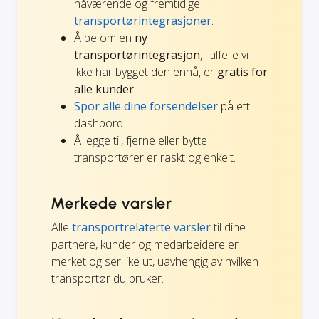
nåværende og fremtidige
transportørintegrasjoner
.
Å be om en
ny
transportørintegrasjon
, i tilfelle vi
ikke har bygget den ennå, er
gratis for
alle kunder
.
Spor alle dine forsendelser
på ett
dashbord.
Å legge til, fjerne eller bytte
transportører er raskt og enkelt.
Merkede varsler
Alle
transportrelaterte varsler
til dine
partnere, kunder og medarbeidere er
merket og ser like ut, uavhengig av hvilken
transportør du bruker.