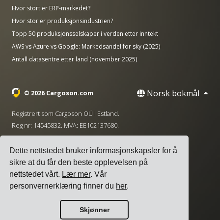
Hvor stort er ERP-markedet?
Hvor stor er produksjonsindustrien?
Topp 50 produksjonsselskaper i verden etter inntekt
AWS vs Azure vs Google: Markedsandel for sky (2025)
Antall datasentre etter land (november 2025)
Norsk bokmål
© 2026 Cargoson.com
Registrert som Cargoson OÜ i Estland.
Reg nr: 14545832. MVA: EE102137680.
Hovedkontor: Pärnu mnt. 141, 11314 Tallinn, Estland
Dette nettstedet bruker informasjonskapsler for å
·
+372 5555 0028
hello@cargoson.com
sikre at du får den beste opplevelsen på
nettstedet vårt.
Lær mer
. Vår
Vilkår for tjenesten
|
Personvernregler
|
personvernerklæring finner du
her
.
Informasjonskapselpolicy
Skjønner