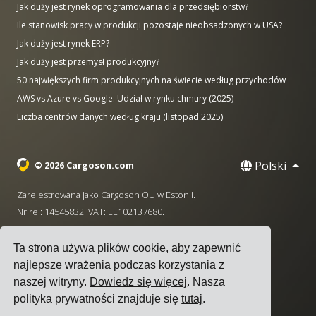
Jak duży jest rynek oprogramowania dla przedsiębiorstw?
Ile stanowisk pracy w produkcji pozostaje nieobsadzonych w USA?
Jak duży jest rynek ERP?
Jak duży jest przemysł produkcyjny?
50 największych firm produkcyjnych na świecie według przychodów
AWS vs Azure vs Google: Udział w rynku chmury (2025)
Liczba centrów danych według kraju (listopad 2025)
Polski
© 2026 Cargoson.com
Zarejestrowana jako Cargoson OÜ w Estonii.
Nr rej: 14545832. VAT: EE102137680.
Siedziba: Pärnu mnt. 141, 11314 Tallinn, Estonia
Ta strona używa plików cookie, aby zapewnić
·
+372 5555 0028
hello@cargoson.com
najlepsze wrażenia podczas korzystania z
naszej witryny.
Dowiedz się więcej
. Nasza
Warunki korzystania z usługi
|
Polityka Prywatności
|
polityka prywatności znajduje się
tutaj
.
Polityka plików cookie