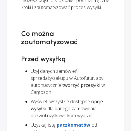
możesz pójść o krok dalej: pominąć ręczne
kroki i zautomatyzować proces wysyłki.
Co można
zautomatyzować
Przed wysyłką
Użyj danych zamówień
sprzedaży/zakupu w Autofutur, aby
automatycznie
tworzyć przesyłki
w
Cargoson
Wyświetl wszystkie dostępne
opcje
wysyłki
dla danego zamówienia i
pozwól użytkownikom wybrać
Uzyskaj listę
paczkomatów
od