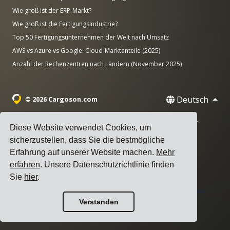
Wie groß ist der ERP-Markt?
Wie groß ist die Fertigungsindustrie?
Top 50 Fertigungsunternehmen der Welt nach Umsatz
AWS vs Azure vs Google: Cloud-Marktanteile (2025)
Anzahl der Rechenzentren nach Ländern (November 2025)
Deutsch
© 2026 Cargoson.com
Registriert als Cargoson OÜ in Estland. Reg.-Nr.: 14545832. USt-
Diese Website verwendet Cookies, um
IdNr.: EE102137680.
sicherzustellen, dass Sie die bestmögliche
Hauptsitz: Pärnu mnt. 141, 11314 Tallinn, Estland
Erfahrung auf unserer Website machen.
Mehr
·
erfahren
. Unsere Datenschutzrichtlinie finden
+372 5555 0028
hello@cargoson.com
Sie
hier
.
Nutzungsbedingungen
|
Datenschutzerklärung
|
Cookie-
Verstanden
Richtlinie