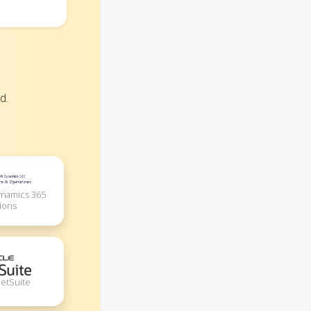
d.
ynamics 365
ions
NetSuite