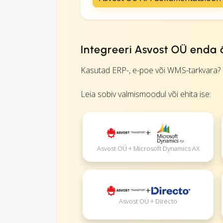
Integreeri Asvost OÜ enda 
Kasutad ERP-, e-poe või WMS-tarkvara? S
Leia sobiv valmismoodul või ehita ise:
+
Asvost OÜ + Microsoft Dynamics AX
+
Asvost OÜ + Directo