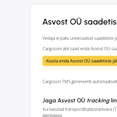
Asvost OÜ saadetis
Vedaja ei paku univesaalset saadetiste jä
Cargosoni abil saad enda Asvost OÜ saade
Alusta enda Asvost OÜ saadetiste jä
Cargoson TMS genereerib automaatsel
Jaga Asvost OÜ
tracking
li
Kui kasutad transpordihaldustarkvara (T
klientidega.