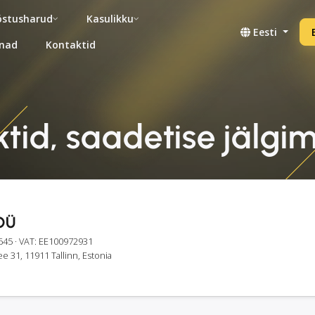
stusharud
Kasulikku
Eesti
nad
Kontaktid
tid, saadetise jälgim
OÜ
645
· VAT: EE100972931
e 31, 11911 Tallinn, Estonia