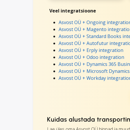
Veel integratsioone
Asvost OÜ + Ongoing integratio
Asvost OÜ + Magento integratio
Asvost OÜ + Standard Books int
Asvost OÜ + Autofutur integrati
Asvost OÜ + Erply integration
Asvost OÜ + Odoo integration
Asvost OÜ + Dynamics 365 Busine
Asvost OÜ + Microsoft Dynamics 
Asvost OÜ + Workday integratio
Kuidas alustada transporti
Lae üles oma Asvost OÜ hinnad ja muud 