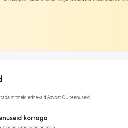
d
utada mitmeid erinevaid Asvost OÜ teenuseid.
eenuseid korraga
a, hindade jms osas erineda.