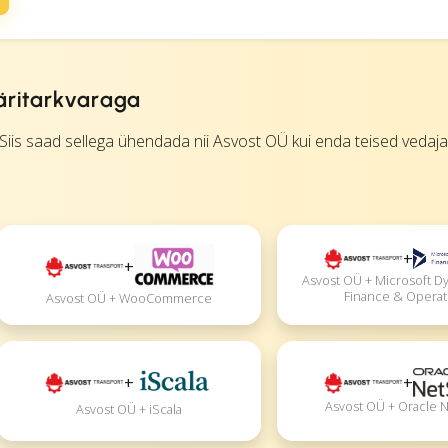
äritarkvaraga
iis saad sellega ühendada nii Asvost OÜ kui enda teised vedaja
+
+
Asvost OÜ + Microsoft D
Finance & Operat
Asvost OÜ + WooCommerce
+
+
Asvost OÜ + Oracle 
Asvost OÜ + iScala