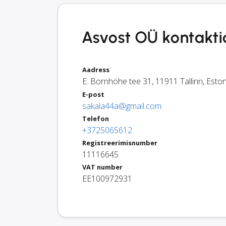
Asvost OÜ kontaktid
Aadress
E. Bornhöhe tee 31
,
11911
Tallinn
,
Eston
E-post
sakala44a@gmail.com
Telefon
+3725065612
Registreerimisnumber
11116645
VAT number
EE100972931