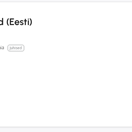
 (Eesti)
ia
Juhised