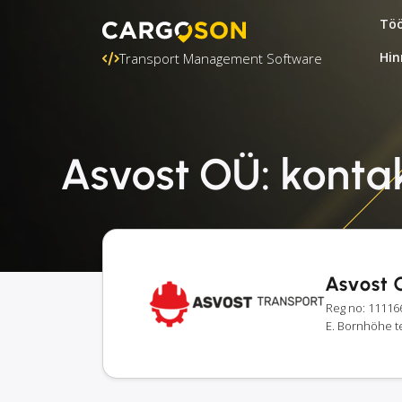
Töö
Hin
Transport Management Software
Asvost OÜ: kontak
Asvost 
Reg no: 11116
E. Bornhöhe te