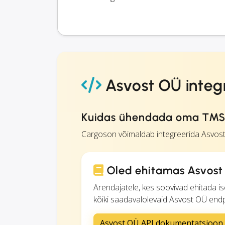
Asvost OÜ integ
Kuidas ühendada oma TMS 
Cargoson võimaldab integreerida Asvost
Oled ehitamas Asvost 
Arendajatele, kes soovivad ehitada i
kõiki saadavalolevaid Asvost OÜ endpoin
Asvost OÜ API dokumentatsioon