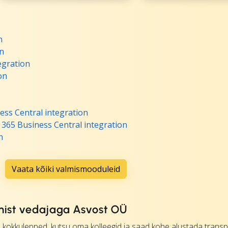
n
n
egration
on
ss Central integration
365 Business Central integration
n
Vaata kõiki valmismooduleid
mist vedajaga Asvost OÜ
kokkulepped, kutsu oma kolleegid ja saad kohe alustada transp