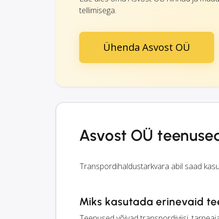
tellimisega.
Ühenda Asvost OÜ
Asvost OÜ teenuse
Transpordihaldustarkvara abil saad kas
Miks kasutada erinevaid t
Teenused võivad transpordiviisi, tarneaj