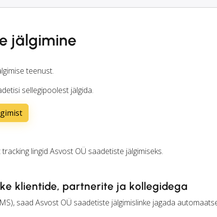
e jälgimine
lgimise teenust.
tisi sellegipoolest jälgida.
lgimist
t
tracking
lingid Asvost OÜ saadetiste jälgimiseks.
nke klientide, partnerite ja kollegidega
MS), saad Asvost OÜ saadetiste jälgimislinke jagada automaats