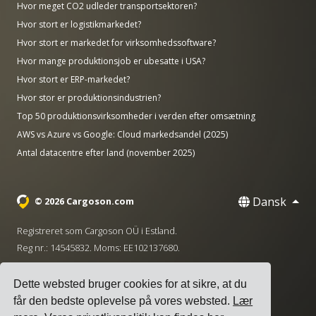
Hvor meget CO2 udleder transportsektoren?
Hvor stort er logistikmarkedet?
Hvor stort er markedet for virksomhedssoftware?
Hvor mange produktionsjob er ubesatte i USA?
Hvor stort er ERP-markedet?
Hvor stor er produktionsindustrien?
Top 50 produktionsvirksomheder i verden efter omsætning
AWS vs Azure vs Google: Cloud markedsandel (2025)
Antal datacentre efter land (november 2025)
Dansk
© 2026 Cargoson.com
Registreret som Cargoson OÜ i Estland.
Reg nr.: 14545832. Moms: EE102137680.
Hovedkontor: Pärnu mnt. 141, 11314 Tallinn, Estland
Dette websted bruger cookies for at sikre, at du
·
+372 5555 0028
hello@cargoson.com
får den bedste oplevelse på vores websted.
Lær