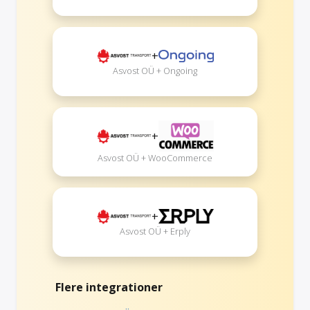
+
Asvost OÜ + Ongoing
+
Asvost OÜ + WooCommerce
+
Asvost OÜ + Erply
Flere integrationer