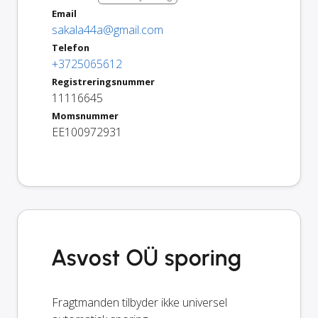
Email
sakala44a@gmail.com
Telefon
+3725065612
Registreringsnummer
11116645
Momsnummer
EE100972931
Asvost OÜ sporing
Fragtmanden tilbyder ikke universel