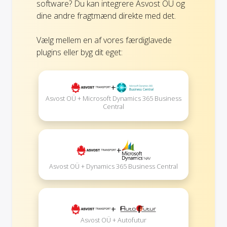
software? Du kan integrere Asvost OÜ og
dine andre fragtmænd direkte med det.
Vælg mellem en af vores færdiglavede
plugins eller byg dit eget:
+
Asvost OÜ + Microsoft Dynamics 365 Business
Central
+
Asvost OÜ + Dynamics 365 Business Central
+
Asvost OÜ + Autofutur