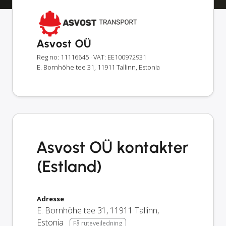
Asvost OÜ
Reg no: 11116645
· VAT: EE100972931
E. Bornhöhe tee 31, 11911 Tallinn, Estonia
Asvost OÜ kontakter
(Estland)
Adresse
E. Bornhöhe tee 31
,
11911
Tallinn
,
Estonia
Få rutevejledning