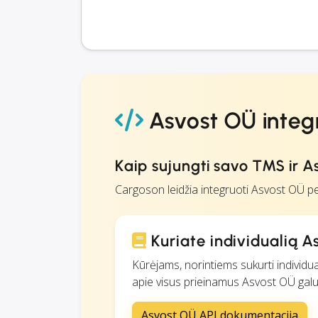
Asvost OÜ integ
Kaip sujungti savo TMS ir A
Cargoson leidžia integruoti Asvost OÜ pe
Kuriate individualią A
Kūrėjams, norintiems sukurti individua
apie visus prieinamus Asvost OÜ galutin
Asvost OÜ API dokumentacija