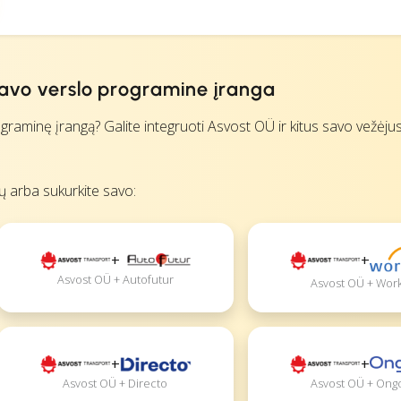
savo verslo programine įranga
minę įrangą? Galite integruoti Asvost OÜ ir kitus savo vežėjus 
ių arba sukurkite savo:
+
+
Asvost OÜ + Autofutur
Asvost OÜ + Wor
+
+
Asvost OÜ + Directo
Asvost OÜ + Ong