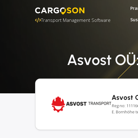
Pra
Sus
Transport Management Software
Asvost OÜ:
Asvost 
Reg no: 11116
E. Bornhöhe te