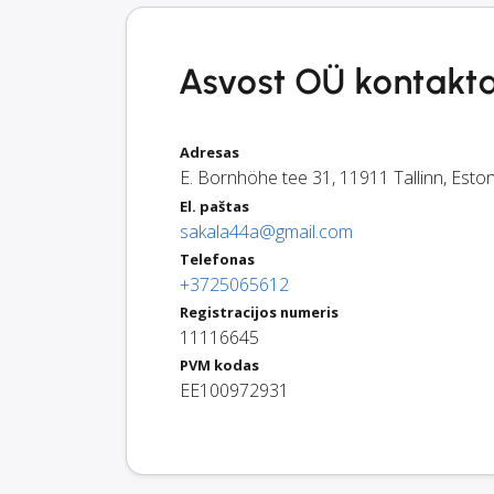
Asvost OÜ kontaktai
Adresas
E. Bornhöhe tee 31
,
11911
Tallinn
,
Eston
El. paštas
sakala44a@gmail.com
Telefonas
+3725065612
Registracijos numeris
11116645
PVM kodas
EE100972931