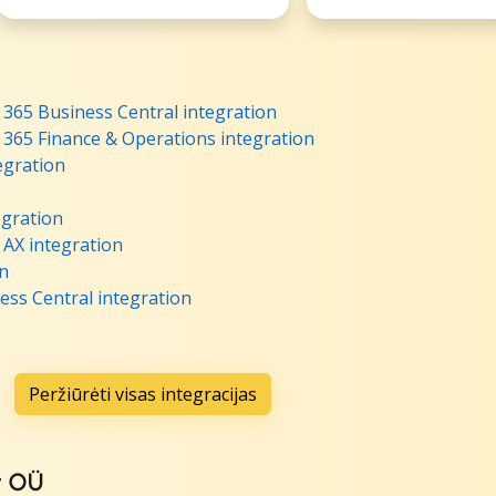
365 Business Central integration
365 Finance & Operations integration
egration
egration
AX integration
n
ss Central integration
Peržiūrėti visas integracijas
t OÜ