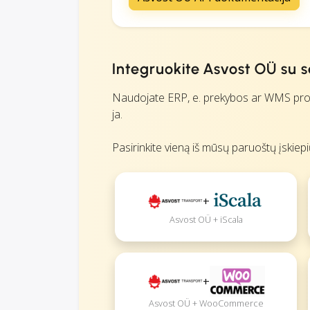
Integruokite Asvost OÜ su 
Naudojate ERP, e. prekybos ar WMS progra
ja.
Pasirinkite vieną iš mūsų paruoštų įskiep
+
Asvost OÜ + iScala
+
Asvost OÜ + WooCommerce