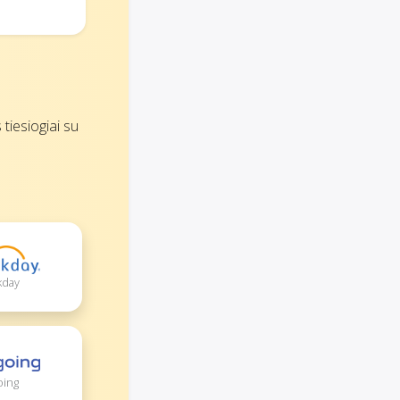
tiesiogiai su
kday
oing