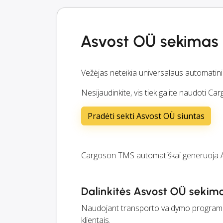
Asvost OÜ sekimas
Vežėjas neteikia universalaus automatin
Nesijaudinkite, vis tiek galite naudoti 
Pradėti sekti Asvost OÜ siuntas
Cargoson TMS automatiškai generuoja 
Dalinkitės Asvost OÜ sekimo
Naudojant transporto valdymo programi
klientais.