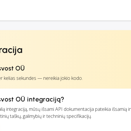
racija
svost OÜ
r kelias sekundes — nereikia jokio kodo.
svost OÜ integraciją?
lią integraciją, mūsų išsami API dokumentacija pateikia išsamią i
ių taškų, galimybių ir techninių specifikacijų.