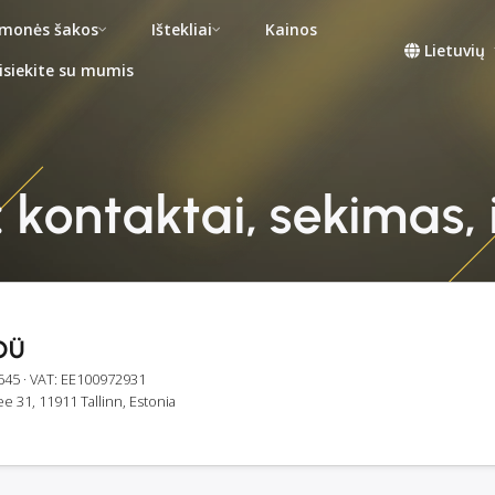
monės šakos
Ištekliai
Kainos
Lietuvių
isiekite su mumis
 kontaktai, sekimas, 
OÜ
645
· VAT: EE100972931
e 31, 11911 Tallinn, Estonia