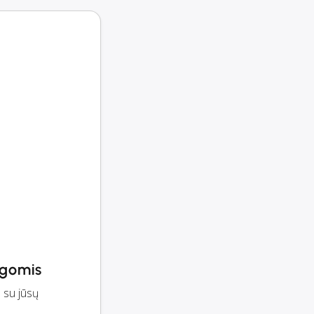
egomis
 su jūsų