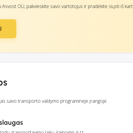
u Asvost OÜ, pakvieskite savo vartotojus ir pradėkite siųsti iš kart
Ü
os
ugas savo transporto valdymo programinėje įrangoje.
aslaugas
du, transportavimo laiku, kainomis ir t.t.