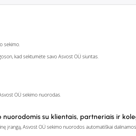
io sekimo.
Cargoson, kad sektumėte savo Asvost OÜ siuntas.
Asvost OÜ sekimo nuorodas.
 nuorodomis su klientais, partneriais ir kol
nę įrangą, Asvost OÜ sekimo nuorodos automatiškai dalinamos