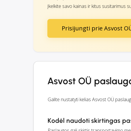
Įkelkite savo kainas ir kitus susitarimus s
Prisijungti prie Asvost O
Asvost OÜ paslaug
Galite nustatyti kelias Asvost OÜ pasla
Kodėl naudoti skirtingas p
Paslaugos gali skirtis transportavimo meto