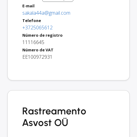
E-mail
sakala44a@gmail.com
Telefone
+3725065612
Número de registro
11116645
Número de VAT
EE100972931
Rastreamento
Asvost OÜ