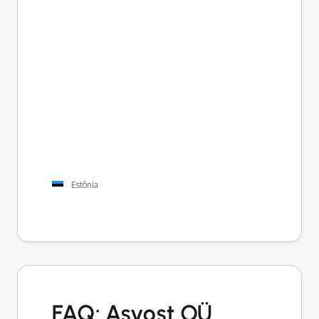
Estônia
FAQ: Asvost OÜ