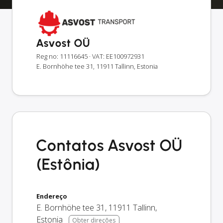
Asvost OÜ
Reg no: 11116645
· VAT: EE100972931
E. Bornhöhe tee 31, 11911 Tallinn, Estonia
Contatos Asvost OÜ
(Estônia)
Endereço
E. Bornhöhe tee 31
,
11911
Tallinn
,
Estonia
Obter direções