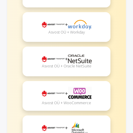
+
Asvost OÜ + Workday
+
Asvost OÜ + Oracle NetSuite
+
Asvost OÜ + WooCommerce
+