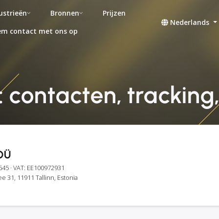
ustrieën
Bronnen
Prijzen
Nederlands
m contact met ons op
 contacten, tracking,
OÜ
645
· VAT: EE100972931
e 31, 11911 Tallinn, Estonia