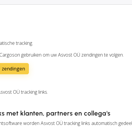
tische tracking.
 Cargoson gebruiken om uw Asvost OÜ zendingen te volgen.
Ü zendingen
ost OÜ tracking links.
ks met klanten, partners en collega's
ntsoftware worden Asvost OÜ tracking links automatisch gedee