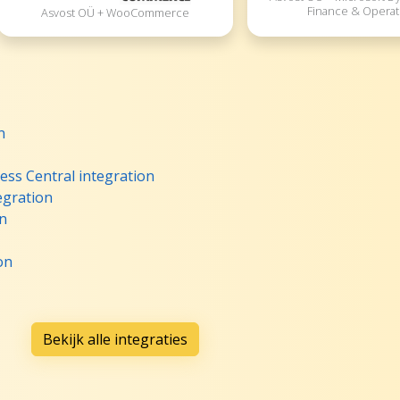
Finance & Operat
Asvost OÜ + WooCommerce
n
ss Central integration
egration
n
on
Bekijk alle integraties