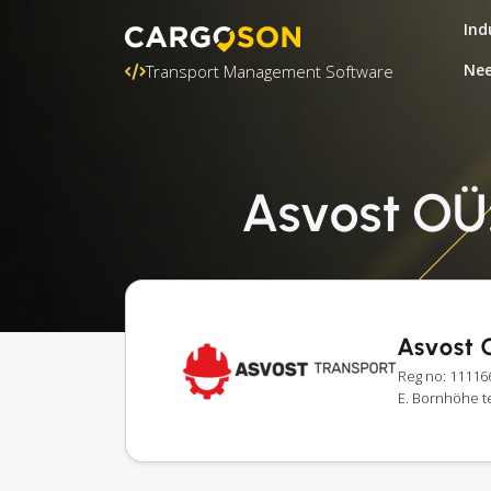
Ind
Nee
Transport Management Software
Asvost OÜ:
Asvost 
Reg no: 11116
E. Bornhöhe te