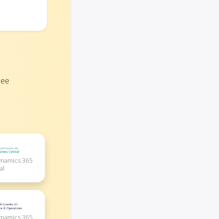
mee
ynamics 365
al
ynamics 365