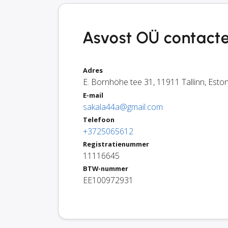
Asvost OÜ contacte
Adres
E. Bornhöhe tee 31
,
11911
Tallinn
,
Eston
E-mail
sakala44a@gmail.com
Telefoon
+3725065612
Registratienummer
11116645
BTW-nummer
EE100972931