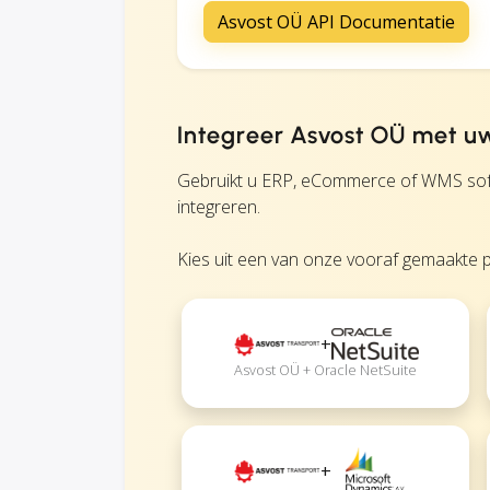
Asvost OÜ API Documentatie
Integreer Asvost OÜ met uw
Gebruikt u ERP, eCommerce of WMS soft
integreren.
Kies uit een van onze vooraf gemaakte p
+
Asvost OÜ + Oracle NetSuite
+