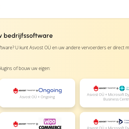
 bedrijfssoftware
ware? U kunt Asvost OÜ en uw andere vervoerders er direct 
lugins of bouw uw eigen:
+
+
Asvost OÜ + Microsoft D
Asvost OÜ + Ongoing
Business Centr
+
+
Asvost OÜ + Microsoft D