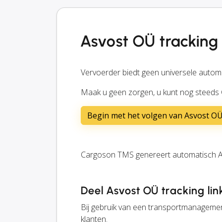
Asvost OÜ tracking
Vervoerder biedt geen universele automa
Maak u geen zorgen, u kunt nog steeds
Begin met het volgen van Asvost O
Cargoson TMS genereert automatisch Asv
Deel Asvost OÜ tracking lin
Bij gebruik van een transportmanageme
klanten.