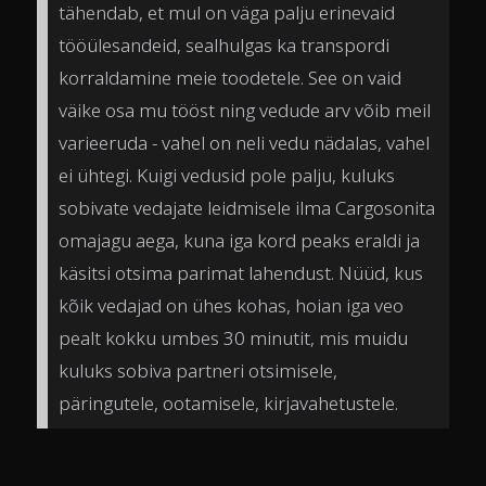
tähendab, et mul on väga palju erinevaid
tööülesandeid, sealhulgas ka transpordi
korraldamine meie toodetele. See on vaid
väike osa mu tööst ning vedude arv võib meil
varieeruda - vahel on neli vedu nädalas, vahel
ei ühtegi. Kuigi vedusid pole palju, kuluks
sobivate vedajate leidmisele ilma Cargosonita
omajagu aega, kuna iga kord peaks eraldi ja
käsitsi otsima parimat lahendust. Nüüd, kus
kõik vedajad on ühes kohas, hoian iga veo
pealt kokku umbes 30 minutit, mis muidu
kuluks sobiva partneri otsimisele,
päringutele, ootamisele, kirjavahetustele.