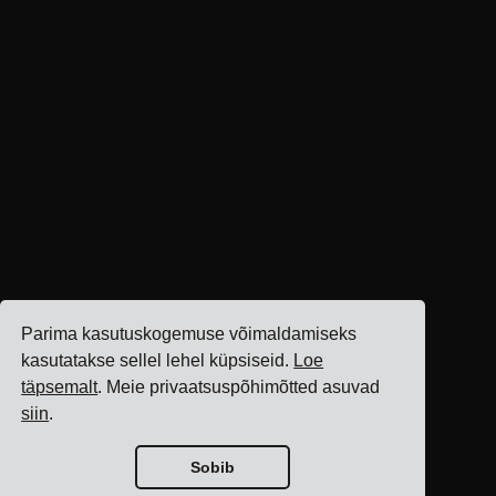
Parima kasutuskogemuse võimaldamiseks
kasutatakse sellel lehel küpsiseid.
Loe
täpsemalt
. Meie privaatsuspõhimõtted asuvad
siin
.
Sobib