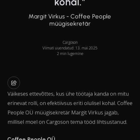
kohal."
Margit Virkus - Coffee People
müügisekretär
Cargoson
Viimati uuendatud: 13. mai 2025
2 min lugemine
Väikeses ettevõttes, kus ühe töötaja kanda on mitu
erinevat rolli, on efektiivsus eriti olulisel kohal. Coffee
People OÜ müügisekretär Margit Virkus jagab,
millisel moel on Cargoson tema tööd lihtsustanud.
Coffee People OÜ