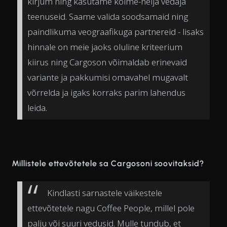
kirjum ning kasutame kolme-nelja vedaja
teenuseid. Saame valida soodsamaid ning
paindlikuma veograafikuga partnereid - lisaks
hinnale on meie jaoks oluline kriteerium
kiirus ning Cargoson võimaldab erinevaid
variante ja pakkumisi omavahel mugavalt
võrrelda ja igaks korraks parim lahendus
leida.
Millistele ettevõtetele sa Cargosoni soovitaksid?
Kindlasti sarnastele väikestele
ettevõtetele nagu Coffee People, millel pole
palju või suuri vedusid. Mulle tundub, et