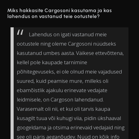
Miks hakkasite Cargosoni kasutama ja kas
lahendus on vastanud teie ootustele?
Lahendus on igati vastanud meie
ootustele ning oleme Cargosoni nüüdseks
kasutanud umbes aasta. Väikese ettevõttena,
kellel pole kaupade tarnimine
põhitegevuseks, ei ole olnud meie vajadused
suured, kuid peamise mure, milleks oli
ebamõistlik ajakulu erinevate vedajate
leidmisele, on Cargoson lahendanud.
Varasemalt oli nii, et kui oli tarvis kaupa
kusagilt tuua või kuhugi viia, pidin ükshaaval
googeldama ja otsima erinevaid vedajaid ning
see oli päris aeganõudev. Nüüd on kõik info