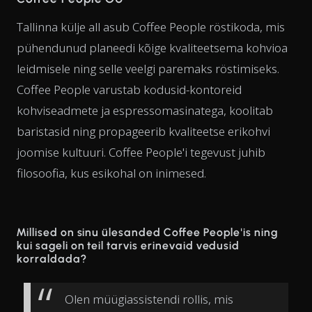
Tallinna külje all asub Coffee People röstikoda, mis
pühendunud planeedi kõige kvaliteetsema kohvioa
leidmisele ning selle veelgi paremaks röstimiseks.
Coffee People varustab kodusid-kontoreid
kohviseadmete ja espressomasinatega, koolitab
baristasid ning propageerib kvaliteetse erikohvi
joomise kultuuri. Coffee People'i tegevust juhib
filosoofia, kus esikohal on inimesed.
Millised on sinu ülesanded Coffee People'is ning
kui sageli on teil tarvis erinevaid vedusid
korraldada?
Olen müügiassistendi rollis, mis