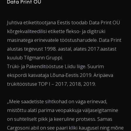
Data Print OÜ
Juhtiva etiketitootjana Eestis toodab Data Print OÜ
kõrgekvaliteedilisi etikette flekso- ja digitrüki
masinatega erinevatele tööstusharudele. Data Print
alustas tegevust 1998. aastal, alates 2017.aastast
kuulub Tilgmann Gruppi.
Trüki- ja Pakenditööstuse Liidu liige. Suurim
ekspordi kasvataja Lõuna-Eestis 2019. Äripäeva
trükitööstuse TOP I – 2017, 2018, 2019.
„Meie saadetiste sihtkohad on väga erinevad,
mistõttu alati parima veopakkuja väljaselgitamine
on suhteliselt pikk ja keeruline protsess. Samas
Cargosoni abil on see paari kliki kaugusel ning mõne