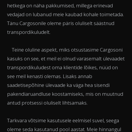
hetkega on näha pakkumised, millega erinevad
vedajad on lubanud meie kaubad kohale toimetada.
Tänu Cargosonile oleme päris oluliselt säästnud
transpordikuludelt.
Teine oluline aspekt, miks otsustasime Cargosoni
kasuks on see, et meil ei olnud varasemalt ülevaadet
transpordikuludest oma klientide lõikes, nüüd on
see meil kenasti olemas. Lisaks annab
saadetisepõhine ülevaade ka väga hea sisendi
pakendiaruandluse koostamiseks, mis on muutnud
antud protsessi oluliselt lihtsamaks.
Tarkvara võtsime kasutusele eelmisel suvel, seega
oleme seda kasutanud pool aastat. Meie hinnangul