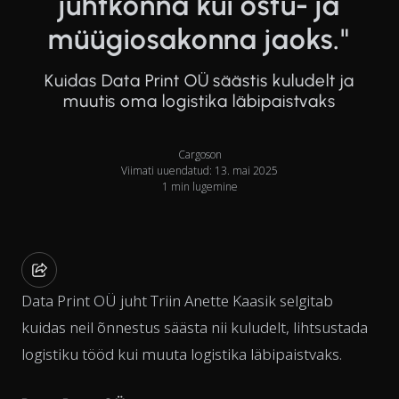
juhtkonna kui ostu- ja
müügiosakonna jaoks."
Kuidas Data Print OÜ säästis kuludelt ja
muutis oma logistika läbipaistvaks
Cargoson
Viimati uuendatud: 13. mai 2025
1 min lugemine
Data Print OÜ juht Triin Anette Kaasik selgitab
kuidas neil õnnestus säästa nii kuludelt, lihtsustada
logistiku tööd kui muuta logistika läbipaistvaks.