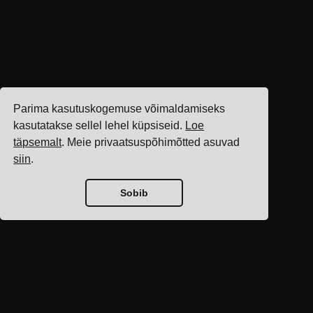
Parima kasutuskogemuse võimaldamiseks
kasutatakse sellel lehel küpsiseid.
Loe
täpsemalt
. Meie privaatsuspõhimõtted asuvad
siin
.
Sobib
Blogi avaleht