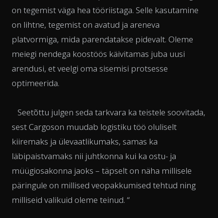
on tegemist väga hea tööriistaga. Selle kasutamine
on lihtne, tegemist on avatud ja areneva
platvormiga, mida parendatakse pidevalt. Oleme
meiegi nendega koostöös käivitamas juba uusi
arendusi, et veelgi oma sisemisi protsesse
optimeerida.
Seetõttu julgen seda tarkvara ka teistele soovitada,
sest Cargoson muudab logistiku töö oluliselt
kiiremaks ja ülevaatlikumaks, samas ka
läbipaistvamaks nii juhtkonna kui ka ostu- ja
müügiosakonna jaoks – täpselt on näha millisele
päringule on millised veopakkumised tehtud ning
milliseid valikuid oleme teinud. “