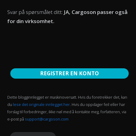
Svar på spørsmålet ditt:
JA, Cargoson passer også
for din virksomhet.
REGISTRER EN KONTO
Dette blogginnlegget er maskinoversatt. Hvis du foretrekker det, kan
du
lese det originale innlegget her
. Hvis du oppdager feil eller har
forslag til forbedringer, ikke nøl med å kontakte meg, forfatteren, via
e-post på
support@cargoson.com