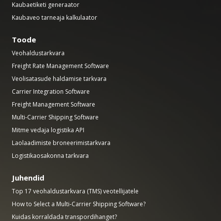
Kaubaetiketi generaator
Kaubaveo tarneaja kalkulaator
Toode
Veohaldustarkvara
Freight Rate Management Software
Veolisatasude haldamise tarkvara
Carrier Integration Software
Freight Management Software
Multi-Carrier Shipping Software
Mitme vedaja logistika API
Laolaadimiste broneerimistarkvara
Logistikaosakonna tarkvara
Juhendid
Top 17 veohaldustarkvara (TMS) veotellijatele
How to Select a Multi-Carrier Shipping Software?
Kuidas korraldada transpordihanget?