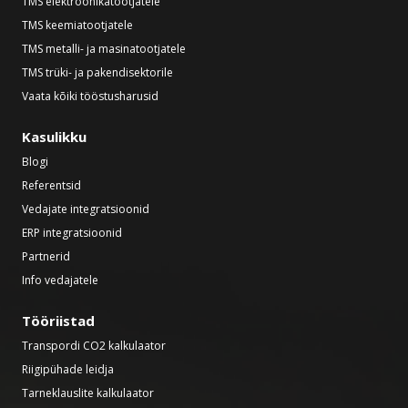
TMS elektroonikatootjatele
TMS keemiatootjatele
TMS metalli- ja masinatootjatele
TMS trüki- ja pakendisektorile
Vaata kõiki tööstusharusid
Kasulikku
Blogi
Referentsid
Vedajate integratsioonid
ERP integratsioonid
Partnerid
Info vedajatele
Tööriistad
Transpordi CO2 kalkulaator
Riigipühade leidja
Tarneklauslite kalkulaator