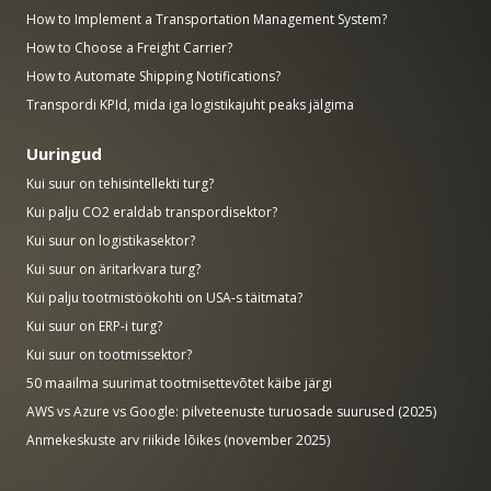
How to Implement a Transportation Management System?
How to Choose a Freight Carrier?
How to Automate Shipping Notifications?
Transpordi KPId, mida iga logistikajuht peaks jälgima
Uuringud
Kui suur on tehisintellekti turg?
Kui palju CO2 eraldab transpordisektor?
Kui suur on logistikasektor?
Kui suur on äritarkvara turg?
Kui palju tootmistöökohti on USA-s täitmata?
Kui suur on ERP-i turg?
Kui suur on tootmissektor?
50 maailma suurimat tootmisettevõtet käibe järgi
AWS vs Azure vs Google: pilveteenuste turuosade suurused (2025)
Anmekeskuste arv riikide lõikes (november 2025)