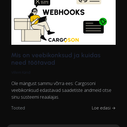
Mis on veebikonksud ja kuidas
need töötavad
Villem Känd
Ole mängust sammu võrra ees: Cargosoni
veebikonksud edastavad saadetiste andmeid otse
sinu süsteemi reaalajas.
Tooted
Loe edasi →