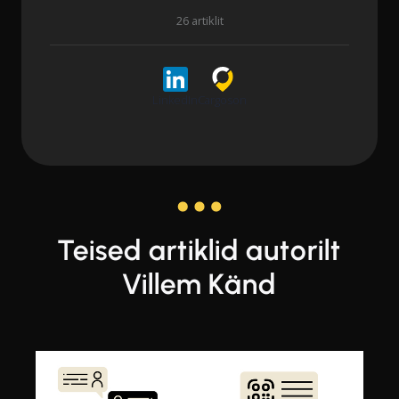
26 artiklit
LinkedIn
Cargoson
Teised artiklid autorilt
Villem Känd