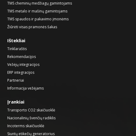
TMS cheminių medžiagų gamintojams
TMS metalo ir mašinų gamintojams
TMS spaudos ir pakavimo įmonėms
Žiūrėti visas pramonės šakas
Ištekliai
Tinklaraštis
Rekomendacijos
Vežėjų integracijos
ERP integracijos
Partneriai
Informacija vežėjams
Įrankiai
Transporto CO2 skaičiuoklė
Nacionalinių švenčių radiklis
Incoterms skaičiuoklė
Siuntų etikečių generatorius