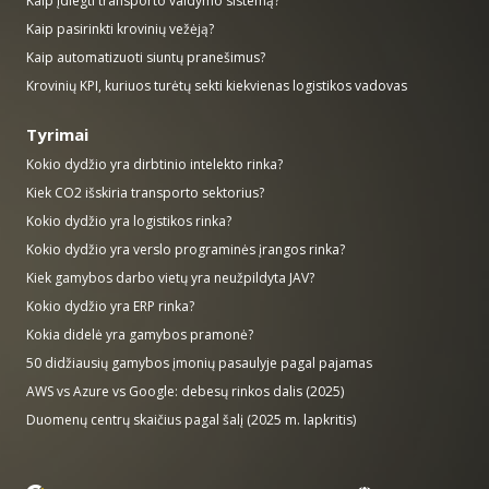
Kaip įdiegti transporto valdymo sistemą?
Kaip pasirinkti krovinių vežėją?
Kaip automatizuoti siuntų pranešimus?
Krovinių KPI, kuriuos turėtų sekti kiekvienas logistikos vadovas
Tyrimai
Kokio dydžio yra dirbtinio intelekto rinka?
Kiek CO2 išskiria transporto sektorius?
Kokio dydžio yra logistikos rinka?
Kokio dydžio yra verslo programinės įrangos rinka?
Kiek gamybos darbo vietų yra neužpildyta JAV?
Kokio dydžio yra ERP rinka?
Kokia didelė yra gamybos pramonė?
50 didžiausių gamybos įmonių pasaulyje pagal pajamas
AWS vs Azure vs Google: debesų rinkos dalis (2025)
Duomenų centrų skaičius pagal šalį (2025 m. lapkritis)