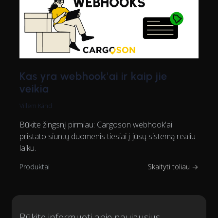
Kas yra webhook'ai ir kaip jie
veikia
Villem Känd
Būkite žingsnį pirmiau: Cargoson webhook'ai
pristato siuntų duomenis tiesiai į jūsų sistemą realiu
laiku.
Produktai
Skaityti toliau →
Būkite informuoti apie naujausius