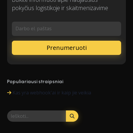
pokyčius logistikoje ir skaitmenizavime
Darbo el. paštas
Populiariausi straipsniai
Kas yra webhook'ai ir kaip jie veikia