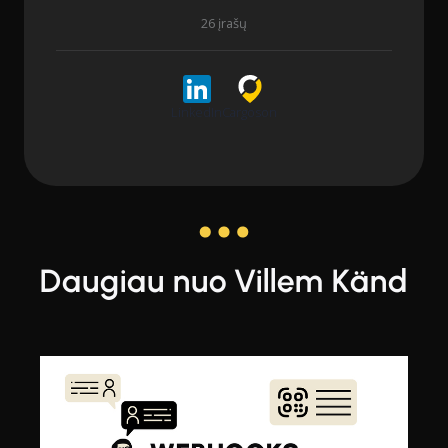
26 įrašų
LinkedIn
Cargoson
Daugiau nuo Villem Känd