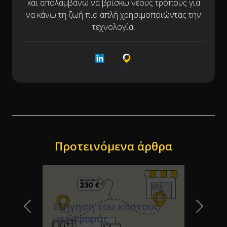
και απολαμβάνω να βρίσκω νέους τρόπους για
να κάνω τη ζωή πιο απλή χρησιμοποιώντας την
τεχνολογία.
LinkedIn
Cargoson
Προτεινόμενα άρθρα
Εξήγηση του κόστους
Previous Slide
Next Sl
μεταφοράς