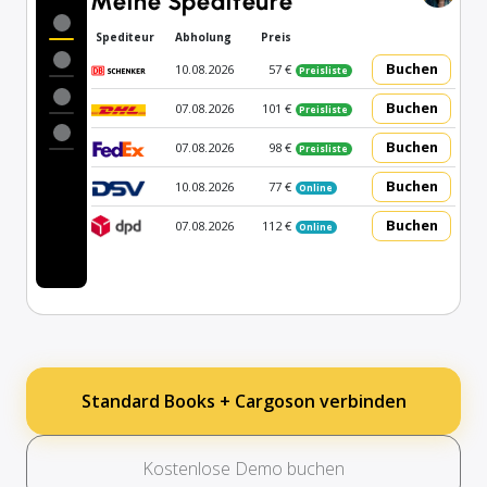
Meine Spediteure
Spediteur
Abholung
Preis
Buchen
10.08.2026
57 €
Preisliste
Buchen
07.08.2026
101 €
Preisliste
Buchen
07.08.2026
98 €
Preisliste
Buchen
10.08.2026
77 €
Online
Buchen
07.08.2026
112 €
Online
Standard Books + Cargoson verbinden
Kostenlose Demo buchen