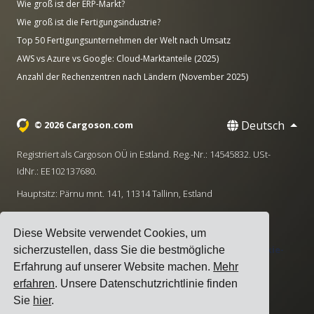
Wie groß ist der ERP-Markt?
Wie groß ist die Fertigungsindustrie?
Top 50 Fertigungsunternehmen der Welt nach Umsatz
AWS vs Azure vs Google: Cloud-Marktanteile (2025)
Anzahl der Rechenzentren nach Ländern (November 2025)
Deutsch
© 2026 Cargoson.com
Registriert als Cargoson OÜ in Estland. Reg.-Nr.: 14545832. USt-
IdNr.: EE102137680.
Hauptsitz: Pärnu mnt. 141, 11314 Tallinn, Estland
·
+372 5555 0028
hello@cargoson.com
Diese Website verwendet Cookies, um
Nutzungsbedingungen
|
Datenschutzerklärung
|
Cookie-
sicherzustellen, dass Sie die bestmögliche
Richtlinie
Erfahrung auf unserer Website machen.
Mehr
erfahren
. Unsere Datenschutzrichtlinie finden
Sie
hier
.