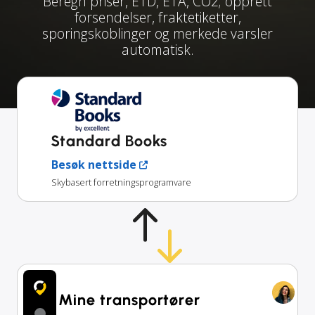
Beregn priser, ETD, ETA, CO2; opprett
forsendelser, fraktetiketter,
sporingskoblinger og merkede varsler
automatisk.
Standard Books
Besøk nettside
Skybasert forretningsprogramvare
Mine transportører