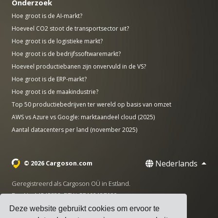
Onderzoek
Hoe groot is de AI-markt?
Hoeveel CO2 stoot de transportsector uit?
Hoe groot is de logistieke markt?
Hoe groot is de bedrijfssoftwaremarkt?
Hoeveel productiebanen zijn onvervuld in de VS?
Hoe groot is de ERP-markt?
Hoe groot is de maakindustrie?
Top 50 productiebedrijven ter wereld op basis van omzet
AWS vs Azure vs Google: marktaandeel cloud (2025)
Aantal datacenters per land (november 2025)
Nederlands
© 2026 Cargoson.com
Geregistreerd als Cargoson OÜ in Estland.
Reg Nr: 14545832. BTW: EE102137680.
Deze website gebruikt cookies om ervoor te
Hoofdkantoor: Pärnu mnt. 141, 11314 Tallinn, Estland