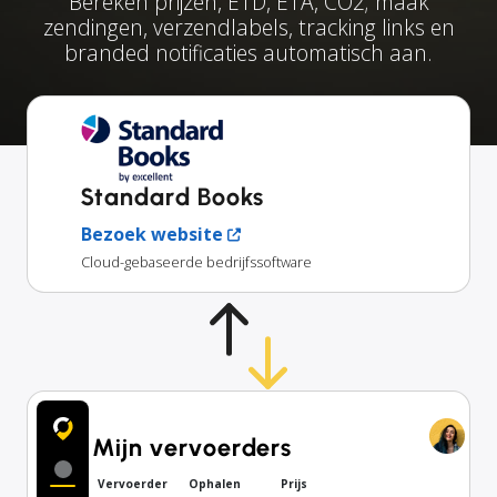
Bereken prijzen, ETD, ETA, CO2; maak
zendingen, verzendlabels, tracking links en
branded notificaties automatisch aan.
Standard Books
Bezoek website
Cloud-gebaseerde bedrijfssoftware
Mijn vervoerders
Vervoerder
Ophalen
Prijs