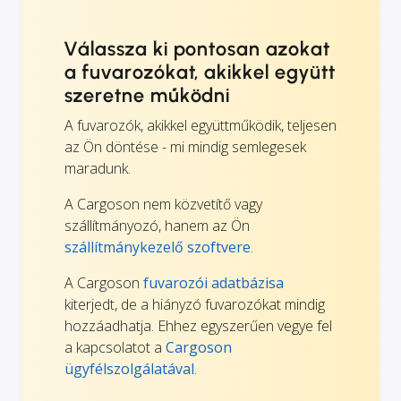
Válassza ki pontosan azokat
a fuvarozókat, akikkel együtt
szeretne működni
A fuvarozók, akikkel együttműködik, teljesen
az Ön döntése - mi mindig semlegesek
maradunk.
A Cargoson nem közvetítő vagy
szállítmányozó, hanem az Ön
szállítmánykezelő szoftvere
.
A Cargoson
fuvarozói adatbázisa
kiterjedt, de a hiányzó fuvarozókat mindig
hozzáadhatja. Ehhez egyszerűen vegye fel
a kapcsolatot a
Cargoson
ügyfélszolgálatával
.