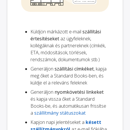
Küldjön márkázott e-mail
szállítási
értesítéseket
az ügyfeleknek,
kollégáknak és partnereknek (címkék,
ETA, módosítások, törlések,
rendszámok, dokumentumok stb.)
Generáljon
szállítási címkéket
, kapja
meg őket a Standard Books-ben, és
küldje el a releváns feleknek
Generáljon
nyomkövetési linkeket
és kapja vissza őket a Standard
Books-be, és automatikusan frissítse
a
szállítmány státuszokat
Kapjon napi jelentéseket a
késett
szállítmányokról
az e-mail fiókjába