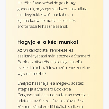
Ha több fuvarozóval dolgozik, úgy
gondoljuk, hogy egy rendszer használata
mindegyikükkel való munkához a
leghatékonyabb módja az ideje és
erőforrásai felhasználásának.
Hagyja el a kézi munkát
Az Ön kapcsolatai, rendelései és
szállítmányadatai már léteznek a Standard
Books szoftverében. Jelenleg másolja
ezeket különböző fuvarozói rendszerekbe
vagy e-mailekbe?
Ehelyett használja ki a meglévő adatait:
integrálja a Standard Books-t a
Cargosonnal, és automatikusan cseréljen
adatokat az összes fuvarozójával! Ez a
kézi munkából eredő hibákat is elkerüli.