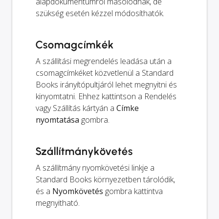
alapdokumentumról másolódnak, de
szükség esetén kézzel módosíthatók.
Csomagcímkék
A szállítási megrendelés leadása után a
csomagcímkéket közvetlenül a Standard
Books irányítópultjáról lehet megnyitni és
kinyomtatni. Ehhez kattintson a Rendelés
vagy Szállítás kártyán a
Címke
nyomtatása
gombra.
Szállítmánykövetés
A szállítmány nyomkövetési linkje a
Standard Books környezetben tárolódik,
és a
Nyomkövetés
gombra kattintva
megnyitható.