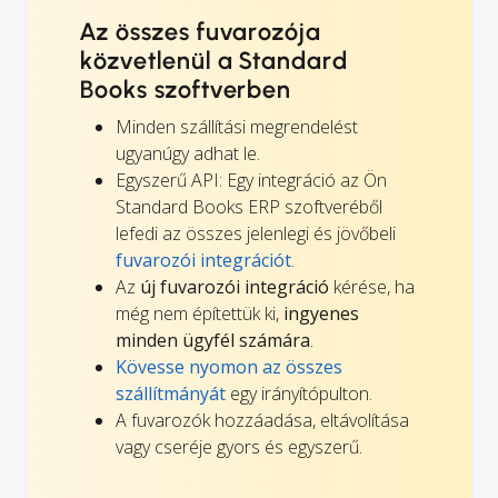
Az összes fuvarozója
közvetlenül a Standard
Books szoftverben
Minden szállítási megrendelést
ugyanúgy adhat le.
Egyszerű API: Egy integráció az Ön
Standard Books ERP szoftveréből
lefedi az összes jelenlegi és jövőbeli
fuvarozói integrációt
.
Az
új fuvarozói integráció
kérése, ha
még nem építettük ki,
ingyenes
minden ügyfél számára
.
Kövesse nyomon az összes
szállítmányát
egy irányítópulton.
A fuvarozók hozzáadása, eltávolítása
vagy cseréje gyors és egyszerű.