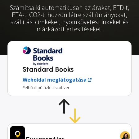
Számítsa ki automatikusan az árakat, ETD-t,
ETA-t, CO2-t; hozzon létre szállítmányokat,
szállítási címkéket, nyomkövetési linkeket és
márkázott értesítéseket.
Standard Books
Weboldal meglátogatása
Felhőalapú üzleti szoftver