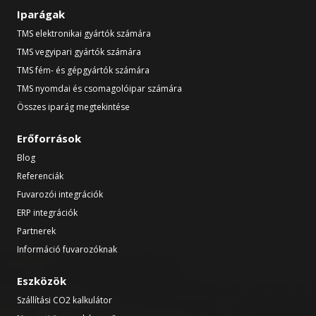
Iparágak
TMS elektronikai gyártók számára
TMS vegyipari gyártók számára
TMS fém- és gépgyártók számára
TMS nyomdai és csomagolóipar számára
Összes iparág megtekintése
Erőforrások
Blog
Referenciák
Fuvarozói integrációk
ERP integrációk
Partnerek
Információ fuvarozóknak
Eszközök
Szállítási CO2 kalkulátor