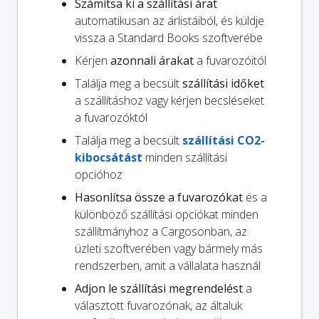
Számítsa ki a szállítási árat
automatikusan az árlistáiból, és küldje
vissza a Standard Books szoftverébe
Kérjen
azonnali árakat
a fuvarozóitól
Találja meg a becsült
szállítási időket
a szállításhoz vagy kérjen becsléseket
a fuvarozóktól
Találja meg a becsült
szállítási CO2-
kibocsátást
minden szállítási
opcióhoz
Hasonlítsa össze a fuvarozókat
és a
különböző szállítási opciókat minden
szállítmányhoz a Cargosonban, az
üzleti szoftverében vagy bármely más
rendszerben, amit a vállalata használ
Adjon le szállítási megrendelést
a
választott fuvarozónak, az általuk