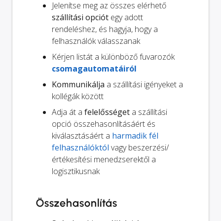
Jelenítse meg az összes elérhető
szállítási opciót
egy adott
rendeléshez, és hagyja, hogy a
felhasználók válasszanak
Kérjen listát a különböző fuvarozók
csomagautomatáiról
Kommunikálja
a szállítási igényeket a
kollégák között
Adja át a
felelősséget
a szállítási
opció összehasonlításáért és
kiválasztásáért a
harmadik fél
felhasználóktól
vagy beszerzési/
értékesítési menedzserektől a
logisztikusnak
Összehasonlítás