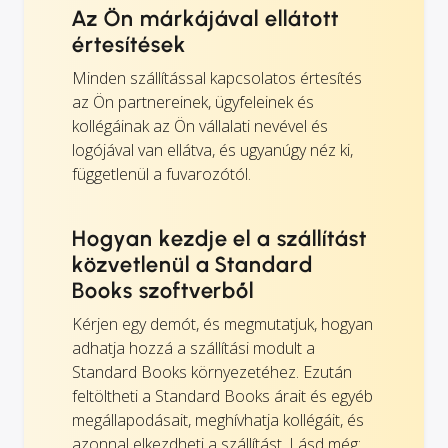
Az Ön márkájával ellátott
értesítések
Minden szállítással kapcsolatos értesítés
az Ön partnereinek, ügyfeleinek és
kollégáinak az Ön vállalati nevével és
logójával van ellátva, és ugyanúgy néz ki,
függetlenül a fuvarozótól.
Hogyan kezdje el a szállítást
közvetlenül a Standard
Books szoftverből
Kérjen egy demót, és megmutatjuk, hogyan
adhatja hozzá a szállítási modult a
Standard Books környezetéhez. Ezután
feltöltheti a Standard Books árait és egyéb
megállapodásait, meghívhatja kollégáit, és
azonnal elkezdheti a szállítást. Lásd még: