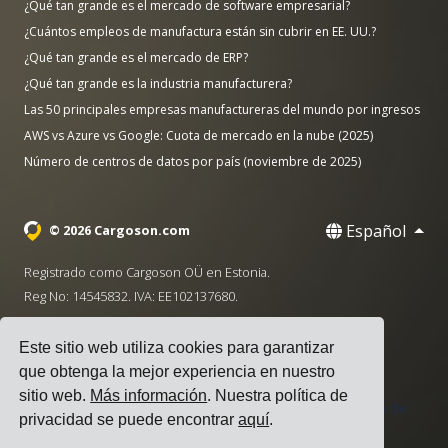
¿Qué tan grande es el mercado de software empresarial?
¿Cuántos empleos de manufactura están sin cubrir en EE. UU.?
¿Qué tan grande es el mercado de ERP?
¿Qué tan grande es la industria manufacturera?
Las 50 principales empresas manufactureras del mundo por ingresos
AWS vs Azure vs Google: Cuota de mercado en la nube (2025)
Número de centros de datos por país (noviembre de 2025)
Español
© 2026 Cargoson.com
Registrado como Cargoson OÜ en Estonia.
Reg No: 14545832. IVA: EE102137680.
Sede: Pärnu mnt. 141, 11314 Tallinn, Estonia
Este sitio web utiliza cookies para garantizar
·
+372 5555 0028
hello@cargoson.com
que obtenga la mejor experiencia en nuestro
sitio web.
Más información
. Nuestra política de
Términos de Servicio
|
Política de Privacidad
|
Política de
privacidad se puede encontrar
aquí
.
Cookies