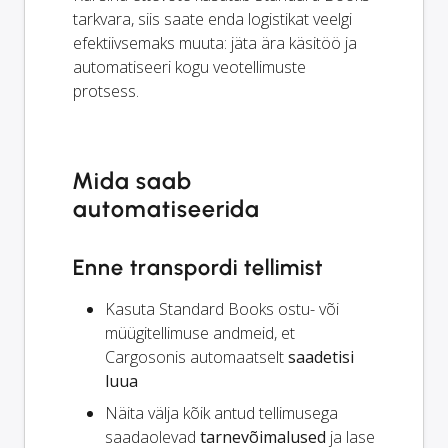
tarkvara, siis saate enda logistikat veelgi
efektiivsemaks muuta: jäta ära käsitöö ja
automatiseeri kogu veotellimuste
protsess.
Mida saab
automatiseerida
Enne transpordi tellimist
Kasuta Standard Books ostu- või
müügitellimuse andmeid, et
Cargosonis automaatselt
saadetisi
luua
Näita välja kõik antud tellimusega
saadaolevad
tarnevõimalused
ja lase