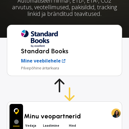
Automatiseeri hinna-, ETD-, ETA-, CO2
arvutus, veotellimused, pakisildid, tracking
linkid ja bränditud teavitused.
Standard Books
Mine veebilehele
Pilvepõhine äritarkvara
Minu veopartnerid
Vedaja
Laadimine
Hind