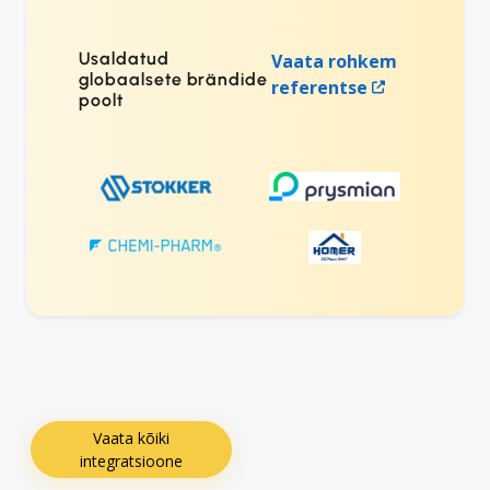
Usaldatud
Vaata rohkem
globaalsete brändide
referentse
poolt
Vaata kõiki
integratsioone