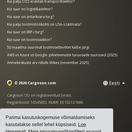
Kui palju CO2 eraldab transpordisektor?
Kui suur on logistikasektor?
Kui suur on äritarkvara turg?
Kui palju tootmistöökohti on USA-s täitmata?
Kui suur on ERP-i turg?
Kui suur on tootmissektor?
50 maailma suurimat tootmisettevõtet käibe järgi
AWS vs Azure vs Google: pilveteenuste turuosade suurused (2025)
Anmekeskuste arv riikide lõikes (november 2025)
Eesti
© 2026 Cargoson.com
Cargoson OÜ on registreeritud Eestis.
Registrikood: 14545832. KMKR: EE102137680.
Peakontor: Pärnu mnt. 141, 11314 Tallinn, Eesti
Parima kasutuskogemuse võimaldamiseks
·
+372 5555 0028
hello@cargoson.com
kasutatakse sellel lehel küpsiseid.
Loe
täpsemalt
. Meie privaatsuspõhimõtted asuvad