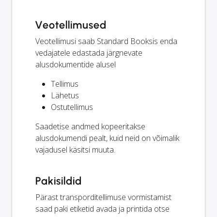
Veotellimused
Veotellimusi saab Standard Booksis enda
vedajatele edastada järgnevate
alusdokumentide alusel
Tellimus
Lähetus
Ostutellimus
Saadetise andmed kopeeritakse
alusdokumendi pealt, kuid neid on võimalik
vajadusel käsitsi muuta.
Pakisildid
Pärast transporditellimuse vormistamist
saad paki etiketid avada ja printida otse