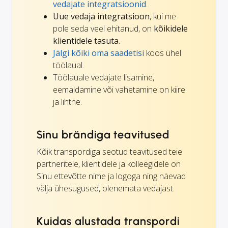
vedajate integratsioonid
.
Uue vedaja integratsioon
, kui me
pole seda veel ehitanud, on
kõikidele
klientidele tasuta
.
Jälgi kõiki oma saadetisi
koos ühel
töölaual.
Töölauale vedajate lisamine,
eemaldamine või vahetamine on kiire
ja lihtne.
Sinu brändiga teavitused
Kõik transpordiga seotud teavitused teie
partneritele, klientidele ja kolleegidele on
Sinu ettevõtte nime ja logoga ning näevad
välja ühesugused, olenemata vedajast.
Kuidas alustada transpordi