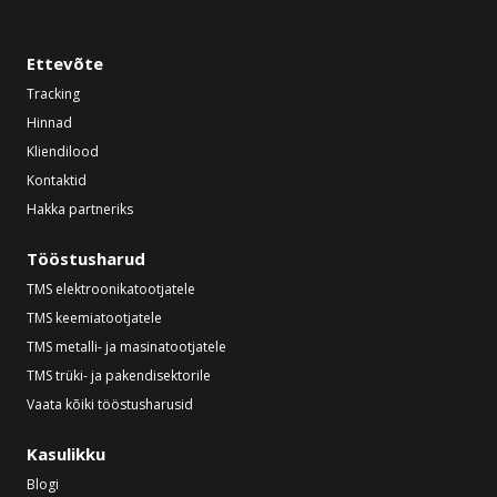
Ettevõte
Tracking
Hinnad
Kliendilood
Kontaktid
Hakka partneriks
Tööstusharud
TMS elektroonikatootjatele
TMS keemiatootjatele
TMS metalli- ja masinatootjatele
TMS trüki- ja pakendisektorile
Vaata kõiki tööstusharusid
Kasulikku
Blogi