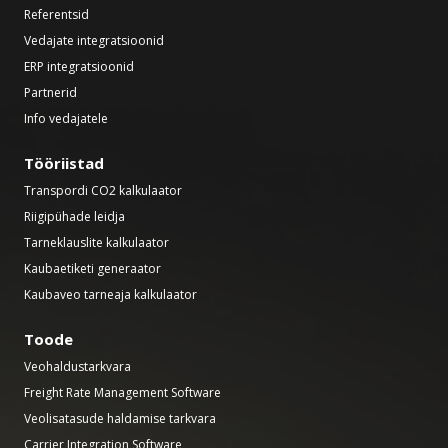
Referentsid
Vedajate integratsioonid
ERP integratsioonid
Partnerid
Info vedajatele
Tööriistad
Transpordi CO2 kalkulaator
Riigipühade leidja
Tarneklauslite kalkulaator
Kaubaetiketi generaator
Kaubaveo tarneaja kalkulaator
Toode
Veohaldustarkvara
Freight Rate Management Software
Veolisatasude haldamise tarkvara
Carrier Integration Software