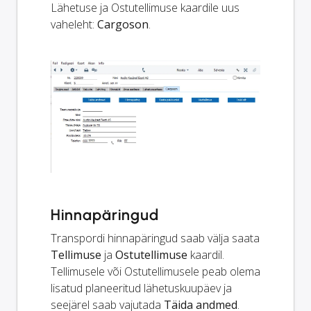
Lähetuse ja Ostutellimuse kaardile uus
vaheleht:
Cargoson
.
Hinnapäringud
Transpordi hinnapäringud saab välja saata
Tellimuse
ja
Ostutellimuse
kaardil.
Tellimusele või Ostutellimusele peab olema
lisatud planeeritud lähetuskuupäev ja
seejärel saab vajutada
Täida andmed
.