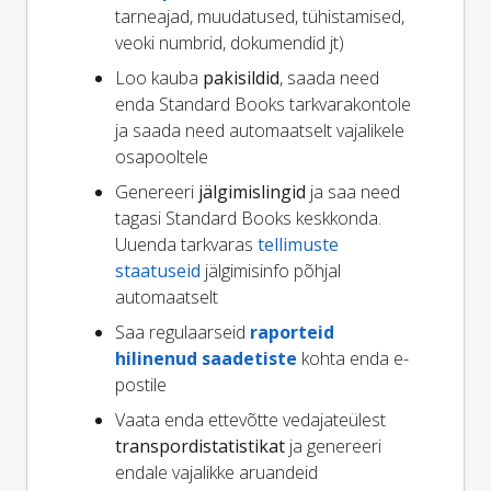
tarneajad, muudatused, tühistamised,
veoki numbrid, dokumendid jt)
Loo kauba
pakisildid
, saada need
enda Standard Books tarkvarakontole
ja saada need automaatselt vajalikele
osapooltele
Genereeri
jälgimislingid
ja saa need
tagasi Standard Books keskkonda.
Uuenda tarkvaras
tellimuste
staatuseid
jälgimisinfo põhjal
automaatselt
Saa regulaarseid
raporteid
hilinenud saadetiste
kohta enda e-
postile
Vaata enda ettevõtte vedajateülest
transpordistatistikat
ja genereeri
endale vajalikke aruandeid