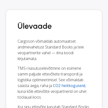
Ülevaade
Cargoson võimaldab automaatset
andmevahetust Standard Books ja teie
veopartnerite vahel — ilma koodi
kirjutamata.
TMS-i kasutuselevõtmine on esimene
samm paljude ettevõtete transpordi ja
logistika optimeerimisel. See võimaldab
säästa aega, raha ja
CO2 heitkoguseid
,
kuna kõik ettevõtte veopartnerid on ühel
töölaual koos.
Kui sinu ettevõte kasutab Standard Books