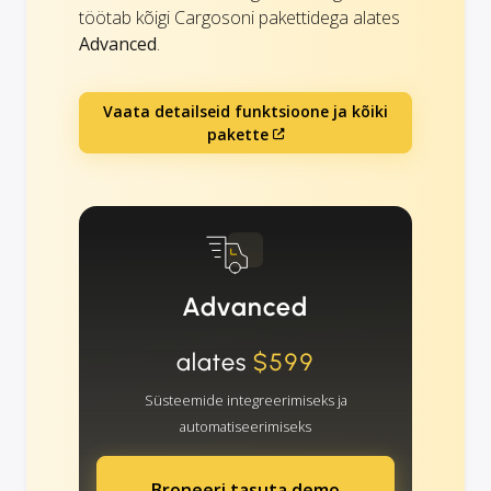
töötab kõigi Cargosoni pakettidega alates
Advanced
.
Vaata detailseid funktsioone ja kõiki
pakette
Advanced
alates
$599
Süsteemide integreerimiseks ja
automatiseerimiseks
Broneeri tasuta demo