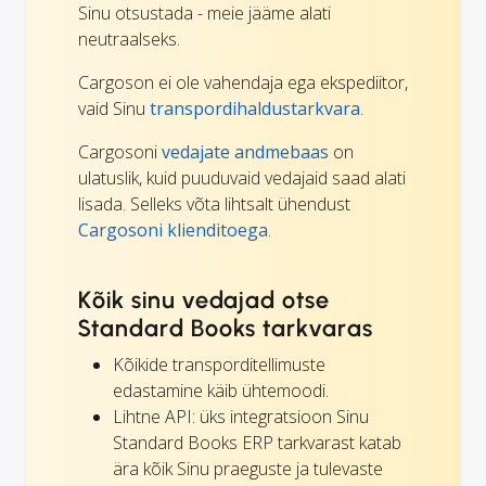
Sinu otsustada - meie jääme alati
neutraalseks.
Cargoson ei ole vahendaja ega ekspediitor,
vaid Sinu
transpordihaldustarkvara
.
Cargosoni
vedajate andmebaas
on
ulatuslik, kuid puuduvaid vedajaid saad alati
lisada. Selleks võta lihtsalt ühendust
Cargosoni klienditoega
.
Kõik sinu vedajad otse
Standard Books tarkvaras
Kõikide transporditellimuste
edastamine käib ühtemoodi.
Lihtne API: üks integratsioon Sinu
Standard Books ERP tarkvarast katab
ära kõik Sinu praeguste ja tulevaste