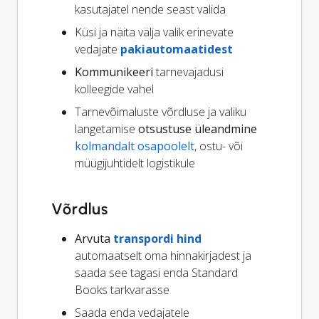
kasutajatel nende seast valida
Küsi ja näita välja valik erinevate
vedajate
pakiautomaatidest
Kommunikeeri
tarnevajadusi
kolleegide vahel
Tarnevõimaluste võrdluse ja valiku
langetamise
otsustuse üleandmine
kolmandalt osapoolelt
, ostu- või
müügijuhtidelt logistikule
Võrdlus
Arvuta
transpordi hind
automaatselt oma hinnakirjadest ja
saada see tagasi enda Standard
Books tarkvarasse
Saada enda vedajatele