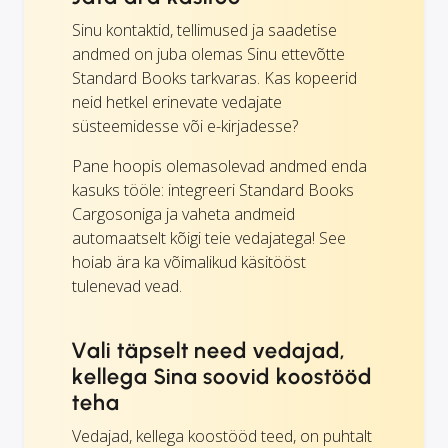
Sinu kontaktid, tellimused ja saadetise
andmed on juba olemas Sinu ettevõtte
Standard Books tarkvaras. Kas kopeerid
neid hetkel erinevate vedajate
süsteemidesse või e-kirjadesse?
Pane hoopis olemasolevad andmed enda
kasuks tööle: integreeri Standard Books
Cargosoniga ja vaheta andmeid
automaatselt kõigi teie vedajatega! See
hoiab ära ka võimalikud käsitööst
tulenevad vead.
Vali täpselt need vedajad,
kellega Sina soovid koostööd
teha
Vedajad, kellega koostööd teed, on puhtalt