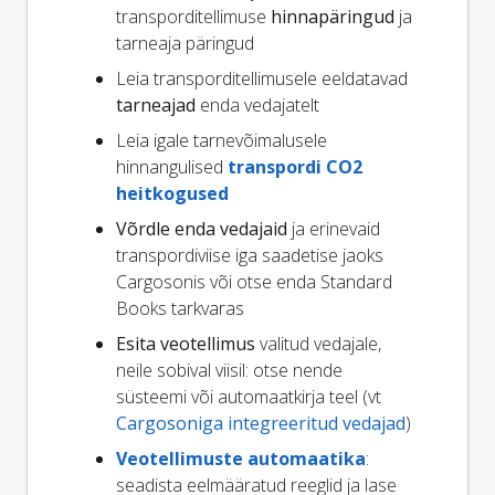
transporditellimuse
hinnapäringud
ja
tarneaja päringud
Leia transporditellimusele eeldatavad
tarneajad
enda vedajatelt
Leia igale tarnevõimalusele
hinnangulised
transpordi CO2
heitkogused
Võrdle enda vedajaid
ja erinevaid
transpordiviise iga saadetise jaoks
Cargosonis või otse enda Standard
Books tarkvaras
Esita veotellimus
valitud vedajale,
neile sobival viisil: otse nende
süsteemi või automaatkirja teel (vt
Cargosoniga integreeritud vedajad
)
Veotellimuste automaatika
:
seadista eelmääratud reeglid ja lase