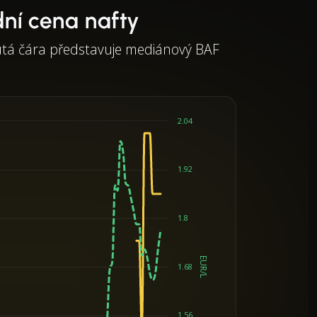
ní cena nafty
utá čára představuje mediánový BAF
2.04
1.92
1.8
EUR/L
1.68
1.56