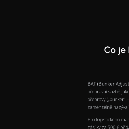
End of interactive chart.
Line chart with 2 lines.
Co je
BAF (Bunker Adjust
přepravní sazbě jak
přepravy („bunker" = 
zaměnitelně nazývají 
Pro logistického ma
zásilky za 500 € př