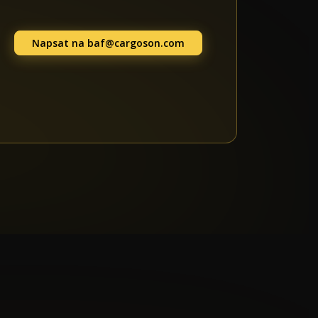
Napsat na
baf@cargoson.com