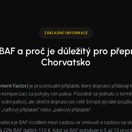
ZÁKLADNÍ INFORMACE
 BAF a proč je důležitý pro přep
Chorvatsko
ment Factor)
je procentuální příplatek, který dopravci přidávají 
o kompenzaci za pohyby cen paliva. Původně se jednalo o termí
lodní palivo), ale silniční dopravci po celé Evropě jej také používaj
„naftový příplatek" nebo „palivový příplatek".
nažera je BAF rozdílem mezi sazbou ve smlouvě a sazbou na sk
idá 22% BAF dalších 110 €. Když se BAF pohybuje o 5 až 10 proc