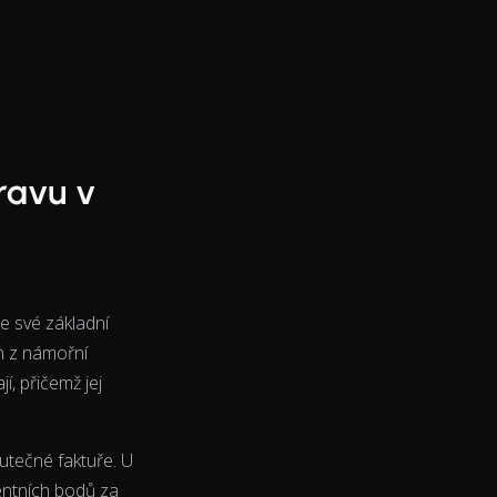
ravu v
ke své základní
n z námořní
í, přičemž jej
utečné faktuře. U
entních bodů za