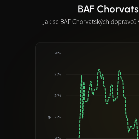
BAF Chorvats
Jak se BAF Chorvatských dopravců 
28%
26%
24%
22%
%
Chart
20%