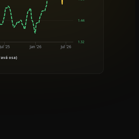
1.44
1.32
Jul '25
Jan '26
Jul '26
ravá osa)