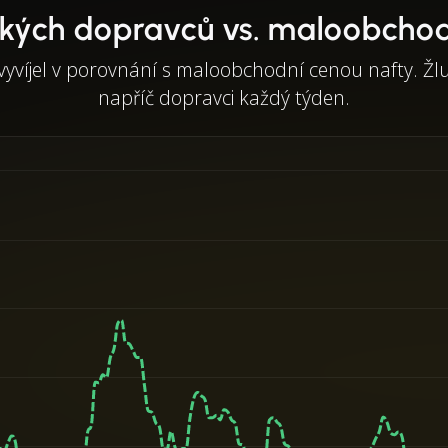
kých dopravců vs. maloobchod
vyvíjel v porovnání s maloobchodní cenou nafty. Žl
napříč dopravci každý týden.