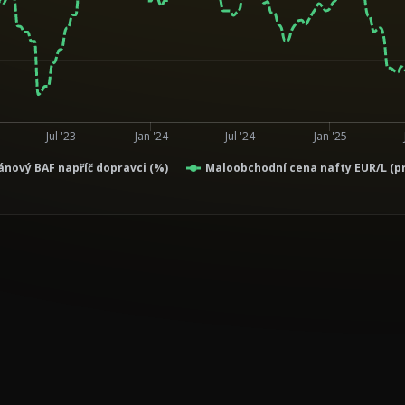
Jul '23
Jan '24
Jul '24
Jan '25
nový BAF napříč dopravci (%)
Maloobchodní cena nafty EUR/L (p