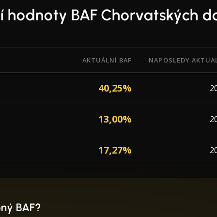
ní hodnoty BAF Chorvatských d
AKTUÁLNÍ BAF
NAPOSLEDY AKTUA
Adjustment Factor) od 3 dopravců působících v Chorvatsko
40,25%
2
13,00%
2
17,27%
2
bný BAF?