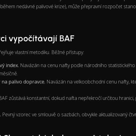
o během nedávné palivové krize), může přepravní rozpočet stano
ci vypočítávají BAF
jňuje vlastní metodiku. Běžné přístupy:
vý index.
Navázán na cenu nafty podle národního statistického
měsíčně.
 na palivo dopravce.
Navázán na velkoobchodní cenu nafty, k
AF zůstává konstantní, dokud nafta nepřekročí určitou hranici,
.
Pevný vzorec ve smlouvě o sazbách, obvykle aktualizovaný čtvr