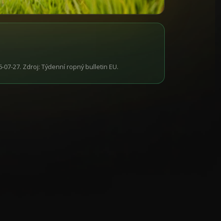
07-27. Zdroj: Týdenní ropný bulletin EU.