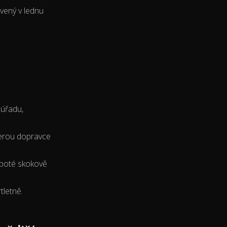
vený v lednu
 úřadu,
terou dopravce
 poté skokově
tletně.