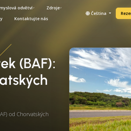
myslová odvětví
Zdroje
Čeština
Reze
ny
Kontaktujte nás
tek (BAF):
atských
BAF) od Chorvatských