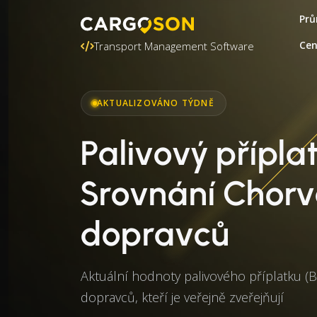
Prů
Ce
Transport Management Software
AKTUALIZOVÁNO TÝDNĚ
Palivový přípla
Srovnání Chorv
dopravců
Aktuální hodnoty palivového příplatku (
dopravců, kteří je veřejně zveřejňují