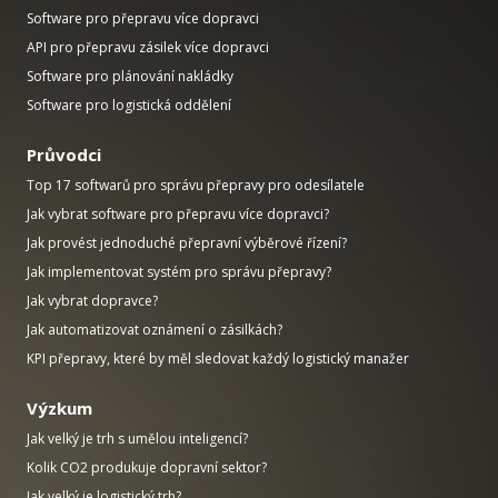
Software pro přepravu více dopravci
API pro přepravu zásilek více dopravci
Software pro plánování nakládky
Software pro logistická oddělení
Průvodci
Top 17 softwarů pro správu přepravy pro odesílatele
Jak vybrat software pro přepravu více dopravci?
Jak provést jednoduché přepravní výběrové řízení?
Jak implementovat systém pro správu přepravy?
Jak vybrat dopravce?
Jak automatizovat oznámení o zásilkách?
KPI přepravy, které by měl sledovat každý logistický manažer
Výzkum
Jak velký je trh s umělou inteligencí?
Kolik CO2 produkuje dopravní sektor?
Jak velký je logistický trh?