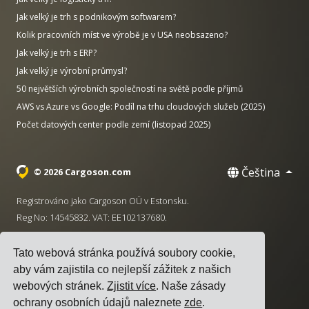
Jak velký je trh s podnikovým softwarem?
Kolik pracovních míst ve výrobě je v USA neobsazeno?
Jak velký je trh s ERP?
Jak velký je výrobní průmysl?
50 největších výrobních společností na světě podle příjmů
AWS vs Azure vs Google: Podíl na trhu cloudových služeb (2025)
Počet datových center podle zemí (listopad 2025)
Čeština
© 2026 Cargoson.com
Registrováno jako Cargoson OÜ v Estonsku.
Reg No: 14545832. VAT: EE102137680.
Sídlo: Pärnu mnt. 141, 11314 Tallinn, Estonsko
Tato webová stránka používá soubory cookie,
·
+372 5555 0028
hello@cargoson.com
aby vám zajistila co nejlepší zážitek z našich
webových stránek.
Zjistit více
. Naše zásady
Smluvní podmínky
|
Zásady ochrany osobních údajů
|
ochrany osobních údajů naleznete
zde
.