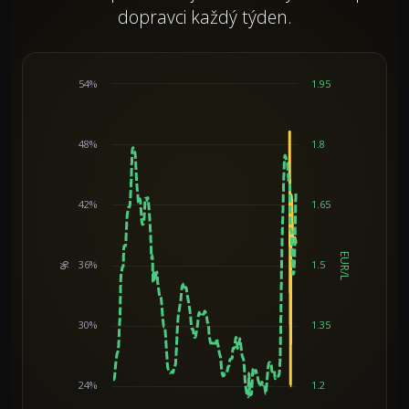
dopravci každý týden.
54%
1.95
48%
1.8
42%
1.65
EUR/L
36%
1.5
%
Chart
30%
1.35
24%
1.2