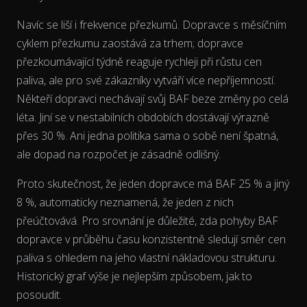
Navíc se liší i frekvence přezkumů. Dopravce s měsíčním
cyklem přezkumu zaostává za trhem; dopravce
přezkoumávající týdně reaguje rychleji při růstu cen
The chart has 2 Y axes displaying % and EUR/L.
paliva, ale pro své zákazníky vytváří více nepříjemností.
Někteří dopravci nechávají svůj BAF beze změny po celá
léta. Jiní se v nestabilních obdobích dostávají výrazně
přes 30 %. Ani jedna politika sama o sobě není špatná,
ale dopad na rozpočet je zásadně odlišný.
Proto skutečnost, že jeden dopravce má BAF 25 % a jiný
8 %, automaticky neznamená, že jeden z nich
přeúčtovává. Pro srovnání je důležité, zda pohyby BAF
dopravce
v průběhu času
konzistentně sledují směr cen
paliva s ohledem na jeho vlastní nákladovou strukturu.
Historický graf výše je nejlepším způsobem, jak to
posoudit.