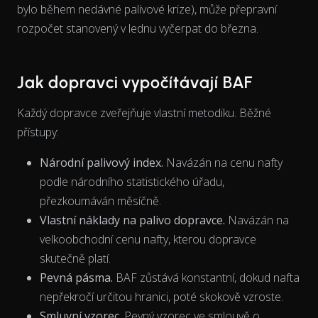
View as data table, Chart
bylo během nedávné palivové krize), může přepravní
rozpočet stanovený v lednu vyčerpat do března.
Jak dopravci vypočítávají BAF
Každý dopravce zveřejňuje vlastní metodiku. Běžné
přístupy:
Národní palivový index.
Navázán na cenu nafty
podle národního statistického úřadu,
přezkoumáván měsíčně.
Vlastní náklady na palivo dopravce.
Navázán na
velkoobchodní cenu nafty, kterou dopravce
skutečně platí.
Pevná pásma.
BAF zůstává konstantní, dokud nafta
nepřekročí určitou hranici, poté skokově vzroste.
Smluvní vzorec.
Pevný vzorec ve smlouvě o