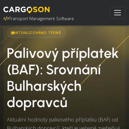
Transport Management Software
AKTUALIZOVÁNO TÝDNĚ
Palivový příplatek
(BAF): Srovnání
Bulharských
dopravců
Aktuální hodnoty palivového příplatku (BAF) od
Bulharských dopravců, kteří je veřejně zveřejňují