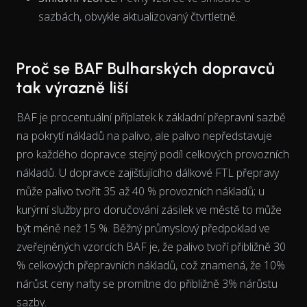
sazbách, obvykle aktualizovaný čtvrtletně.
The chart has 1 X axis displaying Time. Data ranges from 202
Proč se BAF Bulharských dopravců
tak výrazně liší
BAF je procentuální příplatek k základní přepravní sazbě
na pokrytí nákladů na palivo, ale palivo nepředstavuje
pro každého dopravce stejný
podíl
celkových provozních
nákladů. U dopravce zajišťujícího dálkové FTL přepravy
může palivo tvořit 35 až 40 % provozních nákladů; u
kurýrní služby pro doručování zásilek ve městě to může
být méně než 15 %. Běžný průmyslový předpoklad ve
zveřejněných vzorcích BAF je, že palivo tvoří přibližně 30
% celkových přepravních nákladů, což znamená, že 10%
nárůst ceny nafty se promítne do přibližně 3% nárůstu
sazby.