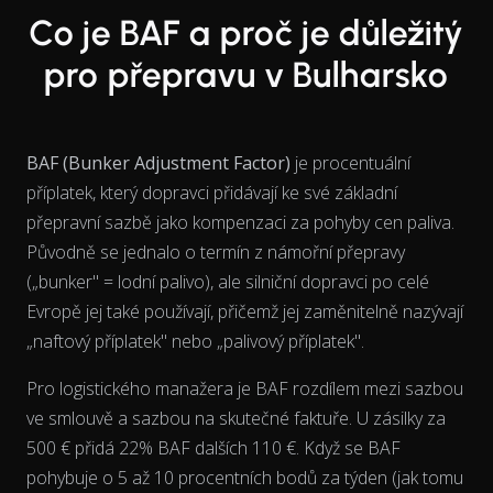
Co je BAF a proč je důležitý
pro přepravu v Bulharsko
BAF (Bunker Adjustment Factor)
je procentuální
příplatek, který dopravci přidávají ke své základní
přepravní sazbě jako kompenzaci za pohyby cen paliva.
Původně se jednalo o termín z námořní přepravy
(„bunker" = lodní palivo), ale silniční dopravci po celé
Evropě jej také používají, přičemž jej zaměnitelně nazývají
„naftový příplatek" nebo „palivový příplatek".
Pro logistického manažera je BAF rozdílem mezi sazbou
ve smlouvě a sazbou na skutečné faktuře. U zásilky za
500 € přidá 22% BAF dalších 110 €. Když se BAF
pohybuje o 5 až 10 procentních bodů za týden (jak tomu