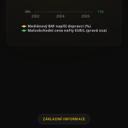
18%
1.05
2022
2024
2026
Mediánový BAF napříč dopravci (%)
Maloobchodní cena nafty EUR/L (pravá osa)
End of interactive chart.
Line chart with 2 lines.
ZÁKLADNÍ INFORMACE