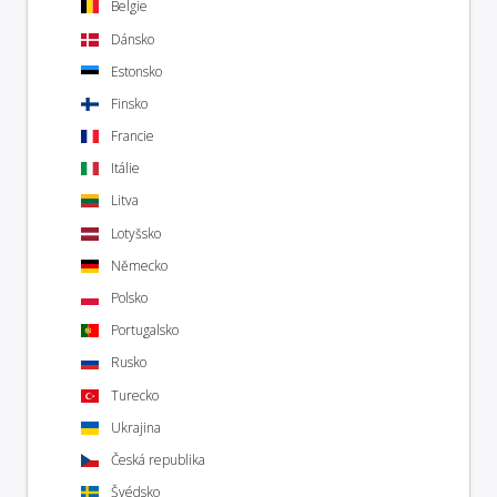
Belgie
Dánsko
Estonsko
Finsko
Francie
Itálie
Litva
Lotyšsko
Německo
Polsko
Portugalsko
Rusko
Turecko
Ukrajina
Česká republika
Švédsko