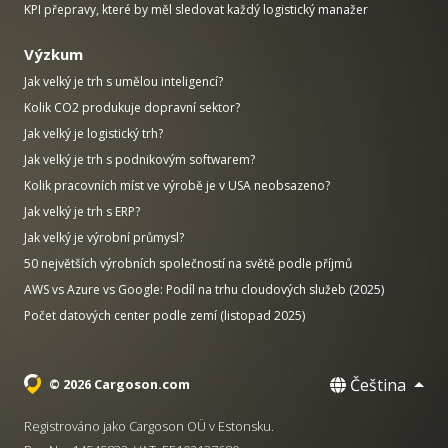
KPI přepravy, které by měl sledovat každý logistický manažer
Výzkum
Jak velký je trh s umělou inteligencí?
Kolik CO2 produkuje dopravní sektor?
Jak velký je logistický trh?
Jak velký je trh s podnikovým softwarem?
Kolik pracovních míst ve výrobě je v USA neobsazeno?
Jak velký je trh s ERP?
Jak velký je výrobní průmysl?
50 největších výrobních společností na světě podle příjmů
AWS vs Azure vs Google: Podíl na trhu cloudových služeb (2025)
Počet datových center podle zemí (listopad 2025)
Čeština
© 2026 Cargoson.com
Registrováno jako Cargoson OÜ v Estonsku.