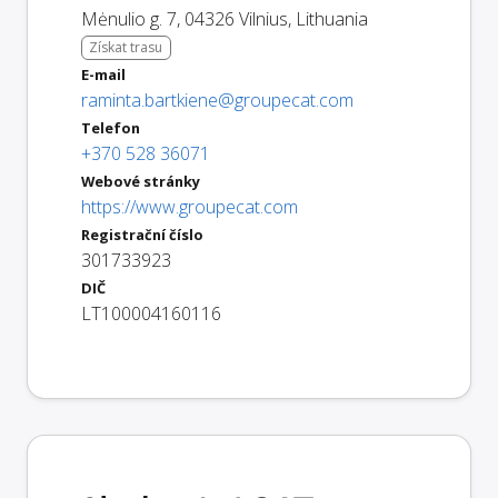
Mėnulio g. 7
,
04326
Vilnius
,
Lithuania
Získat trasu
E-mail
raminta.bartkiene@groupecat.com
Telefon
+370 528 36071
Webové stránky
https://www.groupecat.com
Registrační číslo
301733923
DIČ
LT100004160116