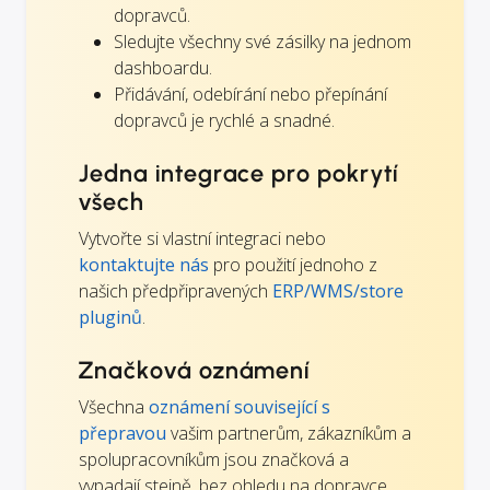
dopravců.
Sledujte všechny své zásilky na jednom
dashboardu.
Přidávání, odebírání nebo přepínání
dopravců je rychlé a snadné.
Jedna integrace pro pokrytí
všech
Vytvořte si vlastní integraci nebo
kontaktujte nás
pro použití jednoho z
našich předpřipravených
ERP/WMS/store
pluginů
.
Značková oznámení
Všechna
oznámení související s
přepravou
vašim partnerům, zákazníkům a
spolupracovníkům jsou značková a
vypadají stejně, bez ohledu na dopravce,