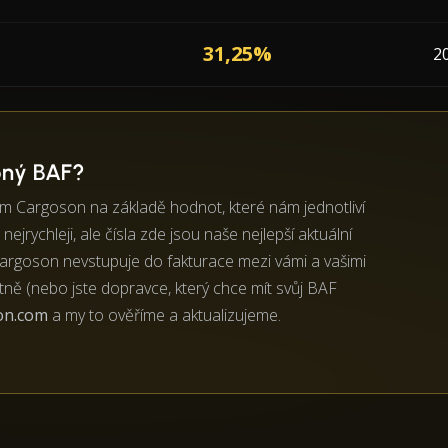
31,25%
2
bný BAF?
ým Cargoson na základě hodnot, které nám jednotliví
nejrychleji, ale čísla zde jsou naše nejlepší aktuální
 Cargoson nevstupuje do fakturace mezi vámi a vašimi
ně (nebo jste dopravce, který chce mít svůj BAF
on.com
a my to ověříme a aktualizujeme.