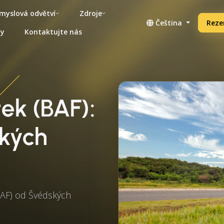
myslová odvětví
Zdroje
Čeština
Reze
ny
Kontaktujte nás
tek (BAF):
ských
BAF) od Švédských