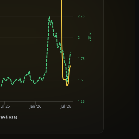
2.25
EUR/L
2
1.75
1.5
1.25
Jul '25
Jan '26
Jul '26
ravá osa)