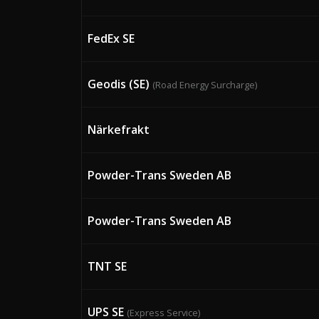
FedEx SE
Geodis (SE)
(Road Energy Surcharge)
Närkefrakt
Powder-Trans Sweden AB
Powder-Trans Sweden AB
TNT SE
UPS SE
(Express Service)