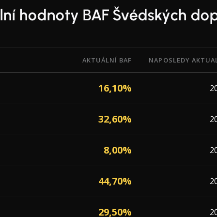
lní hodnoty BAF Švédských do
AKTUÁLNÍ BAF
NAPOSLEDY AKTUA
Adjustment Factor) od 13 dopravců působících v Švédsko s 
16,10%
2
32,60%
2
8,00%
2
44,70%
2
29,50%
2