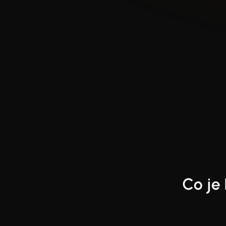
End of interactive chart.
Line chart with 2 lines.
Co je