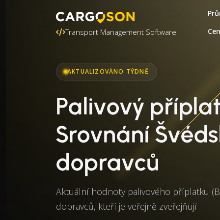
Prů
Ce
Transport Management Software
AKTUALIZOVÁNO TÝDNĚ
Palivový přípla
Srovnání Švéd
dopravců
Aktuální hodnoty palivového příplatku (
dopravců, kteří je veřejně zveřejňují