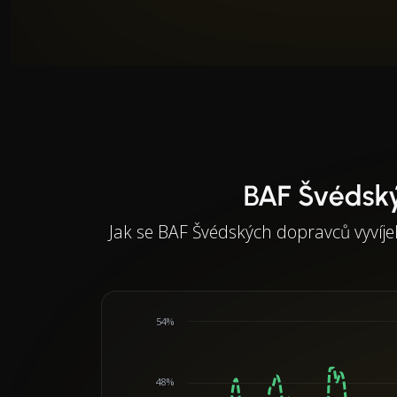
BAF Švédsk
Jak se BAF Švédských dopravců vyvíj
54%
48%