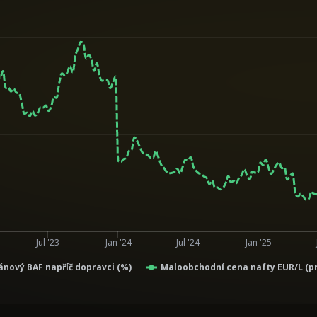
Jul '23
Jan '24
Jul '24
Jan '25
nový BAF napříč dopravci (%)
Maloobchodní cena nafty EUR/L (p