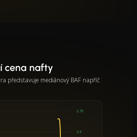
 cena nafty
ára představuje mediánový BAF napříč
2.75
2.5