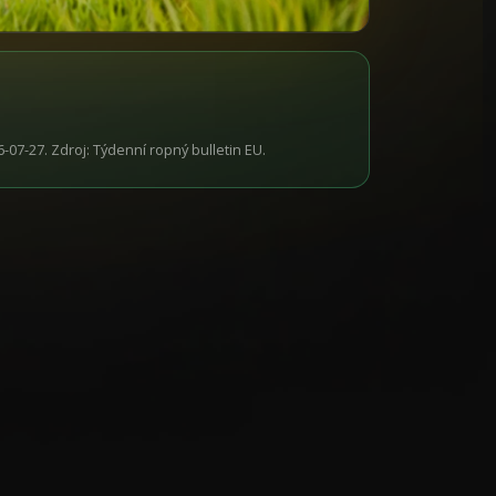
07-27. Zdroj: Týdenní ropný bulletin EU.