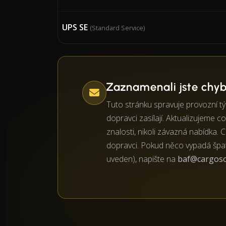
UPS SE
(Standard Service)
Zaznamenali jste chy
Tuto stránku spravuje provozní t
dopravci zasílají. Aktualizujeme co 
znalosti, nikoli závazná nabídka.
dopravci. Pokud něco vypadá špat
uveden), napište na
baf@cargos