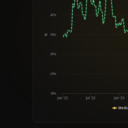
42%
36%
%
Chart
30%
24%
18%
Jan '22
Jul '22
Jan '23
Mediá