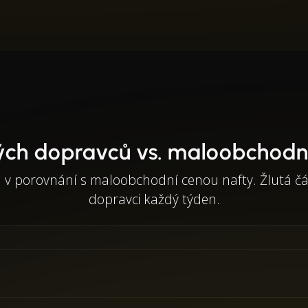
ých dopravců vs. maloobchodní
el v porovnání s maloobchodní cenou nafty. Žlutá č
dopravci každý týden.