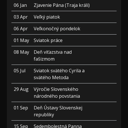
06 Jan
Zjavenie Pána (Traja králi)
03 Apr
Veľký piatok
06 Apr
Veľkonočný pondelok
01 May
Sviatok práce
08 May
Deň víťazstva nad
fašizmom
05 Jul
Sviatok svätého Cyrila a
svätého Metoda
29 Aug
Výročie Slovenského
národného povstania
01 Sep
Deň Ústavy Slovenskej
republiky
15 Sep
Sedembolestná Panna