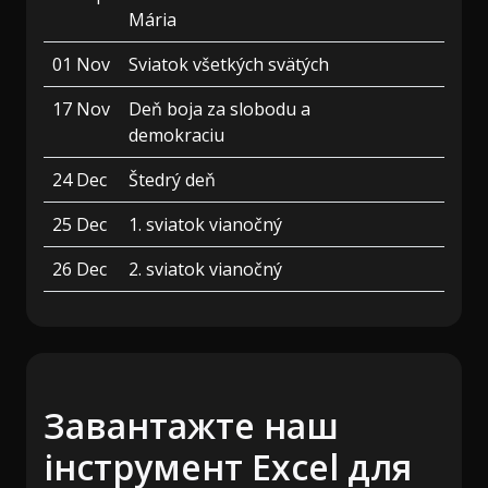
Mária
01 Nov
Sviatok všetkých svätých
17 Nov
Deň boja za slobodu a
demokraciu
24 Dec
Štedrý deň
25 Dec
1. sviatok vianočný
26 Dec
2. sviatok vianočný
Завантажте наш
інструмент Excel для