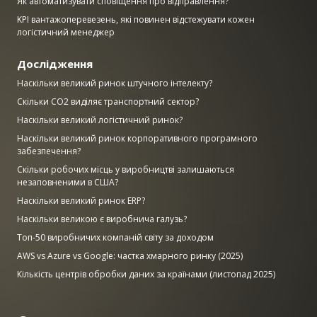
Як автоматизувати сповіщення про відправлення?
KPI вантажоперевезень, які повинен відстежувати кожен
логістичний менеджер
Дослідження
Наскільки великий ринок штучного інтелекту?
Скільки CO2 виділяє транспортний сектор?
Наскільки великий логістичний ринок?
Наскільки великий ринок корпоративного програмного
забезпечення?
Скільки робочих місць у виробництві залишаються
незаповненими в США?
Наскільки великий ринок ERP?
Наскільки великою є виробнича галузь?
Топ-50 виробничих компаній світу за доходом
AWS vs Azure vs Google: частка хмарного ринку (2025)
Кількість центрів обробки даних за країнами (листопад 2025)