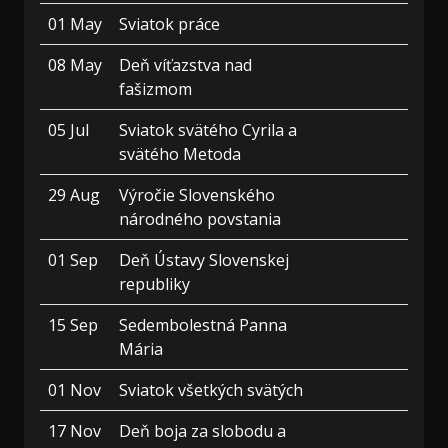
01 May
Sviatok práce
08 May
Deň víťazstva nad
fašizmom
05 Jul
Sviatok svätého Cyrila a
svätého Metoda
29 Aug
Výročie Slovenského
národného povstania
01 Sep
Deň Ústavy Slovenskej
republiky
15 Sep
Sedembolestná Panna
Mária
01 Nov
Sviatok všetkých svätých
17 Nov
Deň boja za slobodu a