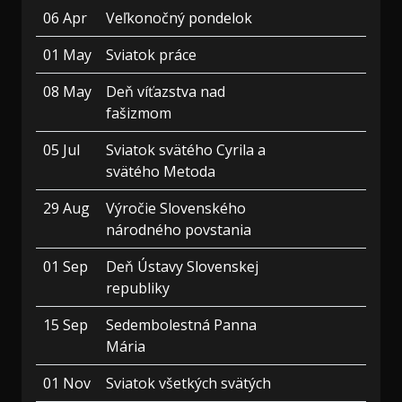
06 Apr
Veľkonočný pondelok
01 May
Sviatok práce
08 May
Deň víťazstva nad
fašizmom
05 Jul
Sviatok svätého Cyrila a
svätého Metoda
29 Aug
Výročie Slovenského
národného povstania
01 Sep
Deň Ústavy Slovenskej
republiky
15 Sep
Sedembolestná Panna
Mária
01 Nov
Sviatok všetkých svätých