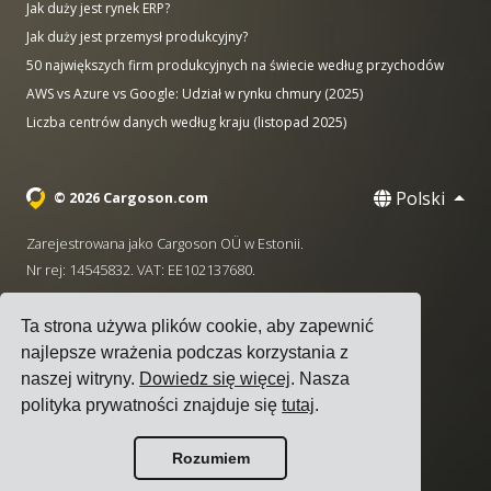
Jak duży jest rynek ERP?
Jak duży jest przemysł produkcyjny?
50 największych firm produkcyjnych na świecie według przychodów
AWS vs Azure vs Google: Udział w rynku chmury (2025)
Liczba centrów danych według kraju (listopad 2025)
Polski
© 2026 Cargoson.com
Zarejestrowana jako Cargoson OÜ w Estonii.
Nr rej: 14545832. VAT: EE102137680.
Siedziba: Pärnu mnt. 141, 11314 Tallinn, Estonia
Ta strona używa plików cookie, aby zapewnić
·
+372 5555 0028
hello@cargoson.com
najlepsze wrażenia podczas korzystania z
naszej witryny.
Dowiedz się więcej
. Nasza
Warunki korzystania z usługi
|
Polityka Prywatności
|
polityka prywatności znajduje się
tutaj
.
Polityka plików cookie
Rozumiem