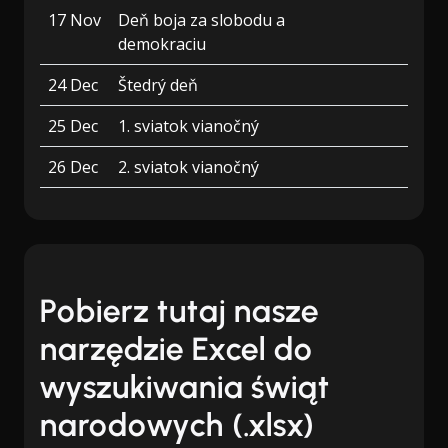
17 Nov
Deň boja za slobodu a
demokraciu
24 Dec
Štedrý deň
25 Dec
1. sviatok vianočný
26 Dec
2. sviatok vianočný
Pobierz tutaj nasze
narzędzie Excel do
wyszukiwania świąt
narodowych (.xlsx)