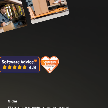
Gidai
17 geriausių transporto valdymo programinių