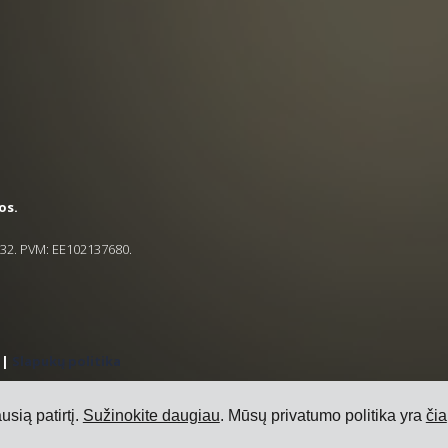
os.
5832. PVM: EE102137680.
|
Slapukų politika
sią patirtį.
Sužinokite daugiau
. Mūsų privatumo politika yra
čia