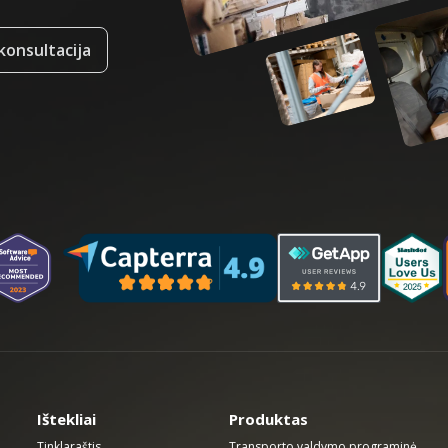
onsultacija
Ištekliai
Produktas
Tinklaraštis
Transporto valdymo programinė