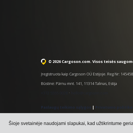
© 2026 Cargoson.com
. Visos teisės saugom
Įregistruota kaip Cargoson OÜ Estijoje. Reg Nr: 1454
Būstinė: Pärnu mnt. 141, 11314 Talinas, Estija
·
+372 5555 0028
hello@cargoson.com
Paslaugų teikimo sąlygos
|
Privatumo politika
Šioje svetainėje naudojami slapukai, kad užtikrintume geriau