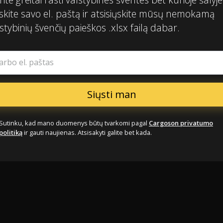
skite savo el. paštą ir atsisiųskite mūsų nemokamą
stybinių švenčių paieškos .xlsx failą dabar.
arbo el. paštas
Sutinku, kad mano duomenys būtų tvarkomi pagal
Cargoson privatumo
politiką
ir gauti naujienas. Atsisakyti galite bet kada.