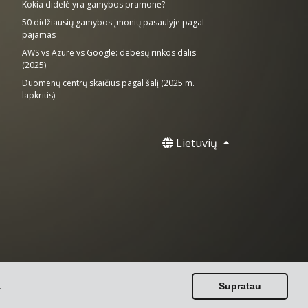
Kokia didelė yra gamybos pramonė?
50 didžiausių gamybos įmonių pasaulyje pagal
pajamas
AWS vs Azure vs Google: debesų rinkos dalis
(2025)
Duomenų centrų skaičius pagal šalį (2025 m.
lapkritis)
Lietuvių
.
Supratau