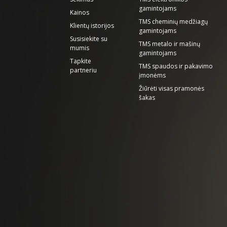
gamintojams
Kainos
TMS cheminių medžiagų
Klientų istorijos
gamintojams
Susisiekite su
TMS metalo ir mašinų
mumis
gamintojams
Tapkite
TMS spaudos ir pakavimo
partneriu
įmonėms
Žiūrėti visas pramonės
šakas