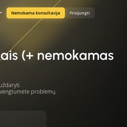
Nemokama konsultacija
Prisijungti
etais (+ nemokamas
uždaryti.
 išvengtumėte problemų.