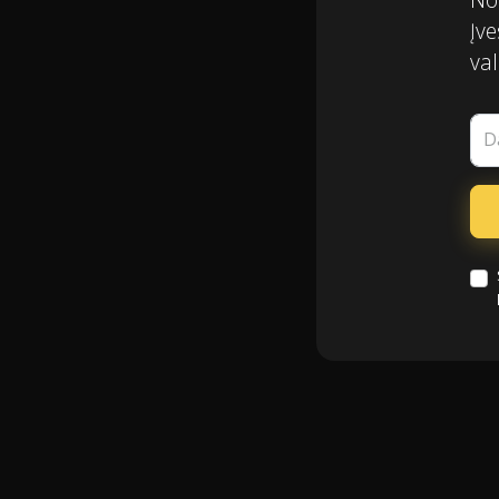
Įve
val
D