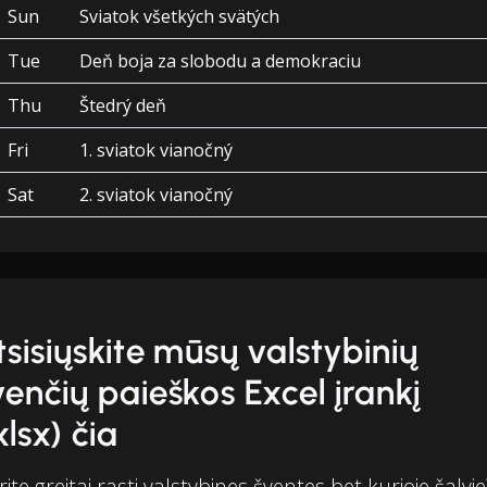
Sun
Sviatok všetkých svätých
Tue
Deň boja za slobodu a demokraciu
Thu
Štedrý deň
Fri
1. sviatok vianočný
Sat
2. sviatok vianočný
tsisiųskite mūsų valstybinių
venčių paieškos Excel įrankį
xlsx) čia
ite greitai rasti valstybines šventes bet kurioje šalyje