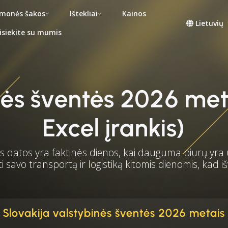
monės šakos
Ištekliai
Kainos
Lietuvių
isiekite su mumis
inės šventės 2026 m
Excel įrankis)
datos yra faktinės dienos, kai dauguma biurų yra 
 savo transportą ir logistiką kitomis dienomis, kad
Slovakija valstybinės šventės 2026 metais