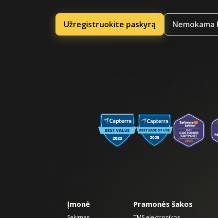
Užregistruokite paskyrą
Nemokama k
Įmonė
Pramonės šakos
Sekimas
TMS elektronikos