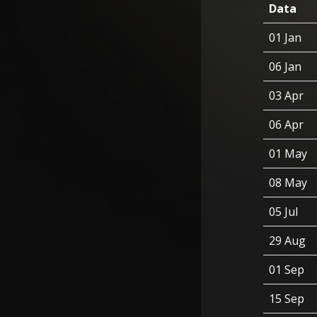
Data
01 Jan
06 Jan
03 Apr
06 Apr
01 May
08 May
05 Jul
29 Aug
01 Sep
15 Sep