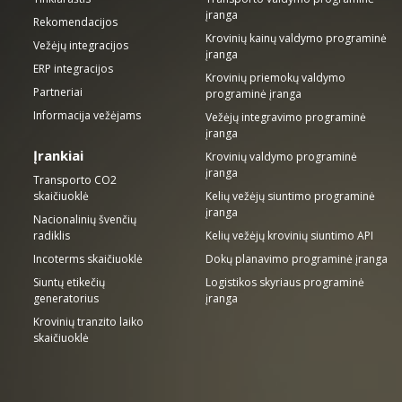
įranga
Rekomendacijos
Krovinių kainų valdymo programinė
Vežėjų integracijos
įranga
ERP integracijos
Krovinių priemokų valdymo
Partneriai
programinė įranga
Informacija vežėjams
Vežėjų integravimo programinė
įranga
Įrankiai
Krovinių valdymo programinė
įranga
Transporto CO2
skaičiuoklė
Kelių vežėjų siuntimo programinė
įranga
Nacionalinių švenčių
radiklis
Kelių vežėjų krovinių siuntimo API
Incoterms skaičiuoklė
Dokų planavimo programinė įranga
Siuntų etikečių
Logistikos skyriaus programinė
generatorius
įranga
Krovinių tranzito laiko
skaičiuoklė