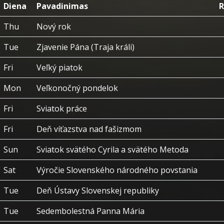
Diena
Pavadinimas
R
Thu
Nový rok
Tue
Zjavenie Pána (Traja králi)
Fri
Veľký piatok
Mon
Veľkonočný pondelok
Fri
Sviatok práce
Fri
Deň víťazstva nad fašizmom
Sun
Sviatok svätého Cyrila a svätého Metoda
Sat
Výročie Slovenského národného povstania
Tue
Deň Ústavy Slovenskej republiky
Tue
Sedembolestná Panna Mária