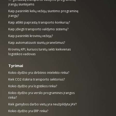
įrangų siuntėjams
Kaip pasirinkti kelių vežėjų siuntimo programinę
įrangą?
Kaip atlikti paprastą transporto konkursą?
Kaip įdiegti transporto valdymo sistemą?
Kaip pasirinkti krovinių vežėją?
Kaip automatizuoti siuntų pranešimus?
Krovinių KPI, kuriuos turėtų sekti kiekvienas
logistikos vadovas
Tyrimai
Kokio dydžio yra dirbtinio intelekto rinka?
Kiek CO2 išskiria transporto sektorius?
Kokio dydžio yra logistikos rinka?
Kokio dydžio yra verslo programinės įrangos
rinka?
Kiek gamybos darbo vietų yra neužpildyta JAV?
Kokio dydžio yra ERP rinka?