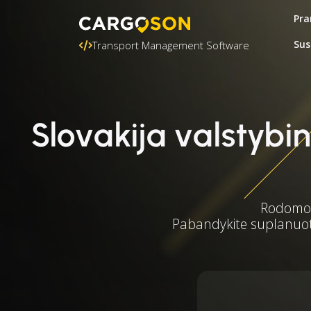
Pra
Sus
Transport Management Software
Slovakija valstyb
Rodomos 
Pabandykite suplanuoti