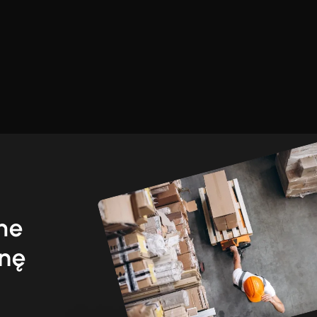
ime
enę