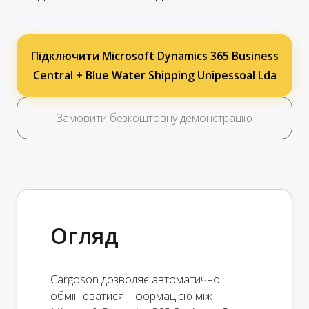
Підключити Microsoft Dynamics 365 Business
Central + Blue Water Shipping Unipessoal Lda
Замовити безкоштовну демонстрацію
Огляд
Cargoson дозволяє автоматично
обмінюватися інформацією між