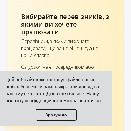
Вибирайте перевізників, з
якими ви хочете
працювати
Перевізники, з якими ви хочете
працювати, - це ваше рішення, а не
наша справа.
Cargoson не є посередником або
експедитором, а вашим
програмним
Цей веб-сайт використовує файли cookie,
забезпеченням для управління
щоб забезпечити вам найкращий досвід на
транспортом
.
нашому веб-сайті.
Дізнатися більше
. Нашу
Наша
база даних перевізників
є
політику конфіденційності можна знайти
тут
.
обширною, але ви можете додати
Переглянути всі інтеграції
відсутніх перевізників, просто
Зрозуміло
зв'язавшись з
підтримкою Cargoson.
Переглянути всіх перевізників