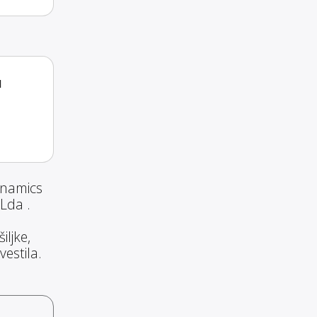
a
ynamics
Lda .
ljke,
estila.