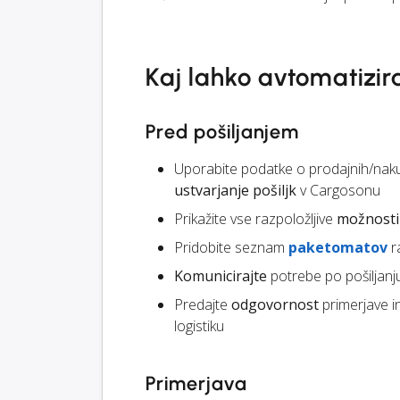
Kaj lahko avtomatizir
Pred pošiljanjem
Uporabite podatke o prodajnih/nak
ustvarjanje pošiljk
v Cargosonu
Prikažite vse razpoložljive
možnosti 
Pridobite seznam
paketomatov
r
Komunicirajte
potrebe po pošiljanj
Predajte
odgovornost
primerjave i
logistiku
Primerjava