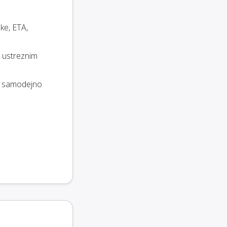
ke, ETA,
e ustreznim
er samodejno