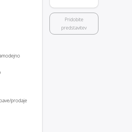
Pridobite
predstavitev
 samodejno
o
abave/prodaje