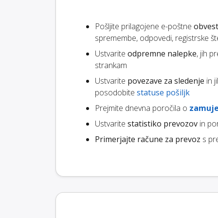
Pošljite prilagojene e-poštne
obvest
spremembe, odpovedi, registrske štev
Ustvarite
odpremne nalepke
, jih 
strankam
Ustvarite
povezave za sledenje
in 
posodobite
statuse pošiljk
Prejmite dnevna poročila o
zamuje
Ustvarite
statistiko prevozov
in po
Primerjajte račune za prevoz
s pr