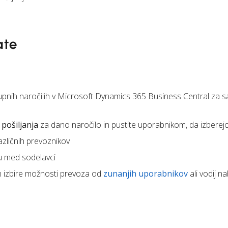
ate
upnih naročilih v Microsoft Dynamics 365 Business Central za
pošiljanja
za dano naročilo in pustite uporabnikom, da izberej
azličnih prevoznikov
u med sodelavci
n izbire možnosti prevoza od
zunanjih uporabnikov
ali vodij n