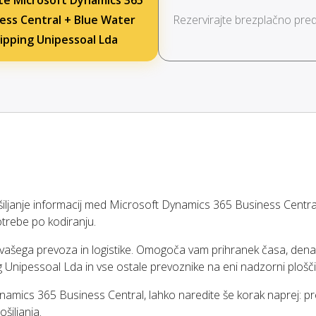
te Microsoft Dynamics 365
ess Central + Blue Water
Rezervirajte brezplačno pred
ipping Unipessoal Lda
anje informacij med Microsoft Dynamics 365 Business Central
trebe po kodiranju.
i vašega prevoza in logistike. Omogoča vam prihranek časa, dena
 Unipessoal Lda in vse ostale prevoznike na eni nadzorni plošči
namics 365 Business Central, lahko naredite še korak naprej: pr
šiljanja.