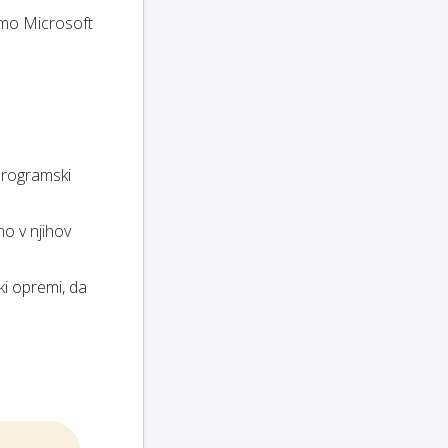
emo Microsoft
programski
o v njihov
ki opremi, da