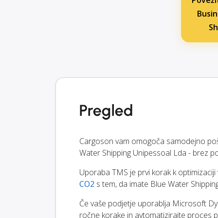
Poveži
Busin
Sh
Pregled
Cargoson vam omogoča samodejno pošilj
Water Shipping Unipessoal Lda - brez po
Uporaba TMS je prvi korak k optimizacij
CO2
s tem, da imate Blue Water Shipping
Če vaše podjetje uporablja Microsoft Dy
ročne korake in avtomatizirajte proces po