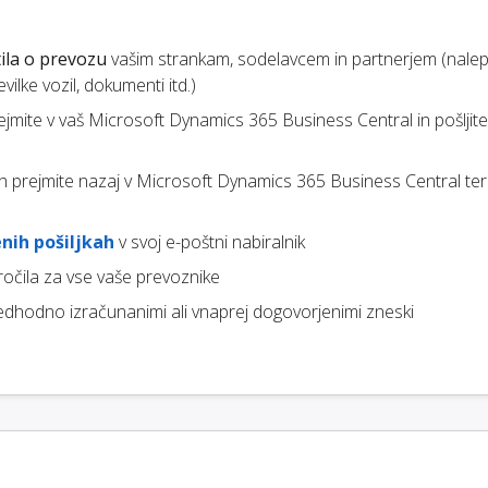
ila o prevozu
vašim strankam, sodelavcem in partnerjem (nalep
ilke vozil, dokumenti itd.)
prejmite v vaš Microsoft Dynamics 365 Business Central in pošljit
jih prejmite nazaj v Microsoft Dynamics 365 Business Central t
nih pošiljkah
v svoj e-poštni nabiralnik
ročila za vse vaše prevoznike
edhodno izračunanimi ali vnaprej dogovorjenimi zneski