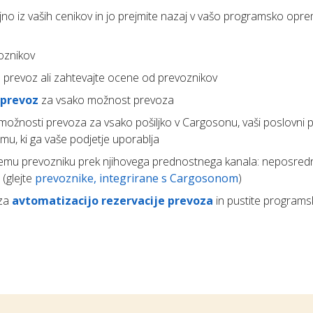
o iz vaših cenikov in jo prejmite nazaj v vašo programsko opr
oznikov
 prevoz ali zahtevajte ocene od prevoznikov
 prevoz
za vsako možnost prevoza
 možnosti prevoza za vsako pošiljko v Cargosonu, vaši poslovni 
mu, ki ga vaše podjetje uporablja
emu prevozniku prek njihovega prednostnega kanala: neposredn
 (glejte
prevoznike, integrirane s Cargosonom
)
 za
avtomatizacijo rezervacije prevoza
in pustite programs