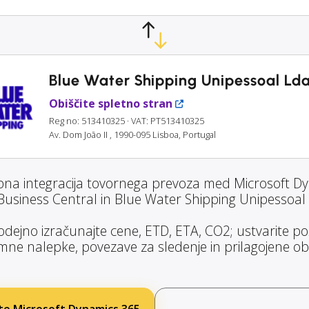
Blue Water Shipping Unipessoal Ld
Obiščite spletno stran
Reg no: 513410325
· VAT: PT513410325
Av. Dom João II , 1990-095 Lisboa, Portugal
bna integracija tovornega prevoza med Microsoft D
Business Central in Blue Water Shipping Unipessoal 
dejno izračunajte cene, ETD, ETA, CO2; ustvarite poši
ne nalepke, povezave za sledenje in prilagojene obv