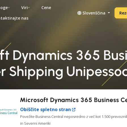
noge
Viri
Cene
Slovenščina
Rez
taktirajte nas
oft Dynamics 365 Busi
r Shipping Unipessoa
Microsoft Dynamics 365 Business C
Obiščite spletno stran
Povežite Business Central neposredno z več kot 1.500 prevoznik
in Severni Ameriki