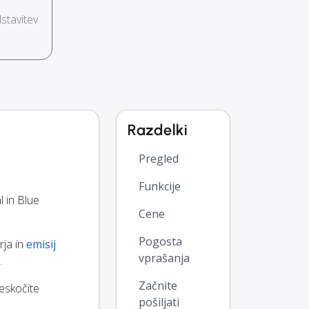
stavitev
Razdelki
Pregled
Funkcije
 in Blue
Cene
Pogosta
rja in
emisij
vprašanja
.
Začnite
eskočite
pošiljati