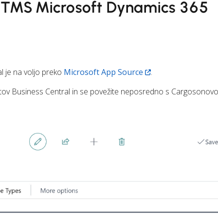
je TMS Microsoft Dynamics 365
al je na voljo preko
Microsoft App Source
.
ntov Business Central in se povežite neposredno s Cargosonov