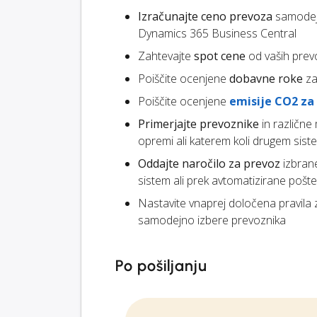
Izračunajte ceno prevoza
samodejn
Dynamics 365 Business Central
Zahtevajte
spot cene
od vaših prev
Poiščite ocenjene
dobavne roke
za
Poiščite ocenjene
emisije CO2 za
Primerjajte prevoznike
in različne
opremi ali katerem koli drugem siste
Oddajte naročilo za prevoz
izbran
sistem ali prek avtomatizirane pošte
Nastavite vnaprej določena pravila
samodejno izbere prevoznika
Po pošiljanju