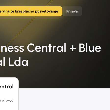
ervirajte brezplačno posvetovanje
Prijava
ness Central + Blue
l Lda
entral
i v Evropi