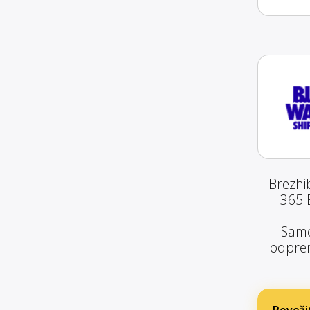
Brezhi
365 
Samo
odprem