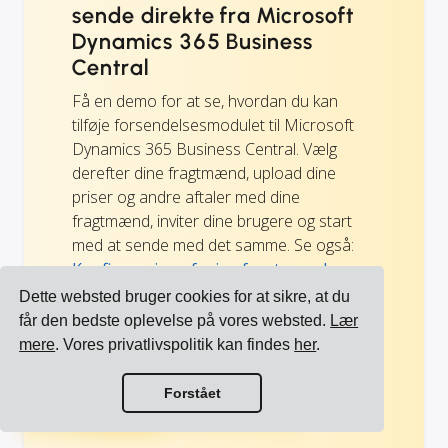
sende direkte fra Microsoft
Dynamics 365 Business
Central
Få en demo for at se, hvordan du kan
tilføje forsendelsesmodulet til Microsoft
Dynamics 365 Business Central. Vælg
derefter dine fragtmænd, upload dine
priser og andre aftaler med dine
fragtmænd, inviter dine brugere og start
med at sende med det samme. Se også:
Konfigurering af mine fragtmænd,
prislister og brugere i Cargoson
.
Dette websted bruger cookies for at sikre, at du
får den bedste oplevelse på vores websted.
Lær
mere
. Vores privatlivspolitik kan findes
her
.
Book en demo
Se alle integrationer
Forstået
Se alle fragtmænd