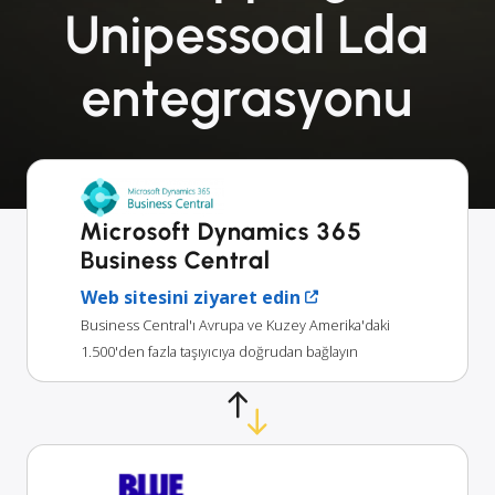
Unipessoal Lda
entegrasyonu
Microsoft Dynamics 365
Business Central
Web sitesini ziyaret edin
Business Central'ı Avrupa ve Kuzey Amerika'daki
1.500'den fazla taşıyıcıya doğrudan bağlayın