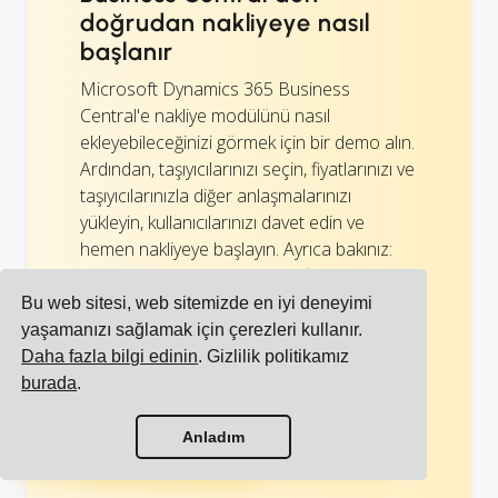
doğrudan nakliyeye nasıl
başlanır
Microsoft Dynamics 365 Business
Central'e nakliye modülünü nasıl
ekleyebileceğinizi görmek için bir demo alın.
Ardından, taşıyıcılarınızı seçin, fiyatlarınızı ve
taşıyıcılarınızla diğer anlaşmalarınızı
yükleyin, kullanıcılarınızı davet edin ve
hemen nakliyeye başlayın. Ayrıca bakınız:
Cargoson'da taşıyıcılarımı, fiyat
listelerimi ve kullanıcılarımı
Bu web sitesi, web sitemizde en iyi deneyimi
yapılandırma
.
yaşamanızı sağlamak için çerezleri kullanır.
Daha fazla bilgi edinin
. Gizlilik politikamız
burada
.
Bir demo planlayın
Tüm entegrasyonları görüntüle
Anladım
Tüm taşıyıcıları görüntüle