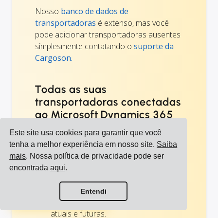
Nosso
banco de dados de
transportadoras
é extenso, mas você
pode adicionar transportadoras ausentes
simplesmente contatando o
suporte da
Cargoson.
Todas as suas
transportadoras conectadas
ao Microsoft Dynamics 365
Business Central
Este site usa cookies para garantir que você
Todas as suas reservas de transporte
tenha a melhor experiência em nosso site.
Saiba
podem ser feitas da mesma maneira.
mais
. Nossa política de privacidade pode ser
API simples: Uma integração do seu
encontrada
aqui
.
Microsoft Dynamics 365 Business
Ver todas as integrações
Central ERP cobrirá todas as suas
Entendi
integrações de transportadoras
Ver todas as transportadoras
atuais e futuras.