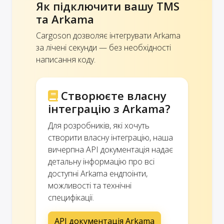
Як підключити вашу TMS
та Arkama
Cargoson дозволяє інтегрувати Arkama
за лічені секунди — без необхідності
написання коду.
Створюєте власну
інтеграцію з Arkama?
Для розробників, які хочуть
створити власну інтеграцію, наша
вичерпна API документація надає
детальну інформацію про всі
доступні Arkama ендпоінти,
можливості та технічні
специфікації.
API документація Arkama