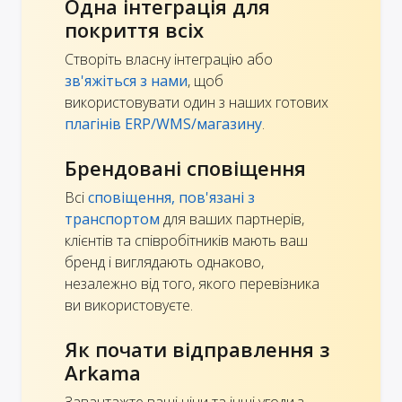
Одна інтеграція для
покриття всіх
Створіть власну інтеграцію або
зв'яжіться з нами
, щоб
використовувати один з наших готових
плагінів ERP/WMS/магазину
.
Брендовані сповіщення
Всі
сповіщення, пов'язані з
транспортом
для ваших партнерів,
клієнтів та співробітників мають ваш
бренд і виглядають однаково,
незалежно від того, якого перевізника
ви використовуєте.
Як почати відправлення з
Arkama
Завантажте ваші ціни та інші угоди з