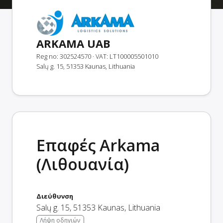
ARKAMA UAB
Reg no: 302524570
· VAT: LT100005501010
Salų g. 15, 51353 Kaunas, Lithuania
Επαφές Arkama
(Λιθουανία)
Διεύθυνση
Salų g. 15
,
51353
Kaunas
,
Lithuania
Λήψη οδηγιών