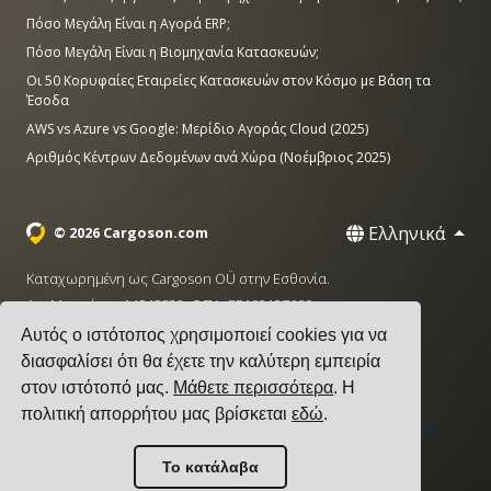
Πόσο Μεγάλη Είναι η Αγορά ERP;
Πόσο Μεγάλη Είναι η Βιομηχανία Κατασκευών;
Οι 50 Κορυφαίες Εταιρείες Κατασκευών στον Κόσμο με Βάση τα
Έσοδα
AWS vs Azure vs Google: Μερίδιο Αγοράς Cloud (2025)
Αριθμός Κέντρων Δεδομένων ανά Χώρα (Νοέμβριος 2025)
Ελληνικά
© 2026 Cargoson.com
Καταχωρημένη ως Cargoson OÜ στην Εσθονία.
Αρ. Μητρώου: 14545832. ΦΠΑ: EE102137680.
Αυτός ο ιστότοπος χρησιμοποιεί cookies για να
Έδρα: Pärnu mnt. 141, 11314 Ταλίν, Εσθονία
διασφαλίσει ότι θα έχετε την καλύτερη εμπειρία
·
+372 5555 0028
hello@cargoson.com
στον ιστότοπό μας.
Μάθετε περισσότερα
. Η
πολιτική απορρήτου μας βρίσκεται
εδώ
.
Όροι Χρήσης
|
Πολιτική Απορρήτου
|
Πολιτική Cookies
Το κατάλαβα