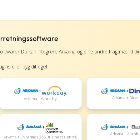
orretningssoftware
ftware? Du kan integrere Arkama og dine andre fragtmænd dir
ins eller byg dit eget:
+
+
Arkama + Direc
Arkama + Workday
+
+
Arkama + Autofu
Arkama + Dynamics 365 Business Central