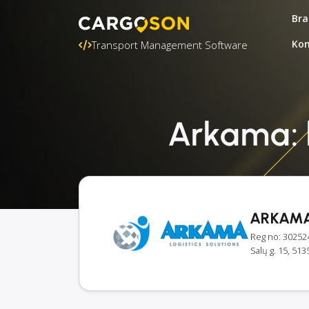
Bra
Kon
Transport Management Software
Arkama: k
ARKAMA
Reg no: 30252
Salų g. 15, 513