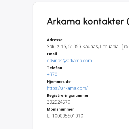
Arkama kontakter (
Adresse
Salų g. 15
,
51353
Kaunas
,
Lithuania
Få
Email
edvinas@arkama.com
Telefon
+370
Hjemmeside
https://arkama.com/
Registreringsnummer
302524570
Momsnummer
LT100005501010