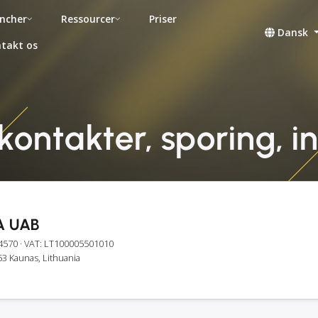
ncher
Ressourcer
Priser
Dansk
takt os
ontakter, sporing, i
 UAB
4570
· VAT: LT100005501010
53 Kaunas, Lithuania