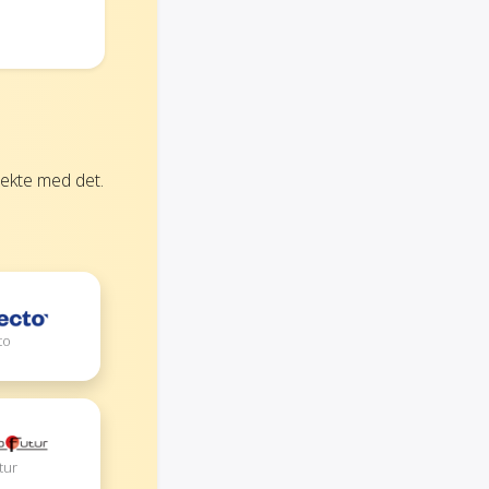
ekte med det.
to
tur