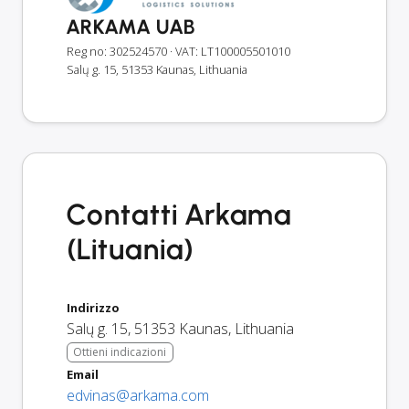
ARKAMA UAB
Reg no: 302524570
· VAT: LT100005501010
Salų g. 15, 51353 Kaunas, Lithuania
Contatti Arkama
(Lituania)
Indirizzo
Salų g. 15
,
51353
Kaunas
,
Lithuania
Ottieni indicazioni
Email
edvinas@arkama.com