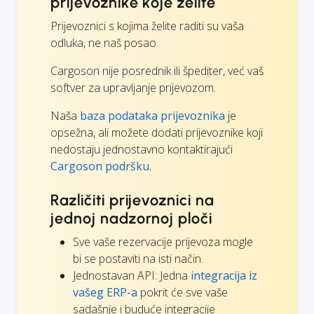
prijevoznike koje želite
Prijevoznici s kojima želite raditi su vaša
odluka, ne naš posao.
Cargoson nije posrednik ili špediter, već vaš
softver za upravljanje prijevozom.
Naša
baza podataka prijevoznika
je
opsežna, ali možete dodati prijevoznike koji
nedostaju jednostavno kontaktirajući
Cargoson podršku.
Različiti prijevoznici na
jednoj nadzornoj ploči
Sve vaše rezervacije prijevoza mogle
bi se postaviti na isti način.
Jednostavan API: Jedna
integracija iz
vašeg ERP-a
pokrit će sve vaše
sadašnje i buduće integracije