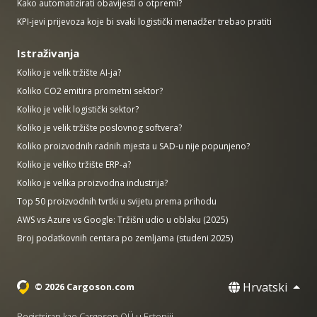
Kako automatizirati obavijesti o otpremi?
KPI-jevi prijevoza koje bi svaki logistički menadžer trebao pratiti
Istraživanja
Koliko je velik tržište AI-ja?
Koliko CO2 emitira prometni sektor?
Koliko je velik logistički sektor?
Koliko je velik tržište poslovnog softvera?
Koliko proizvodnih radnih mjesta u SAD-u nije popunjeno?
Koliko je veliko tržište ERP-a?
Koliko je velika proizvodna industrija?
Top 50 proizvodnih tvrtki u svijetu prema prihodu
AWS vs Azure vs Google: Tržišni udio u oblaku (2025)
Broj podatkovnih centara po zemljama (studeni 2025)
Hrvatski
© 2026 Cargoson.com
Registriran kao Cargoson OÜ u Estoniji.