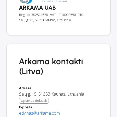
ARKAMA UAB
Reg no: 302524570
· VAT: LT100005501010
Salų g. 15, 51353 Kaunas, Lithuania
Arkama kontakti
(Litva)
Adresa
Salų g. 15
,
51353
Kaunas
,
Lithuania
Upute za dolazak
E-pošta
edvinas@arkama.com