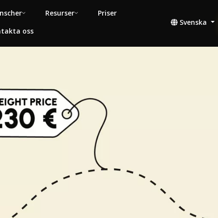
nscher
Resurser
Priser
Svenska
takta oss