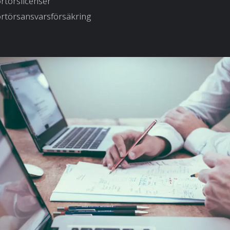
rtörslicenser
rtörsansvarsförsäkring