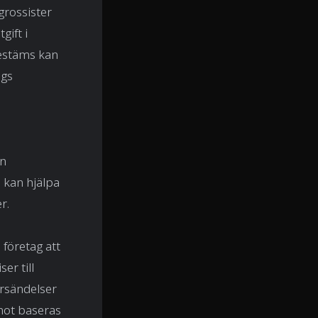
grossister
gift i
bestäms kan
ags
an
s kan hjälpa
r.
företag att
er till
örsändelser
mot baseras