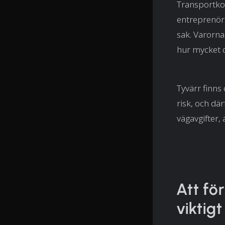
Transportkos
entreprenör 
sak. Varorna
hur mycket d
Tyvärr finns
risk, och där
vägavgifter, 
Att fö
viktig