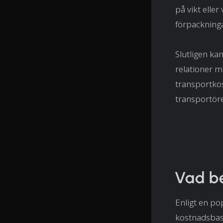
på vikt eller
förpackninga
Slutligen kan
relationer m
transportko
transportöre
Vad be
Enligt en po
kostnadsbase