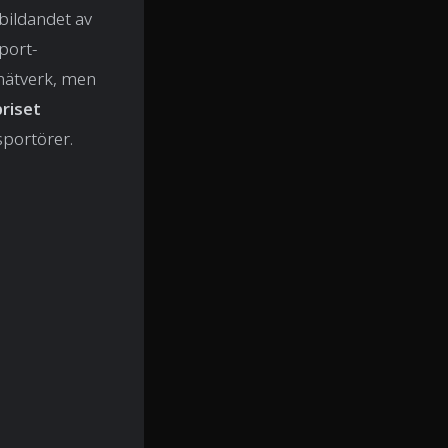
 bildandet av
port-
rnätverk, men
riset
sportörer.