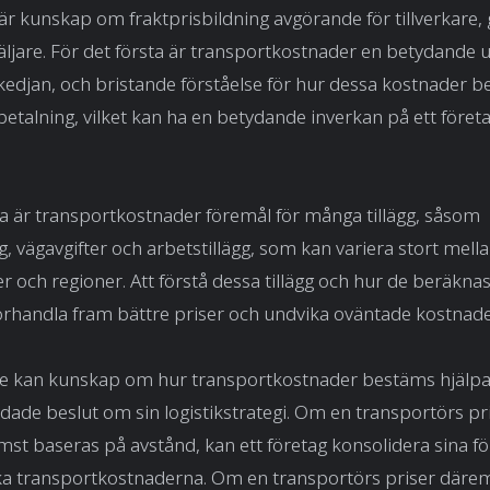
l är kunskap om fraktprisbildning avgörande för tillverkare, 
äljare. För det första är transportkostnader en betydande ut
kedjan, och bristande förståelse för hur dessa kostnader 
erbetalning, vilket kan ha en betydande inverkan på ett föret
a är transportkostnader föremål för många tillägg, såsom
g, vägavgifter och arbetstillägg, som kan variera stort mell
r och regioner. Att förstå dessa tillägg och hur de beräkna
förhandla fram bättre priser och undvika oväntade kostnade
je kan kunskap om hur transportkostnader bestäms hjälpa 
ndade beslut om sin logistikstrategi. Om en transportörs pris
st baseras på avstånd, kan ett företag konsolidera sina f
ska transportkostnaderna. Om en transportörs priser däre