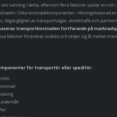
 viss sanning i detta, eftersom flera faktorer spelar en roll i
stnaden. Olika kostnadskomponenter, riktningsbaserad ex
, tillgänglighet av transportvägar, direkttrafik och partne
 baseras transportkostnaden fortfarande på marknadsp
sa faktorer förändras snabbt och skiljer sig åt mellan tran
mponenter för transportör eller speditör:
rslön
kostnad
leasing
sunderhåll
ter