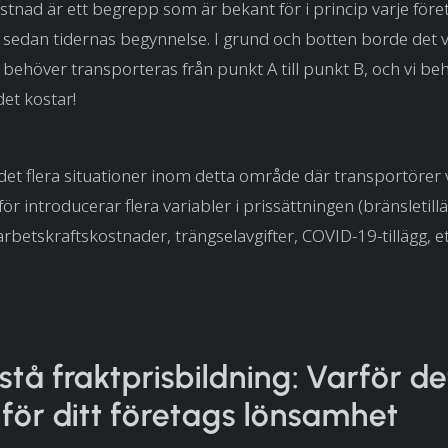
tnad är ett begrepp som är bekant för i princip varje före
sedan tidernas begynnelse. I grund och botten borde det v
 behöver transporteras från punkt A till punkt B, och vi be
et kostar!
 det flera situationer inom detta område där transportörer v
för introducerar flera variabler i prissättningen (bränsletill
arbetskraftskostnader, trängselavgifter, COVID-19-tillägg, etc
rstå fraktprisbildning: Varför de
t för ditt företags lönsamhet