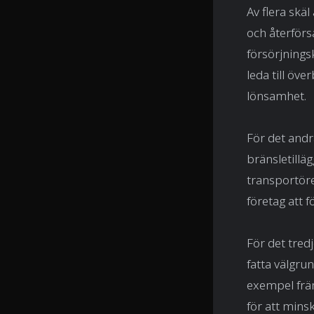
Av flera skä
och återförs
försörjnings
leda till öv
lönsamhet.
För det andr
bränsletilläg
transportöre
företag att 
För det tred
fatta välgru
exempel främ
för att min