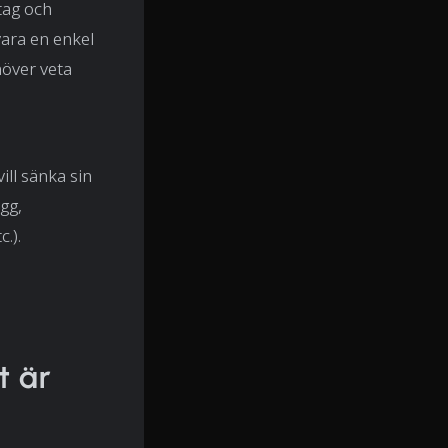
tag och
ara en enkel
höver veta
ill sänka sin
ägg,
.).
t är