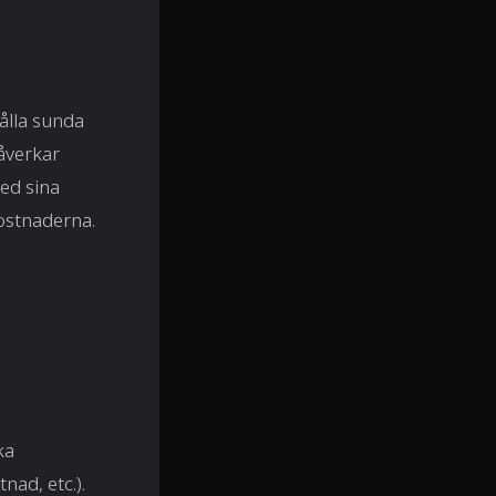
hålla sunda
åverkar
ed sina
kostnaderna.
ka
ad, etc.).