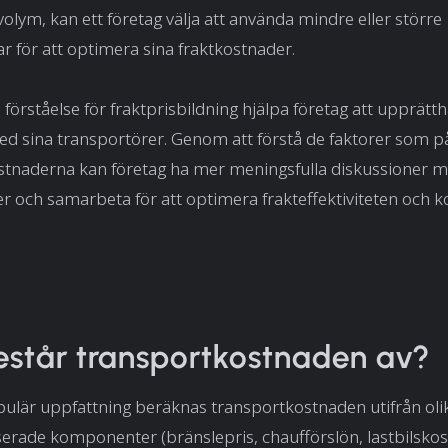
 volym, kan ett företag välja att använda mindre eller större
r för att optimera sina fraktkostnader.
 förståelse för fraktprisbildning hjälpa företag att upprätt
ed sina transportörer. Genom att förstå de faktorer som p
stnaderna kan företag ha mer meningsfulla diskussioner m
r och samarbeta för att optimera frakteffektiviteten och 
står transportkostnaden av?
pulär uppfattning beräknas transportkostnaden utifrån oli
rade komponenter (bränslepris, chaufförslön, lastbilskostn