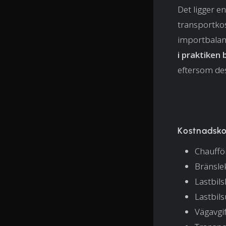
Det ligger en
transportko
importbalans
i praktiken
eftersom des
Kostnadsko
Chauffö
Bränsle
Lastbils
Lastbil
Vägavgif