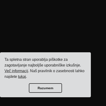
Ta spletna stran uporablja piškotke za
zagotavljanje najboljše uporabniške izkušnje.
Več informacij
. Naš pravilnik o zasebnosti lahko
najdete
tukaj
.
Razumem