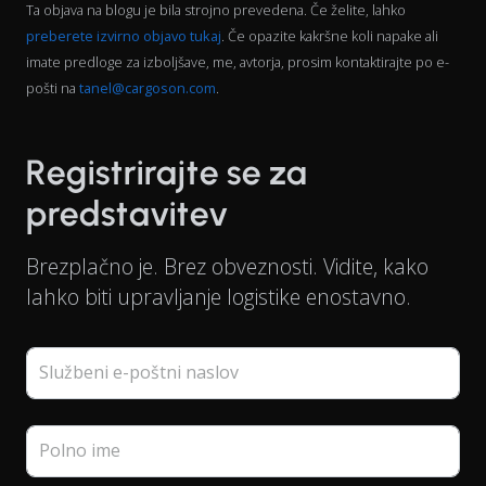
Ta objava na blogu je bila strojno prevedena. Če želite, lahko
preberete izvirno objavo tukaj
. Če opazite kakršne koli napake ali
imate predloge za izboljšave, me, avtorja, prosim kontaktirajte po e-
pošti na
tanel@cargoson.com
.
Registrirajte se za
predstavitev
Brezplačno je. Brez obveznosti. Vidite, kako
lahko biti upravljanje logistike enostavno.
Službeni e-poštni naslov
Polno ime