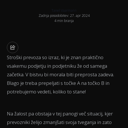
Tanel Vaarmann
Zadnja posodobitev: 27. apr 2024
4 min branja
Stroški prevoza so izraz, ki je znan praktično
vsakemu podjetju in podjetniku že od samega
začetka. V bistvu bi morala biti preprosta zadeva.
Blago je treba prepeljati s točke A na točko B in
potrebujemo vedeti, koliko to stane!
Na žalost pa obstaja v tej panogi več situacij, kjer
prevozniki želijo zmanjšati svoja tveganja in zato