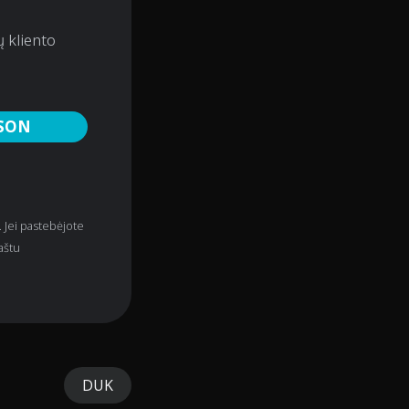
ų kliento
OSON
. Jei pastebėjote
aštu
DUK