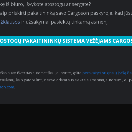
kę iš biuro, išvykote atostogų ar sergate?
kaip priskirti pakaitininką savo Cargoson paskyroje, kad jūs
užklausos
ir užsakymai pasiektų tinkamą asmenį.
OSTOGŲ PAKAITININKŲ SISTEMA VEŽĖJAMS CARG
rašas buvo išverstas automatiškai. Jei norite, galite
perskaityti originalų įrašą čia
pasiūlymų, kaip patobulinti, nedvejodami susisiekite su manimi, autoriumi, el. p
son.com
.