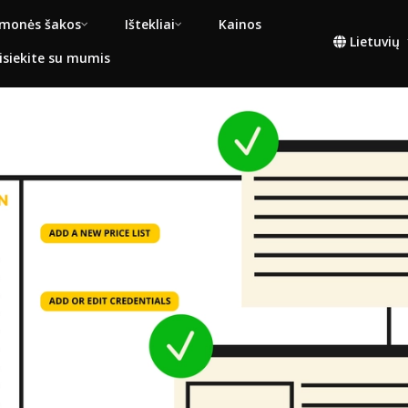
monės šakos
Ištekliai
Kainos
Lietuvių
isiekite su mumis