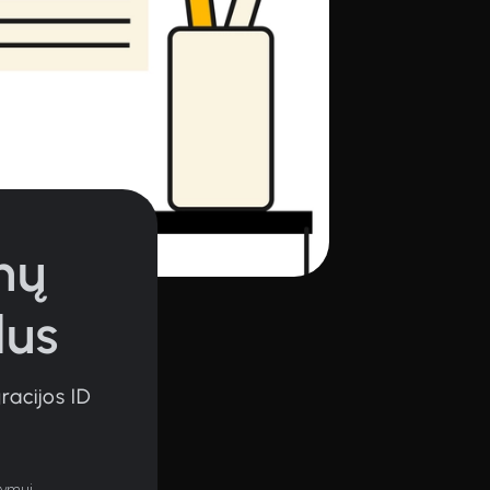
inų
lus
gracijos ID
tymui