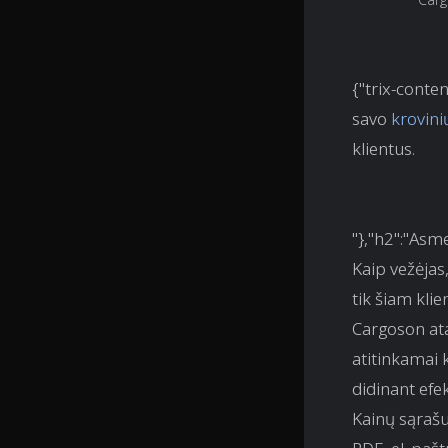
{"trix-conten
savo
krovin
klientus.
"},"h2":"Asme
Kaip vežėjas,
tik šiam kli
Cargoson at
atitinkamai 
didinant efe
Kainų sąrašu