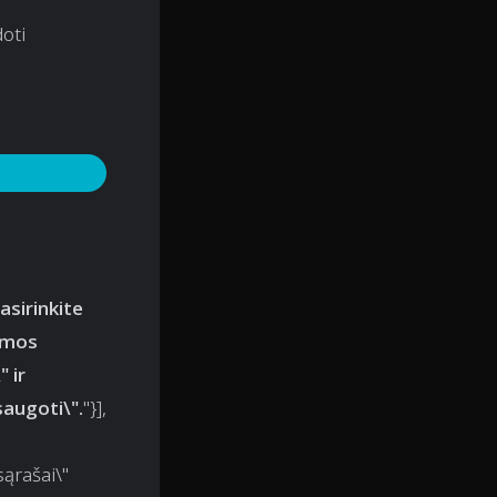
doti
asirinkite
domos
 ir
augoti\".
"}],
sąrašai\"