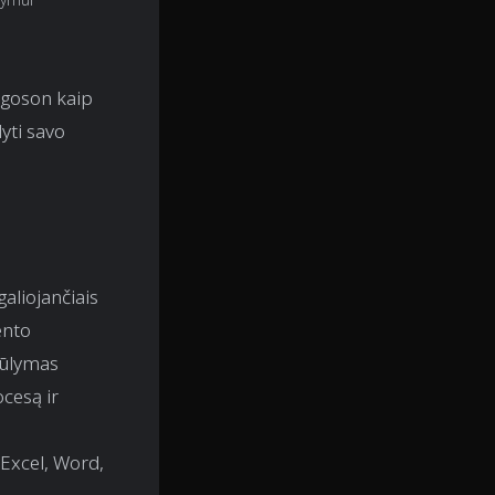
argoson kaip
yti savo
galiojančiais
ento
iūlymas
ocesą ir
(Excel, Word,