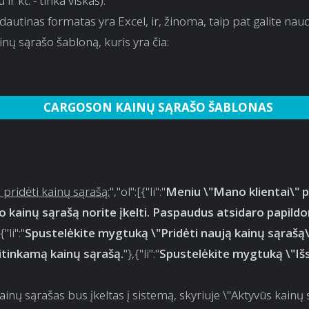
 ir kt. - tinka viskas).
dautinas formatas yra Excel, ir, žinoma, taip pat galite nau
nų sąrašo šabloną, kuris yra čia:
CARGOSON KAINŲ SĄRAŠO ŠABLONAS
 pridėti kainų sąrašą:
","ol":[{"li":"
Meniu \"Mano klientai\" p
rio kainų sąrašą norite įkelti. Paspaudus atsidaro papil
{"li":"
Spustelėkite mygtuką \"Pridėti naują kainų sąrašą\"
titinkamą kainų sąrašą.
"},{"li":"
Spustelėkite mygtuką \"Išs
kainų sąrašas bus įkeltas į sistemą, skyriuje \"Aktyvūs kainų 