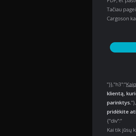
PDF, el. paštu
Tačiau pagei
Cargoson kai
"}},"h3":"
Kaip
klientą, ku
parinktys.
"},
pridėkite a
{"div":"
Kai tik jūsų 