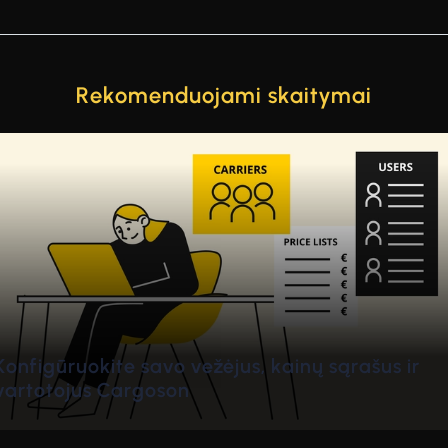
Rekomenduojami skaitymai
de
Kodėl Cargoson?