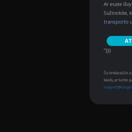
Ar esate išvy
Sužinokite, 
transporto 
AT
"}}}
Šis tinklaraščio į
klaidų ar turite 
support@cargo