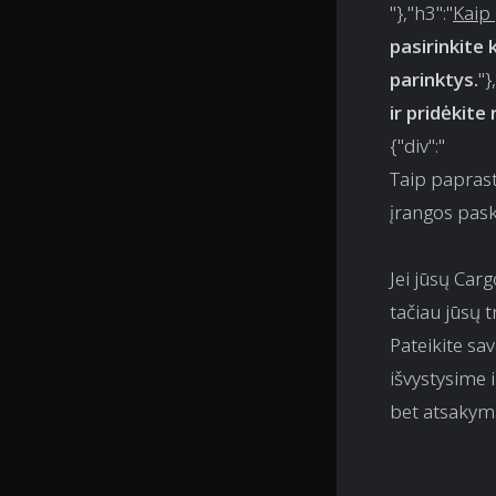
"},"h3":"
Kaip 
pasirinkite 
parinktys.
"},
ir pridėkite
{"div":"
Taip paprast
įrangos pask
Jei jūsų Car
tačiau jūsų 
Pateikite sa
išvystysime 
bet atsakyma