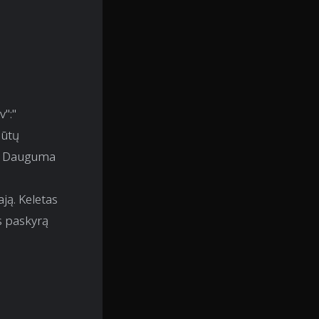
v":"
būtų
ma. Dauguma
ają. Keletas
s paskyrą