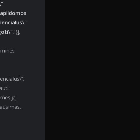
\"
 papildomos
dencialus\"
oti\".
"}],
raminės
encialus\",
auti.
 mes ją
lausimas,