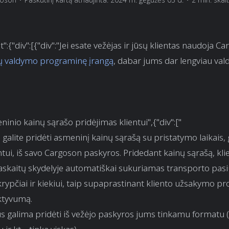
t":{"div":[{"div":"Jei esate vežėjas ir jūsų klientas naudoja C
ių valdymo programinę įrangą
, dabar jums dar lengviau vald
ninio kainų sąrašo pridėjimas klientui",{"div":["
 galite pridėti asmeninį kainų sąrašą su pristatymo laikais, 
entui, iš savo Cargoson paskyros. Pridedant kainų sąrašą, kli
askaitų skydelyje automatiškai sukuriamas transporto pas
krypčiai ir kiekiui, taip supaprastinant kliento užsakymo pr
ktyvumą.
s galima pridėti iš vežėjo paskyros jums tinkamu formatu 