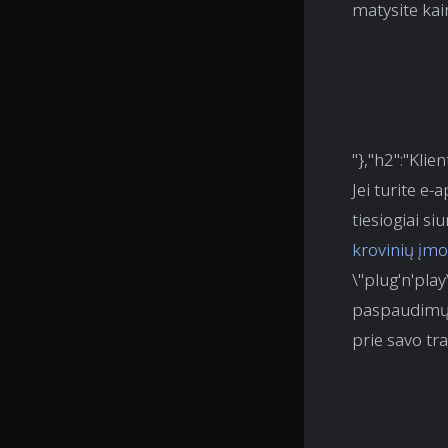
matysite kai
"},"h2":"Kli
Jei turite e
tiesiogiai s
krovinių įmo
\"plug'n'play
paspaudimų,
prie savo tr