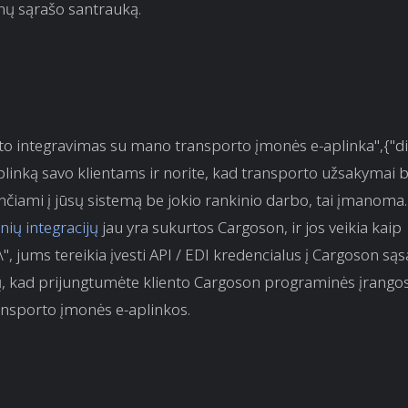
nų sąrašo santrauką.
ento integravimas su mano transporto įmonės e-aplinka",{"di
-aplinką savo klientams ir norite, kad transporto užsakymai 
iunčiami į jūsų sistemą be jokio rankinio darbo, tai įmano
nių integracijų
jau yra sukurtos Cargoson, ir jos veikia kaip
\", jums tereikia įvesti API / EDI kredencialus į Cargoson sąs
 kad prijungtumėte kliento Cargoson programinės įrango
ansporto įmonės e-aplinkos.