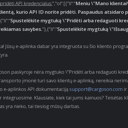
pridėti API kredencialus:
","ol":[{"li":"
Meniu \"Mano klientai
klientą, kurio API ID norite pridėti. Paspaudus atsidaro
{"li":"
Spustelėkite mygtuką \"Pridėti arba redaguoti kre
 reikiamas savybes.
"},{"li":"
Spustelėkite mygtuką \"Išsaug
a! Jūsų e-aplinka dabar yra integruota su šio kliento prog
yra.
goson paskyroje nėra mygtuko \"Pridėti arba redaguoti kred
transporto įmonė turi savo klientų e-aplinką, nereikia nerim
vo e-aplinkos API dokumentaciją
support@cargoson.com
ir
ir integruosime. Klausiate, kiek tai jums kainuos? Teisėtas k
s yra nieko, tai tiesiog mūsų darbas.