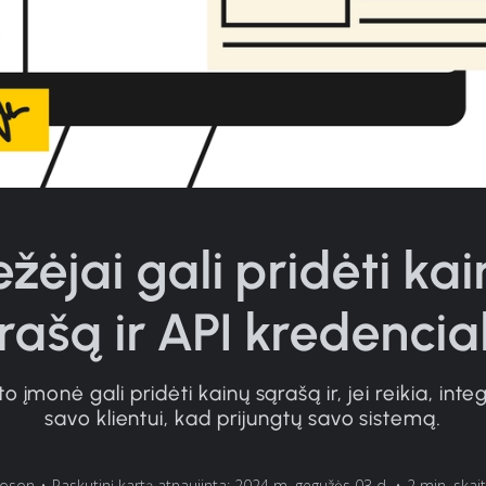
žėjai gali pridėti ka
rašą ir API kredencia
 įmonė gali pridėti kainų sąrašą ir, jei reikia, inte
savo klientui, kad prijungtų savo sistemą.
goson
•
Paskutinį kartą atnaujinta: 2024 m. gegužės 03 d.
•
2 min. skai