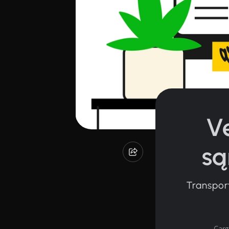
Ve
są
Transporto
Car