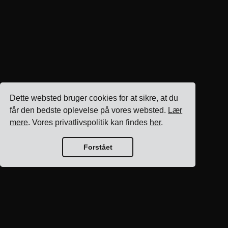
Dette websted bruger cookies for at sikre, at du
får den bedste oplevelse på vores websted.
Lær
mere
. Vores privatlivspolitik kan findes
her
.
Forstået
Blog hjem